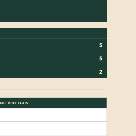
5
5
2
ADE ROCHELAIS