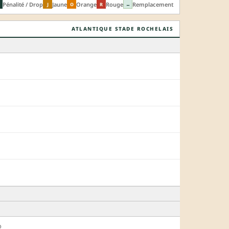
Pénalité / Drop
Jaune
Orange
Rouge
Remplacement
J
O
R
↔
ATLANTIQUE STADE ROCHELAIS
o