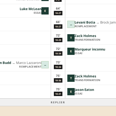
64'
Luke McLean
E
ESSAI
10-27
66'
Levani Botia
→︎
Brock Jam
↔
REMPLACEMENT
10-27
72'
Zack Holmes
T
TRANSFORMATION
10-29
72'
Marqueur inconnu
E
ESSAI
10-34
73'
n Budd
→︎
Marco Lazzaroni
↔
REMPLACEMENT
10-34
75'
Zack Holmes
T
TRANSFORMATION
10-36
75'
Jason Eaton
E
ESSAI
10-41
REPLIER