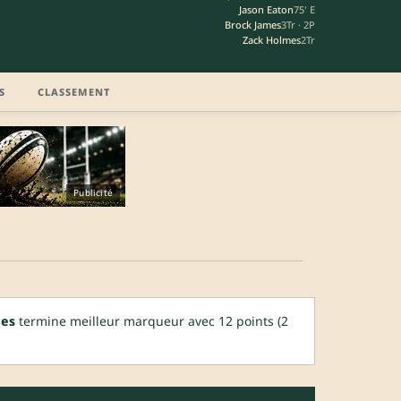
Jason Eaton
75' E
Brock James
3Tr · 2P
Zack Holmes
2Tr
S
CLASSEMENT
Publicité
mes
termine meilleur marqueur avec 12 points (2