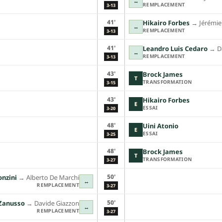
↔
REMPLACEMENT
3-13
41'
Hikairo Forbes
→︎
Jérémi
↔
REMPLACEMENT
3-13
41'
Leandro Luis Cedaro
→︎
D
↔
REMPLACEMENT
3-13
43'
Brock James
T
TRANSFORMATION
3-15
43'
Hikairo Forbes
E
ESSAI
3-20
48'
Uini Atonio
E
ESSAI
3-25
48'
Brock James
T
TRANSFORMATION
3-27
50'
onzini
→︎
Alberto De Marchi
↔
REMPLACEMENT
3-27
50'
Zanusso
→︎
Davide Giazzon
↔
REMPLACEMENT
3-27