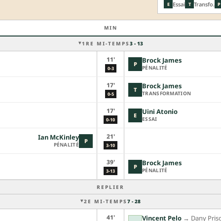
Essai
Transfo.
E
T
P
MIN
1RE MI-TEMPS
3 - 13
11'
Brock James
P
PÉNALITÉ
0-3
17'
Brock James
T
TRANSFORMATION
0-5
17'
Uini Atonio
E
ESSAI
0-10
21'
Ian McKinley
P
PÉNALITÉ
3-10
39'
Brock James
P
PÉNALITÉ
3-13
REPLIER
2E MI-TEMPS
7 - 28
41'
Vincent Pelo
→︎
Dany Pris