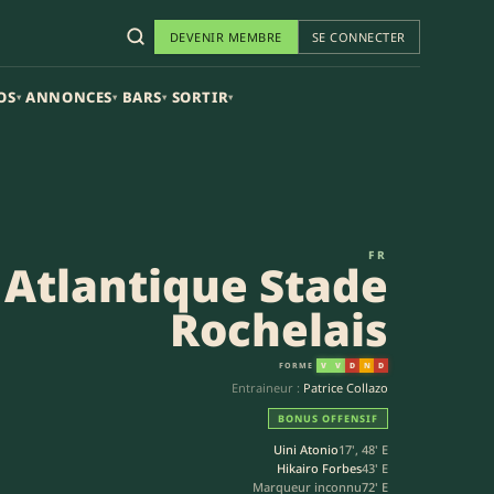
DEVENIR MEMBRE
SE CONNECTER
OS
ANNONCES
BARS
SORTIR
▾
▾
▾
▾
0-41) | European Rugby Challe
FR
Atlantique Stade
Rochelais
FORME
V
V
D
N
D
Entraineur :
Patrice Collazo
BONUS OFFENSIF
Uini Atonio
17', 48' E
Hikairo Forbes
43' E
Marqueur inconnu
72' E