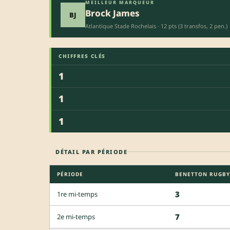
MEILLEUR MARQUEUR
Brock James
BJ
Atlantique Stade Rochelais · 12 pts (3 transfos, 2 pen.)
CHIFFRES CLÉS
1
1
1
DÉTAIL PAR PÉRIODE
PÉRIODE
BENETTON RUGBY
3
1re mi-temps
7
2e mi-temps