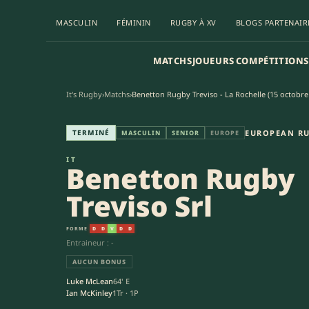
MASCULIN
FÉMININ
RUGBY À XV
BLOGS PARTENAIR
MATCHS
JOUEURS
COMPÉTITIONS
It's Rugby
›
Matchs
›
Benetton Rugby Treviso - La Rochelle (15 octobre
Benetton Rugby Treviso Srl - 
TERMINÉ
EUROPEAN RU
MASCULIN
SENIOR
EUROPE
IT
Benetton Rugby
Treviso Srl
FORME
D
D
V
D
D
Entraineur : -
AUCUN BONUS
Luke McLean
64' E
Ian McKinley
1Tr · 1P