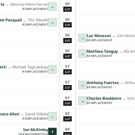
50'
ria
→︎
Simone Pietro Ferrari
↔
REMPLACEMENT
3-27
50'
ano Pasquali
→︎
Tito Tebaldi
↔
REMPLACEMENT
3-27
56'
Luc Mousset
→︎
Uini Aton
↔
REMPLACEMENT
3-27
56'
Mathieu Tanguy
→︎
Afa A
↔
REMPLACEMENT
3-27
57'
etti
→︎
Michael Tagicakibau
↔
REMPLACEMENT
3-27
57'
Anthony Fuertes
→︎
Arthu
↔
REMPLACEMENT
3-27
61'
Charles Bouldoire
→︎
Vinc
↔
REMPLACEMENT
3-27
63'
aso Allan
→︎
David Odiete
↔
REMPLACEMENT
3-27
64'
Ian McKinley
T
TRANSFORMATION
5-27