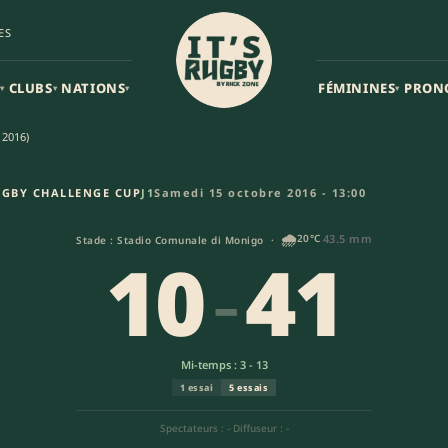
ES
CLUBS
NATIONS
FÉMININES
PRON
▾
▾
▾
▾
 2016)
Atlantique Stade Rochelais (1
GBY CHALLENGE CUP
J1
Samedi 15 octobre 2016 - 13:00
🌧️
20°C
43.5 mm
Stade : Stadio Comunale di Monigo ·
10
-
41
Mi-temps : 3 - 13
1 essai
5 essais
Spectateurs : -
·
Diffuseur : -