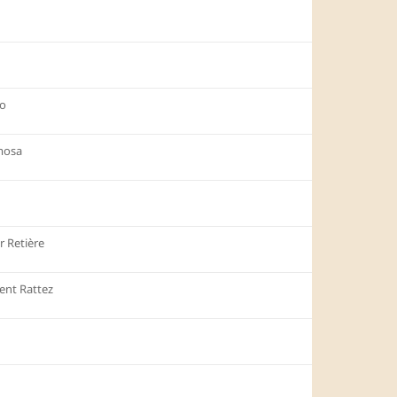
io
mosa
r Retière
ent Rattez