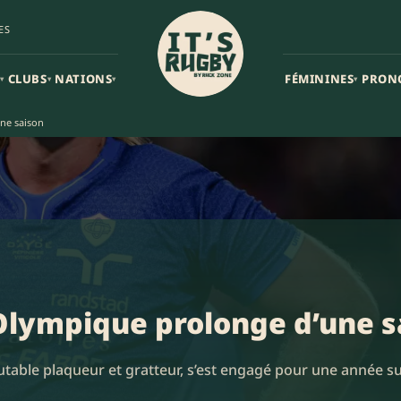
ES
CLUBS
NATIONS
FÉMININES
PRON
▾
▾
▾
▾
ne saison
 Olympique prolonge d’une s
utable plaqueur et gratteur, s’est engagé pour une année su