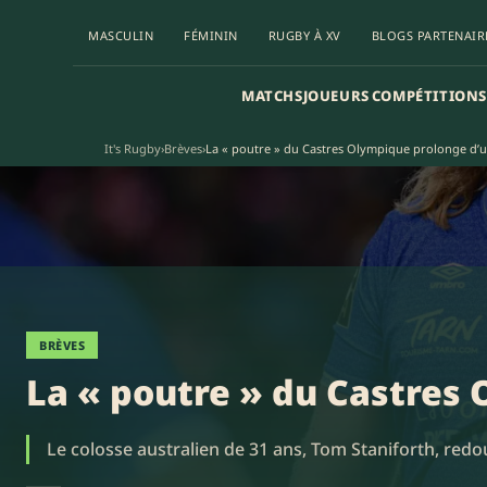
MASCULIN
FÉMININ
RUGBY À XV
BLOGS PARTENAIR
MATCHS
JOUEURS
COMPÉTITIONS
It's Rugby
›
Brèves
›
La « poutre » du Castres Olympique prolonge d’u
BRÈVES
La « poutre » du Castres
Le colosse australien de 31 ans, Tom Staniforth, redo