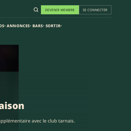
DEVENIR MEMBRE
SE CONNECTER
OS
ANNONCES
BARS
SORTIR
▾
▾
▾
▾
aison
pplémentaire avec le club tarnais.