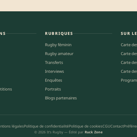
NS
RUBRIQUES
SUR L
Rugby féminin
Carte de
Rugby amateur
Carte de
Transferts
Carte de
Interviews
Carte de
Enquêtes
Program
titions
Portraits
Blogs partenaires
ntions légales
Politique de confidentialité
Politique de cookies
CGU
Contact
Préfére
© 2026 It’s Rugby — Édité par
Ruck Zone