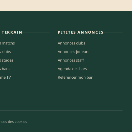
E TERRAIN
PETITES ANNONCES
s matchs
Annonces clubs
s clubs
Annonces joueurs
s stades
Annonces staff
s bars
Agenda des bars
me TV
Référencer mon bar
nces des cookies