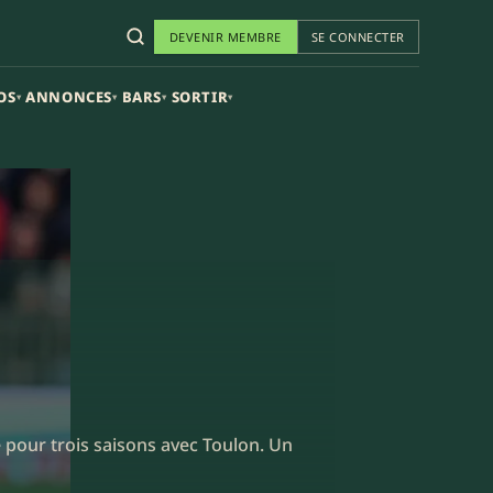
DEVENIR MEMBRE
SE CONNECTER
OS
ANNONCES
BARS
SORTIR
▾
▾
▾
▾
 pour trois saisons avec Toulon. Un