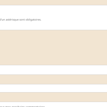
'un astérisque sont obligatoires.
pour mes prochains commentaires.