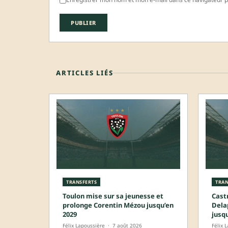
ARTICLES LIÉS
TRANSFERTS
TRAN
Toulon mise sur sa jeunesse et
Castr
prolonge Corentin Mézou jusqu’en
Dela
2029
jusq
Félix Lapoussière
·
7 août 2026
Félix 