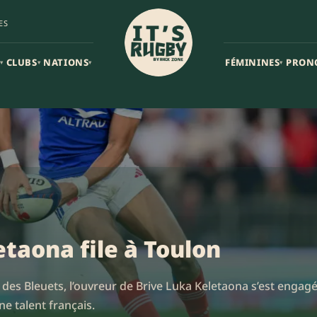
ES
CLUBS
NATIONS
FÉMININES
PRON
▾
▾
▾
▾
etaona file à Toulon
des Bleuets, l’ouvreur de Brive Luka Keletaona s’est engagé
e talent français.