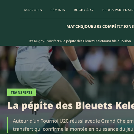
MASCULIN
FÉMININ
RUGBY À XV
BLOGS PARTENAIR
MATCHS
JOUEURS
COMPÉTITIONS
It's Rugby
›
Transferts
›
La pépite des Bleuets Keletaona file à Toulon
TRANSFERTS
La pépite des Bleuets Kel
Auteur d’un Tournoi U20 réussi avec le Grand Chelem 
transfert qui confirme la montée en puissance du jeun