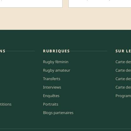
NS
RUBRIQUES
SUR L
Rugby féminin
Carte de
Rugby amateur
Carte de
Transferts
Carte de
Interviews
Carte de
Enquêtes
Program
titions
Portraits
Blogs partenaires