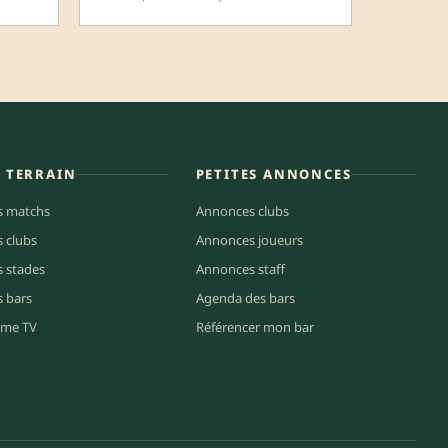
E TERRAIN
PETITES ANNONCES
s matchs
Annonces clubs
s clubs
Annonces joueurs
s stades
Annonces staff
s bars
Agenda des bars
me TV
Référencer mon bar