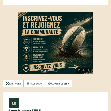
Publicité
PARTAGER
FACEBOOK
COPIER LE LIEN
LE
Leny-Huayna TIBLE