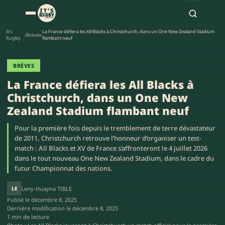
It's
La France défiera les All Blacks à Christchurch, dans un One New Zealand Stadium
›
Brèves
›
Rugby
flambant neuf
BRÈVES
La France défiera les All Blacks à
Christchurch, dans un One New
Zealand Stadium flambant neuf
Pour la première fois depuis le tremblement de terre dévastateur
de 2011, Christchurch retrouve l’honneur d’organiser un test-
match : All Blacks et XV de France s’affronteront le 4 juillet 2026
dans le tout nouveau One New Zealand Stadium, dans le cadre du
futur Championnat des nations.
LE
Leny-Huayna TIBLE
Publié le
décembre 8, 2025
Dernière modification le
décembre 8, 2025
1 min de lecture