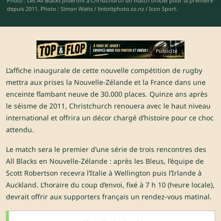
Photo : Les All Blacks joueront à Christchurch un match officiel pour la première
depuis 2011. Photo : Simon Watts / lintottphoto.co.nz / Icon Sport.
Publicité
L’affiche inaugurale de cette nouvelle compétition de rugby
mettra aux prises la Nouvelle-Zélande et la France dans une
enceinte flambant neuve de 30.000 places. Quinze ans après
le séisme de 2011, Christchurch renouera avec le haut niveau
international et offrira un décor chargé d’histoire pour ce choc
attendu.
Le match sera le premier d’une série de trois rencontres des
All Blacks en Nouvelle-Zélande : après les Bleus, l’équipe de
Scott Robertson recevra l’Italie à Wellington puis l’Irlande à
Auckland. L’horaire du coup d’envoi, fixé à 7 h 10 (heure locale),
devrait offrir aux supporters français un rendez-vous matinal.