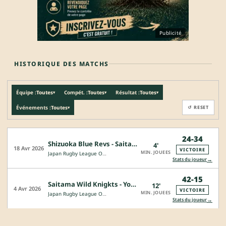
Publicité
HISTORIQUE DES MATCHS
Équipe :
Toutes
Compét. :
Toutes
Résultat :
Toutes
▾
▾
▾
Événements :
Toutes
↺ RESET
▾
24-34
Shizuoka Blue Revs - Saitama Wild Knigkts
4'
18 Avr 2026
VICTOIRE
MIN. JOUEES
Japan Rugby League One - Division 1
→
Stats du joueur
42-15
Saitama Wild Knigkts - Yokohama Canon Eagles
12'
4 Avr 2026
VICTOIRE
MIN. JOUEES
Japan Rugby League One - Division 1
→
Stats du joueur