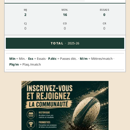
2
16
0
0
0
0
·
TOTAL
2025-26
Min
= Min. ·
Ess
= Essais ·
P.déc
= Passes déc. ·
M/m
= Mètres/match ·
Plq/m
= Plaq./match