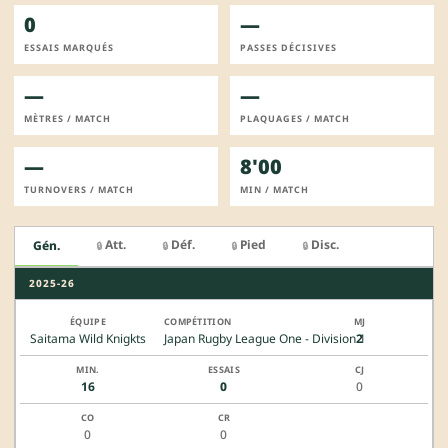
0
—
ESSAIS MARQUÉS
PASSES DÉCISIVES
—
—
MÈTRES / MATCH
PLAQUAGES / MATCH
—
8'00
TURNOVERS / MATCH
MIN / MATCH
Att.
Déf.
Pied
Disc.
Gén.
🔒
🔒
🔒
🔒
2025-26
Saitama Wild Knigkts
Japan Rugby League One - Division 1
2
16
0
0
0
0