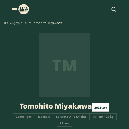
It's Rugby
›
Joueurs
›
Tomohito Miyakawa
TM
Tomohito Miyakawa
2025-26
▾
2eme ligne
Japonais
Saitama Wild Knigkts
191 cm · 95 kg
31 ans