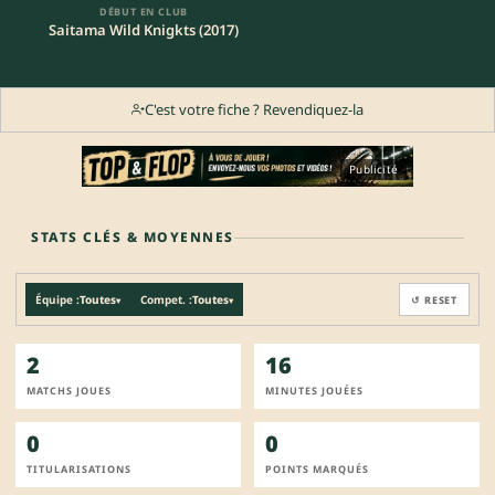
DÉBUT EN CLUB
Saitama Wild Knigkts (2017)
C'est votre fiche ? Revendiquez-la
Publicité
STATS CLÉS & MOYENNES
Équipe :
Toutes
Compet. :
Toutes
↺ RESET
▾
▾
2
16
MATCHS JOUES
MINUTES JOUÉES
0
0
TITULARISATIONS
POINTS MARQUÉS