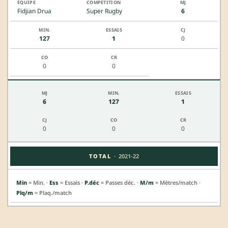
Fidjian Drua
Super Rugby
6
127
1
0
0
0
6
127
1
0
0
0
·
TOTAL
2021-22
Min
= Min. ·
Ess
= Essais ·
P.déc
= Passes déc. ·
M/m
= Mètres/match ·
Plq/m
= Plaq./match