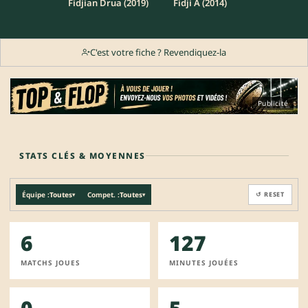
Fidjian Drua (2019)
Fidji A (2014)
C'est votre fiche ? Revendiquez-la
Publicité
STATS CLÉS & MOYENNES
Équipe :
Toutes
Compet. :
Toutes
↺ RESET
▾
▾
6
127
MATCHS JOUES
MINUTES JOUÉES