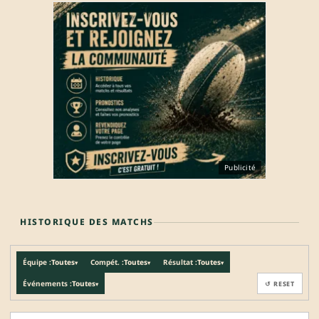
Publicité
HISTORIQUE DES MATCHS
Équipe :
Toutes
Compét. :
Toutes
Résultat :
Toutes
▾
▾
▾
Événements :
Toutes
↺ RESET
▾