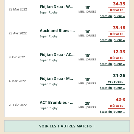
34-35
Fidjian Drua - Waikato Chiefs
15'
28 Mai 2022
DÉFAITE
MIN. JOUEES
Super Rugby
→
Stats du joueur
35-18
Auckland Blues - Fidjian Drua
16'
23 Avr 2022
DÉFAITE
MIN. JOUEES
Super Rugby
→
Stats du joueur
12-33
Fidjian Drua - ACT Brumbies
15'
9 Avr 2022
DÉFAITE
MIN. JOUEES
Super Rugby
→
Stats du joueur
31-26
Fidjian Drua - Melbourne Rebels
19'
4 Mar 2022
VICTOIRE
MIN. JOUEES
Super Rugby
→
Stats du joueur
42-3
ACT Brumbies - Fidjian Drua
28'
26 Fév 2022
DÉFAITE
MIN. JOUEES
Super Rugby
→
Stats du joueur
VOIR LES 1 AUTRES MATCHS ↓