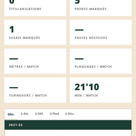
0
5
TITULARISATIONS
POINTS MARQUÉS
1
—
ESSAIS MARQUÉS
PASSES DÉCISIVES
—
—
MÈTRES / MATCH
PLAQUAGES / MATCH
—
21'10
TURNOVERS / MATCH
MIN / MATCH
Att.
Déf.
Pied
Disc.
🔒
🔒
🔒
🔒
Gén.
2021-22