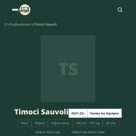
It's Rugby
›
Joueurs
›
Timoci Sauvoli
TS
Timoci Sauvoli
2021-22
Toutes les équipes
▾
▾
Pilier
Fidjien
Fidjian Drua
186 cm · 107 kg
34 ans
DÉBUT EN CLUB
DÉBUT EN SÉLECTION