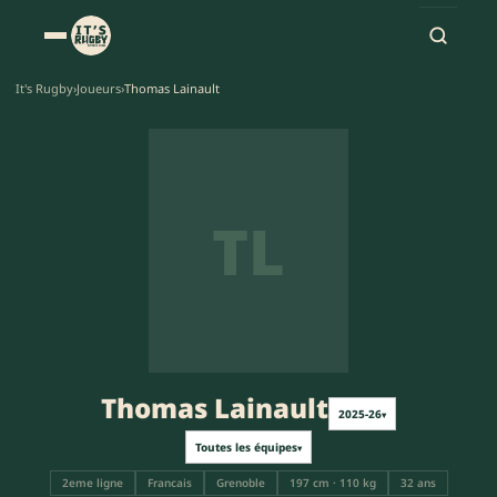
It's Rugby
›
Joueurs
›
Thomas Lainault
TL
Thomas Lainault
2025-26
▾
Toutes les équipes
▾
2eme ligne
Francais
Grenoble
197 cm · 110 kg
32 ans