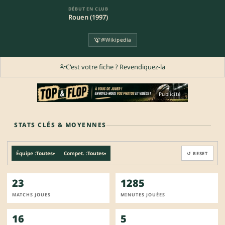
DÉBUT EN CLUB
Rouen (1997)
@Wikipedia
C'est votre fiche ? Revendiquez-la
Publicité
STATS CLÉS & MOYENNES
Équipe :
Toutes
Compet. :
Toutes
↺ RESET
▾
▾
23
1285
MATCHS JOUES
MINUTES JOUÉES
16
5