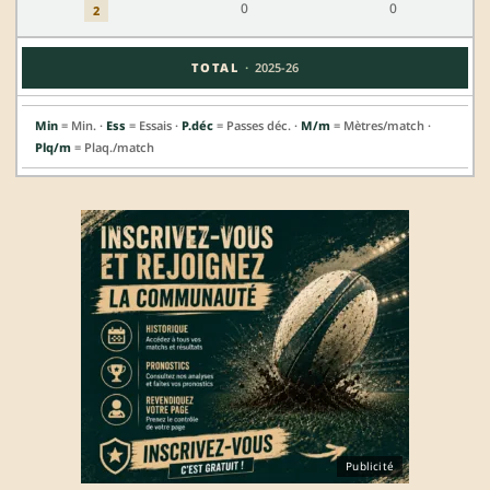
0
0
2
·
TOTAL
2025-26
Min
= Min. ·
Ess
= Essais ·
P.déc
= Passes déc. ·
M/m
= Mètres/match ·
Plq/m
= Plaq./match
Publicité