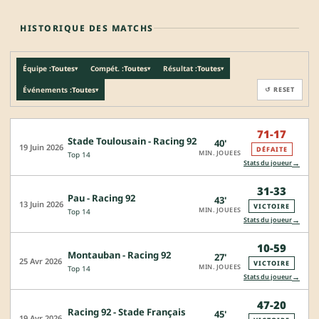
HISTORIQUE DES MATCHS
Équipe :
Toutes
Compét. :
Toutes
Résultat :
Toutes
▾
▾
▾
Événements :
Toutes
↺ RESET
▾
71-17
Stade Toulousain - Racing 92
40'
19 Juin 2026
DÉFAITE
MIN. JOUEES
Top 14
→
Stats du joueur
31-33
Pau - Racing 92
43'
13 Juin 2026
VICTOIRE
MIN. JOUEES
Top 14
→
Stats du joueur
10-59
Montauban - Racing 92
27'
25 Avr 2026
VICTOIRE
MIN. JOUEES
Top 14
→
Stats du joueur
47-20
Racing 92 - Stade Français
45'
19 Avr 2026