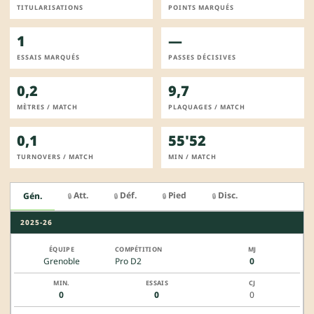
TITULARISATIONS
POINTS MARQUÉS
1
—
ESSAIS MARQUÉS
PASSES DÉCISIVES
0,2
9,7
MÈTRES / MATCH
PLAQUAGES / MATCH
0,1
55'52
TURNOVERS / MATCH
MIN / MATCH
Att.
Déf.
Pied
Disc.
Gén.
🔒
🔒
🔒
🔒
2025-26
Grenoble
Pro D2
0
0
0
0