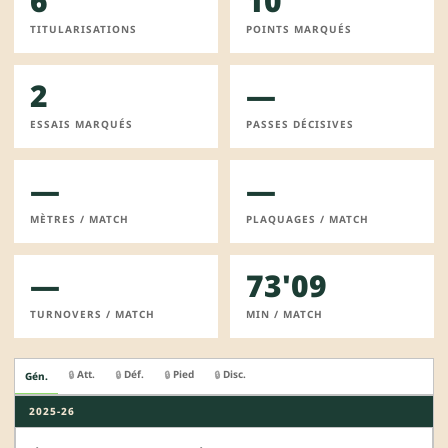
6
10
TITULARISATIONS
POINTS MARQUÉS
2
—
ESSAIS MARQUÉS
PASSES DÉCISIVES
—
—
MÈTRES / MATCH
PLAQUAGES / MATCH
—
73'09
TURNOVERS / MATCH
MIN / MATCH
Att.
Déf.
Pied
Disc.
🔒
🔒
🔒
🔒
Gén.
2025-26