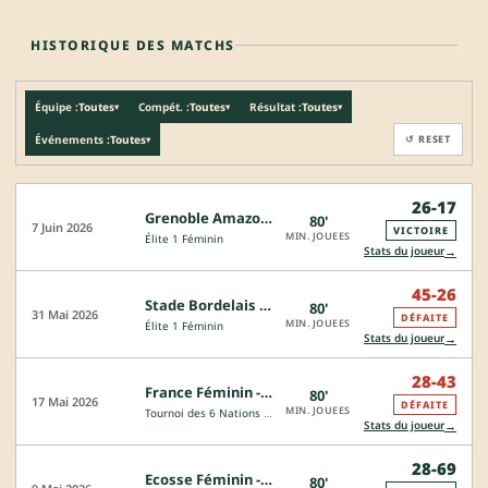
HISTORIQUE DES MATCHS
Équipe :
Toutes
Compét. :
Toutes
Résultat :
Toutes
▾
▾
▾
Événements :
Toutes
↺ RESET
▾
26-17
Grenoble Amazones - Blagnac
80'
7 Juin 2026
VICTOIRE
MIN. JOUEES
Élite 1 Féminin
→
Stats du joueur
45-26
Stade Bordelais - Grenoble Amazones
80'
31 Mai 2026
DÉFAITE
MIN. JOUEES
Élite 1 Féminin
→
Stats du joueur
28-43
France Féminin - Angleterre
80'
17 Mai 2026
DÉFAITE
MIN. JOUEES
Tournoi des 6 Nations Féminin
→
Stats du joueur
28-69
Ecosse Féminin - France Féminin
80'