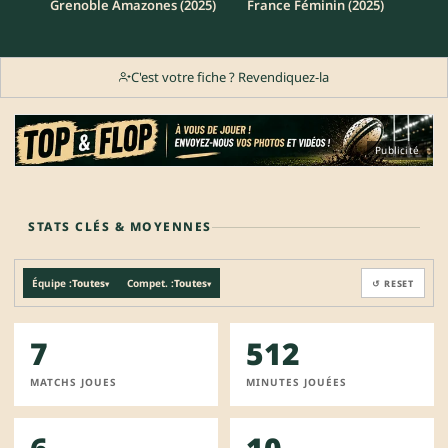
Grenoble Amazones (2025)
France Féminin (2025)
C'est votre fiche ? Revendiquez-la
Publicité
STATS CLÉS & MOYENNES
Équipe :
Toutes
Compet. :
Toutes
↺ RESET
▾
▾
7
512
MATCHS JOUES
MINUTES JOUÉES