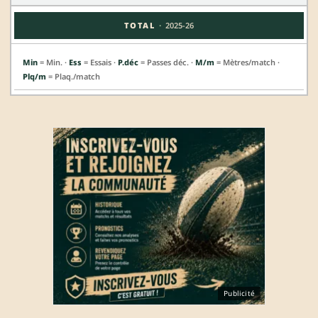
·
TOTAL
2025-26
Min
= Min. ·
Ess
= Essais ·
P.déc
= Passes déc. ·
M/m
= Mètres/match ·
Plq/m
= Plaq./match
Publicité