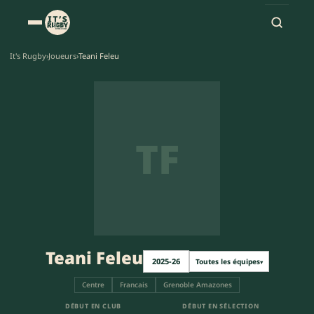
It's Rugby
›
Joueurs
›
Teani Feleu
TF
Teani Feleu
2025-26
Toutes les équipes
▾
Centre
Francais
Grenoble Amazones
DÉBUT EN CLUB
DÉBUT EN SÉLECTION