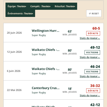
Équipe :
Toutes
Compét. :
Toutes
Résultat :
Toutes
▾
▾
▾
Événements :
Toutes
↺ RESET
▾
60-5
Wellington Hurricanes - Waikato Chiefs
63'
20 Juin 2026
DÉFAITE
MIN. JOUEES
Super Rugby
→
Stats du joueur
49-12
Waikato Chiefs - Canterbury Crusaders
80'
12 Juin 2026
VICTOIRE
MIN. JOUEES
Super Rugby
→
Stats du joueur
46-24
Waikato Chiefs - Queensland Reds
80'
6 Juin 2026
VICTOIRE
MIN. JOUEES
Super Rugby
→
Stats du joueur
36-32
Canterbury Crusaders - Waikato Chiefs
18'
22 Mai 2026
DÉFAITE
MIN. JOUEES
Super Rugby
→
Stats du joueur
42-12