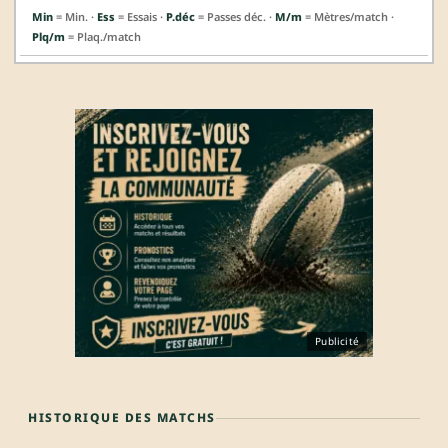
Min
= Min. ·
Ess
= Essais ·
P.déc
= Passes déc. ·
M/m
= Mètres/match ·
Plq/m
= Plaq./match
Publicité
HISTORIQUE DES MATCHS