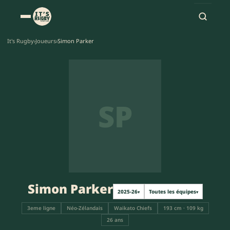
It's Rugby
›
Joueurs
›
Simon Parker
SP
Simon Parker
2025-26
Toutes les équipes
▾
▾
3eme ligne
Néo-Zélandais
Waikato Chiefs
193 cm · 109 kg
26 ans