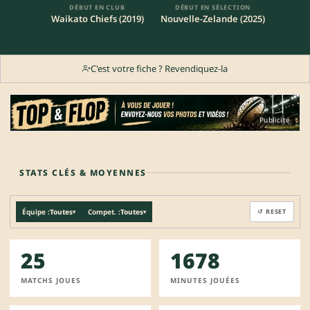
DÉBUT EN CLUB
DÉBUT EN SÉLECTION
Waikato Chiefs (2019)
Nouvelle-Zelande (2025)
C'est votre fiche ? Revendiquez-la
Publicité
STATS CLÉS & MOYENNES
Équipe :
Toutes
Compet. :
Toutes
↺ RESET
▾
▾
25
1678
MATCHS JOUES
MINUTES JOUÉES