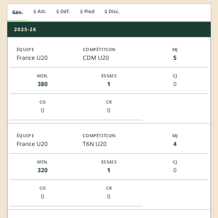
Att.
Déf.
Pied
Disc.
🔒
🔒
🔒
🔒
Gén.
2025-26
France U20
CDM U20
5
380
1
0
0
0
France U20
T6N U20
4
320
1
0
0
0