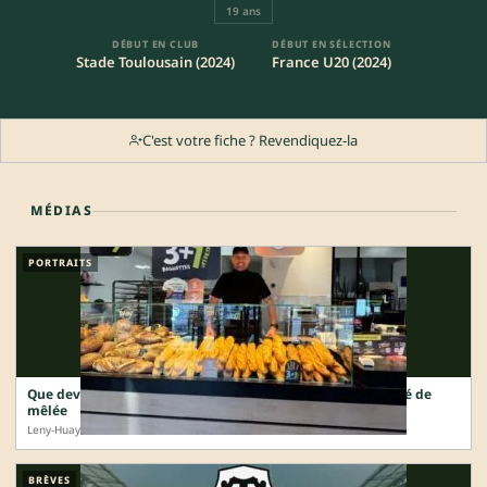
19 ans
DÉBUT EN CLUB
DÉBUT EN SÉLECTION
Stade Toulousain (2024)
France U20 (2024)
C'est votre fiche ? Revendiquez-la
MÉDIAS
PORTRAITS
Que devient Rémy Martin ? L’ancien international a changé de
mêlée
Leny-Huayna TIBLE · 1 sem.
BRÈVES