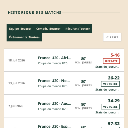
HISTORIQUE DES MATCHS
Équipe :
Toutes
Compét. :
Toutes
Résultat :
Toutes
▾
▾
▾
Événements :
Toutes
↺ RESET
▾
5-16
France U20 - Afrique du Sud U20
80'
18 Juil 2026
DÉFAITE
MIN. JOUEES
Coupe du monde U20
→
Stats du joueur
26-22
France U20 - Nouvelle-Zelande U20
80'
13 Juil 2026
VICTOIRE
MIN. JOUEES
Coupe du monde U20
→
Stats du joueur
34-29
France U20 - Australie U20
80'
7 Juil 2026
VICTOIRE
MIN. JOUEES
Coupe du monde U20
→
Stats du joueur
57-32
France U20 - Espagne U20
60'