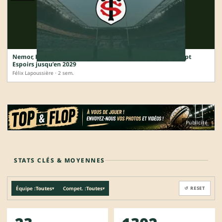
Nemor, Portat, Vignères… le Stade Toulousain prolonge sept
Espoirs jusqu’en 2029
Félix Lapoussière · 2 sem.
Publicité
STATS CLÉS & MOYENNES
Équipe :
Toutes
Compet. :
Toutes
↺ RESET
▾
▾