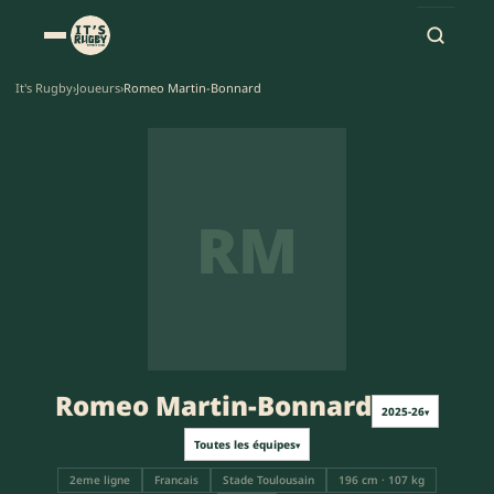
It's Rugby
›
Joueurs
›
Romeo Martin-Bonnard
RM
Romeo Martin-Bonnard
2025-26
▾
Toutes les équipes
▾
2eme ligne
Francais
Stade Toulousain
196 cm · 107 kg