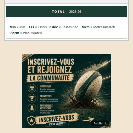
·
TOTAL
2025-26
Min
= Min. ·
Ess
= Essais ·
P.déc
= Passes déc. ·
M/m
= Mètres/match ·
Plq/m
= Plaq./match
Publicité