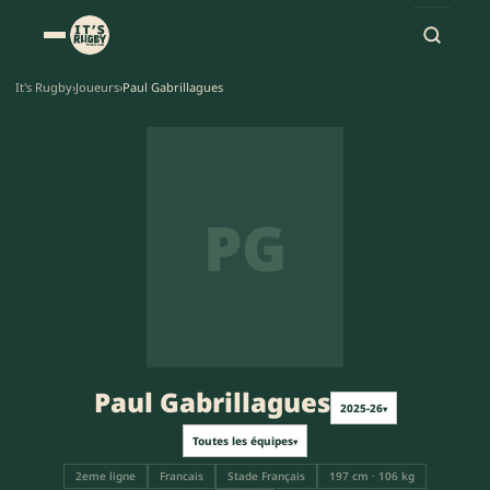
It's Rugby
›
Joueurs
›
Paul Gabrillagues
PG
Paul Gabrillagues
2025-26
▾
Toutes les équipes
▾
2eme ligne
Francais
Stade Français
197 cm · 106 kg