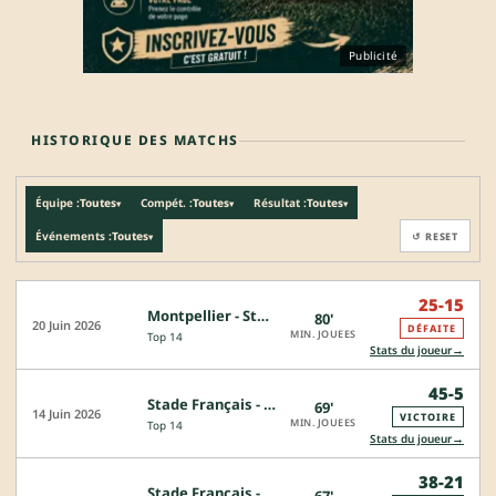
Publicité
HISTORIQUE DES MATCHS
Équipe :
Toutes
Compét. :
Toutes
Résultat :
Toutes
▾
▾
▾
Événements :
Toutes
↺ RESET
▾
25-15
Montpellier - Stade Français
80'
20 Juin 2026
DÉFAITE
MIN. JOUEES
Top 14
→
Stats du joueur
45-5
Stade Français - La Rochelle
69'
14 Juin 2026
VICTOIRE
MIN. JOUEES
Top 14
→
Stats du joueur
38-21
Stade Français - Bayonne