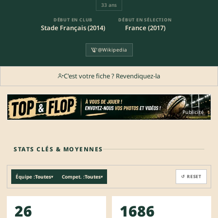
33 ans
DÉBUT EN CLUB
DÉBUT EN SÉLECTION
Stade Français (2014)
France (2017)
@Wikipedia
C'est votre fiche ? Revendiquez-la
Publicité
STATS CLÉS & MOYENNES
Équipe :
Toutes
Compet. :
Toutes
↺ RESET
▾
▾
26
1686