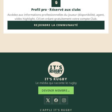
🔒
Profil pro · Réservé aux clubs
Accédez aux informations professionnelles du joueur (disponibilité, agent,
vidéo highlight, CV) en créant gratuitement votre compte Club.
REJOINDRE LA COMMUNAUTÉ
IT’S RUGBY
Le média qui raconte le rugby
DEVENIR MEMBRE
→
X
Facebook
Instagram
L’APPLI IT’S RUGBY