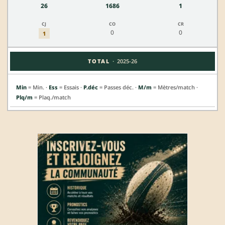
26
1686
1
0
0
1
·
TOTAL
2025-26
Min
= Min. ·
Ess
= Essais ·
P.déc
= Passes déc. ·
M/m
= Mètres/match ·
Plq/m
= Plaq./match