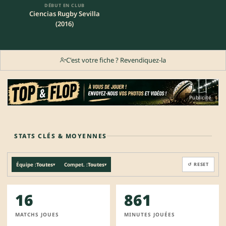
DÉBUT EN CLUB
Ciencias Rugby Sevilla
(2016)
C'est votre fiche ? Revendiquez-la
Publicité
STATS CLÉS & MOYENNES
Équipe :
Toutes
Compet. :
Toutes
↺ RESET
▾
▾
16
861
MATCHS JOUES
MINUTES JOUÉES