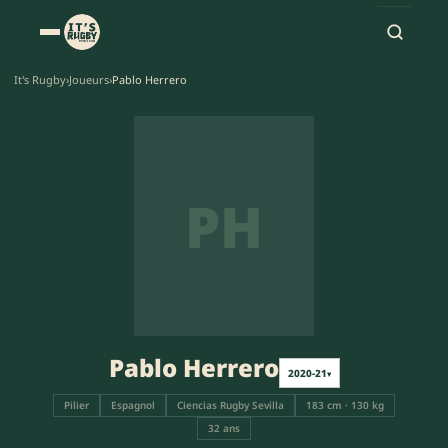
It's Rugby
›
Joueurs
›
Pablo Herrero
PH
Pablo Herrero
2020-21
▾
Pilier
Espagnol
Ciencias Rugby Sevilla
183 cm · 130 kg
32 ans