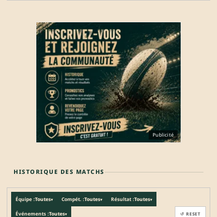
Publicité
HISTORIQUE DES MATCHS
Équipe :
Toutes
Compét. :
Toutes
Résultat :
Toutes
▾
▾
▾
Événements :
Toutes
↺ RESET
▾