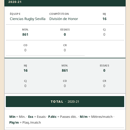
2020-21
Ciencias Rugby Sevilla
División de Honor
16
861
0
0
0
0
16
861
0
0
0
0
·
TOTAL
2020-21
Min
= Min. ·
Ess
= Essais ·
P.déc
= Passes déc. ·
M/m
= Mètres/match ·
Plq/m
= Plaq./match