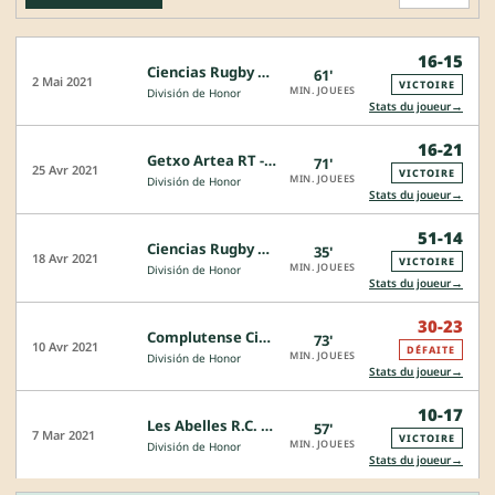
16-15
Ciencias Rugby Sevilla - Senor Independiente Rugby
61'
2 Mai 2021
VICTOIRE
MIN. JOUEES
División de Honor
→
Stats du joueur
16-21
Getxo Artea RT - Ciencias Rugby Sevilla
71'
25 Avr 2021
VICTOIRE
MIN. JOUEES
División de Honor
→
Stats du joueur
51-14
Ciencias Rugby Sevilla - UE Santboiana
35'
18 Avr 2021
VICTOIRE
MIN. JOUEES
División de Honor
→
Stats du joueur
30-23
Complutense Cisneros - Ciencias Rugby Sevilla
73'
10 Avr 2021
DÉFAITE
MIN. JOUEES
División de Honor
→
Stats du joueur
10-17
Les Abelles R.C. - Ciencias Rugby Sevilla
57'
7 Mar 2021
VICTOIRE
MIN. JOUEES
División de Honor
→
Stats du joueur