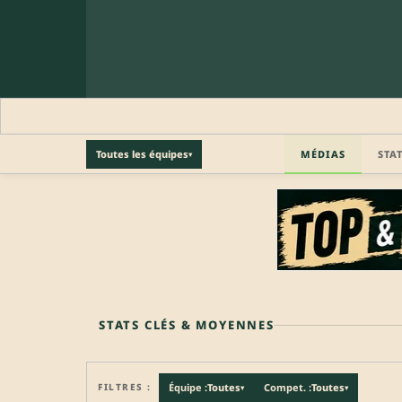
MÉDIAS
STA
Toutes les équipes
▾
🔒 PROFIL PRO
Profil pro · Réservé aux clubs
🔒
Accédez aux informations professionnelles du joueu
STATS CLÉS & MOYENNES
FILTRES :
Équipe :
Toutes
Compet. :
Toutes
▾
▾