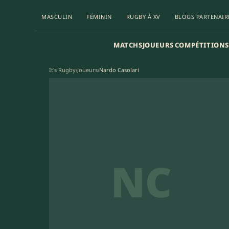
MASCULIN
FÉMININ
RUGBY À XV
BLOGS PARTENAIR
MATCHS
JOUEURS
COMPÉTITIONS
It's Rugby
›
Joueurs
›
Nardo Casolari
NC