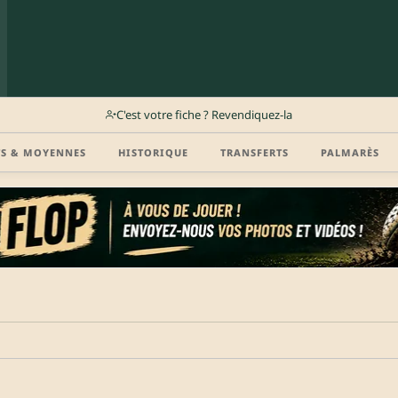
C'est votre fiche ? Revendiquez-la
TS & MOYENNES
HISTORIQUE
TRANSFERTS
PALMARÈS
r (disponibilité, agent, vidéo highlight, CV) en créant gratuitement votre compte Clu