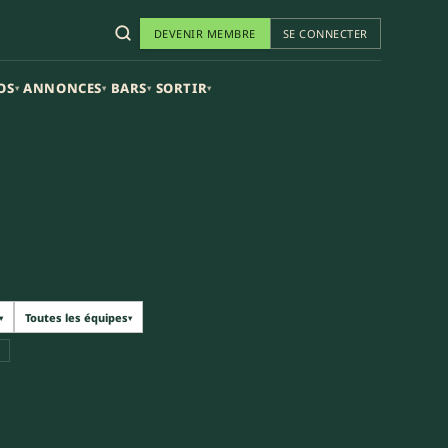
DEVENIR MEMBRE
SE CONNECTER
OS
ANNONCES
BARS
SORTIR
▾
▾
▾
▾
Toutes les équipes
▾
▾