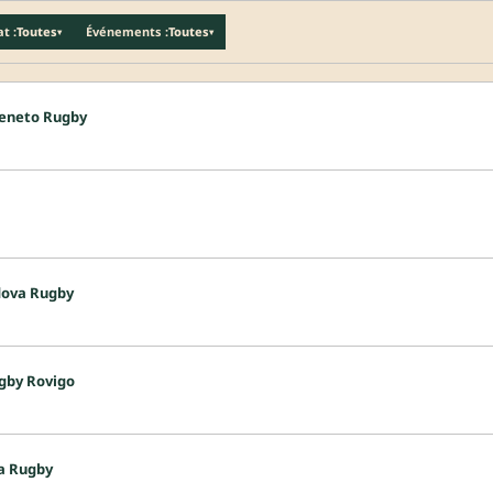
t :
Toutes
Événements :
Toutes
▾
▾
Veneto Rugby
dova Rugby
gby Rovigo
a Rugby