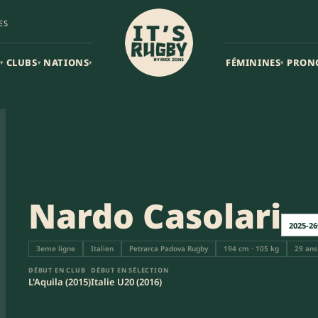
ES
CLUBS
NATIONS
FÉMININES
PRON
▾
▾
▾
▾
Nardo Casolari
2025-26
3eme ligne
Italien
Petrarca Padova Rugby
194 cm · 105 kg
29 ans
DÉBUT EN CLUB
DÉBUT EN SÉLECTION
L'Aquila (2015)
Italie U20 (2016)