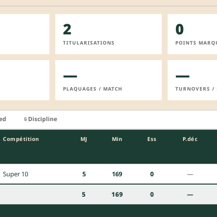
2
0
TITULARISATIONS
POINTS MARQ
—
—
PLAQUAGES / MATCH
TURNOVERS /
ied
Discipline
🔒
Compétition
MJ
Min
Ess
P.déc
Super 10
5
169
0
—
5
169
0
—