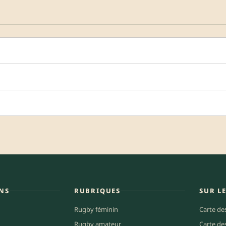
NS
RUBRIQUES
SUR L
Rugby féminin
Carte de
Rugby amateur
Carte de