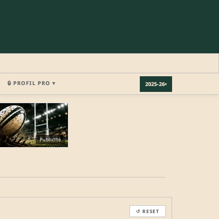
🔒 PROFIL PRO ▾
2025-26
▾
×
Publicité
REJOINDRE LA COMMUNAUTÉ
b.
↺ RESET