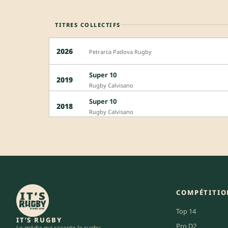
TITRES COLLECTIFS
2026
Petrarca Padova Rugby
Super 10
2019
Rugby Calvisano
Super 10
2018
Rugby Calvisano
COMPÉTITIO
Top 14
IT’S RUGBY
Pro D2
Le média qui raconte le rugby