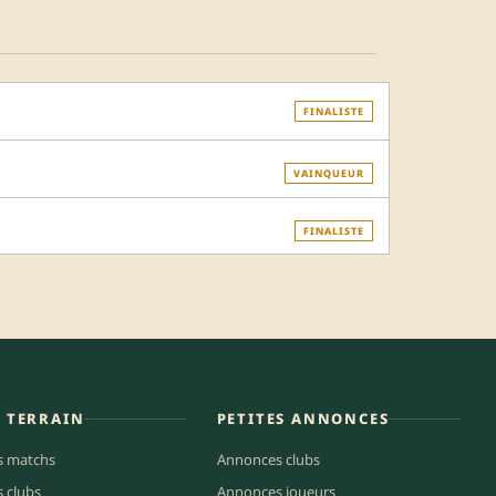
FINALISTE
VAINQUEUR
FINALISTE
E TERRAIN
PETITES ANNONCES
s matchs
Annonces clubs
s clubs
Annonces joueurs