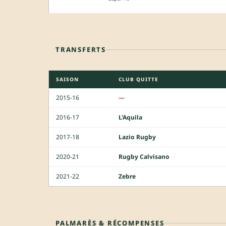
TRANSFERTS
SAISON
CLUB QUITTE
2015-16
—
2016-17
L'Aquila
2017-18
Lazio Rugby
2020-21
Rugby Calvisano
2021-22
Zebre
PALMARÈS & RÉCOMPENSES