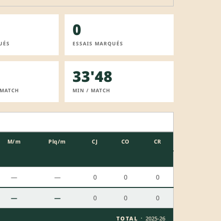
0
UÉS
ESSAIS MARQUÉS
33'48
 MATCH
MIN / MATCH
M/m
Plq/m
CJ
CO
CR
—
—
0
0
0
—
—
0
0
0
·
TOTAL
2025-26