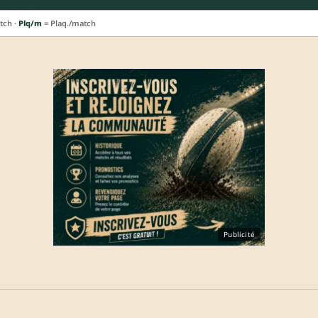
tch ·
Plq/m
= Plaq./match
Publicité