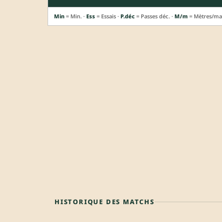
Min
= Min. ·
Ess
= Essais ·
P.déc
= Passes déc. ·
M/m
= Mètres/ma
HISTORIQUE DES MATCHS