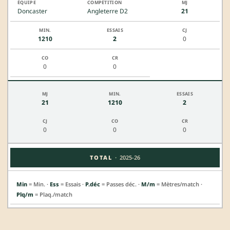
Doncaster
Angleterre D2
21
1210
2
0
0
0
21
1210
2
0
0
0
·
TOTAL
2025-26
Min
= Min. ·
Ess
= Essais ·
P.déc
= Passes déc. ·
M/m
= Mètres/match ·
Plq/m
= Plaq./match