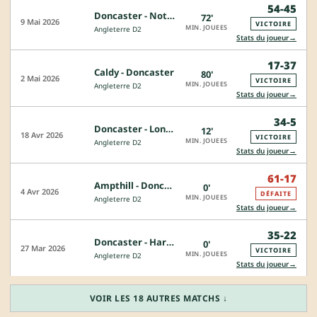
54-45
Doncaster - Nottingham
72'
9 Mai 2026
VICTOIRE
MIN. JOUEES
Angleterre D2
→
Stats du joueur
17-37
Caldy - Doncaster
80'
2 Mai 2026
VICTOIRE
MIN. JOUEES
Angleterre D2
→
Stats du joueur
34-5
Doncaster - London Scottish
12'
18 Avr 2026
VICTOIRE
MIN. JOUEES
Angleterre D2
→
Stats du joueur
61-17
Ampthill - Doncaster
0'
4 Avr 2026
DÉFAITE
MIN. JOUEES
Angleterre D2
→
Stats du joueur
35-22
Doncaster - Hartpury College
0'
27 Mar 2026
VICTOIRE
MIN. JOUEES
Angleterre D2
→
Stats du joueur
VOIR LES 18 AUTRES MATCHS ↓