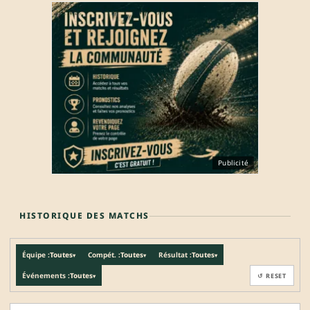
Publicité
HISTORIQUE DES MATCHS
Équipe :
Toutes
Compét. :
Toutes
Résultat :
Toutes
▾
▾
▾
Événements :
Toutes
↺ RESET
▾