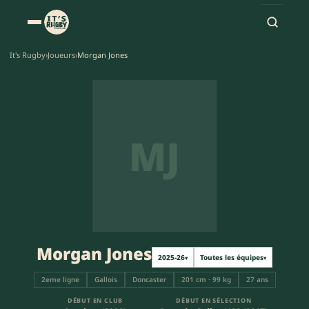
It's Rugby
›
Joueurs
›
Morgan Jones
MJ
Morgan Jones
2025-26
Toutes les équipes
▾
▾
2eme ligne
Gallois
Doncaster
201 cm · 99 kg
27 ans
DÉBUT EN CLUB
DÉBUT EN SÉLECTION