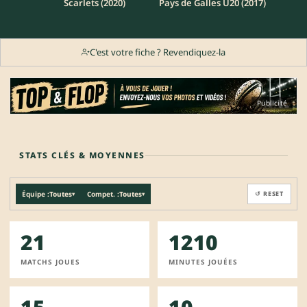
Scarlets (2020)
Pays de Galles U20 (2017)
C'est votre fiche ? Revendiquez-la
Publicité
STATS CLÉS & MOYENNES
Équipe :
Toutes
Compet. :
Toutes
↺ RESET
▾
▾
21
1210
MATCHS JOUES
MINUTES JOUÉES