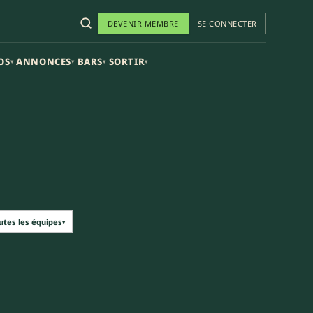
DEVENIR MEMBRE
SE CONNECTER
OS
ANNONCES
BARS
SORTIR
▾
▾
▾
▾
utes les équipes
▾