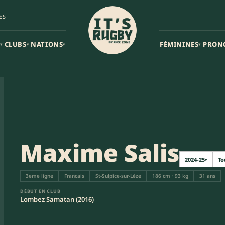
ES
CLUBS
NATIONS
FÉMININES
PRON
▾
▾
▾
▾
Maxime Salis
2024-25
To
▾
3eme ligne
Francais
St-Sulpice-sur-Lèze
186 cm · 93 kg
31 ans
DÉBUT EN CLUB
Lombez Samatan (2016)