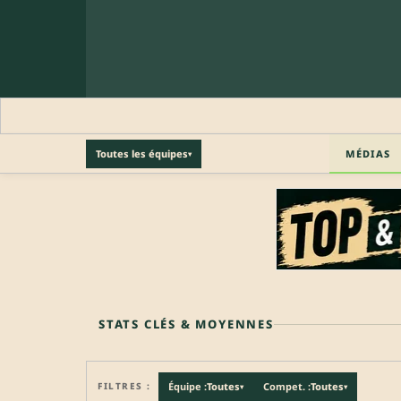
MÉDIAS
Toutes les équipes
▾
🔒 PROFIL PRO
Profil pro · Réservé aux clubs
🔒
Accédez aux informations professionnelles du joueu
STATS CLÉS & MOYENNES
FILTRES :
Équipe :
Toutes
Compet. :
Toutes
▾
▾