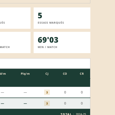
5
UÉS
ESSAIS MARQUÉS
69'03
 MATCH
MIN / MATCH
M/m
Plq/m
CJ
CO
CR
—
—
0
0
3
—
—
0
0
3
·
TOTAL
2024-25