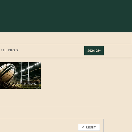
OFIL PRO ▾
2024-25
▾
×
Publicité
REJOINDRE LA COMMUNAUTÉ
b.
↺ RESET