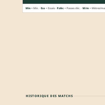
Min
= Min. ·
Ess
= Essais ·
P.déc
= Passes déc. ·
M/m
= Mètres/ma
HISTORIQUE DES MATCHS