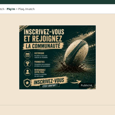
tch ·
Plq/m
= Plaq./match
Publicité