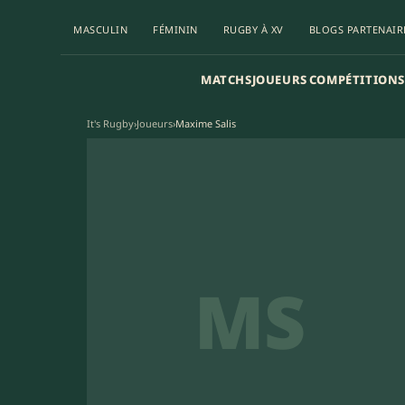
MASCULIN
FÉMININ
RUGBY À XV
BLOGS PARTENAIR
MATCHS
JOUEURS
COMPÉTITIONS
It's Rugby
›
Joueurs
›
Maxime Salis
MS