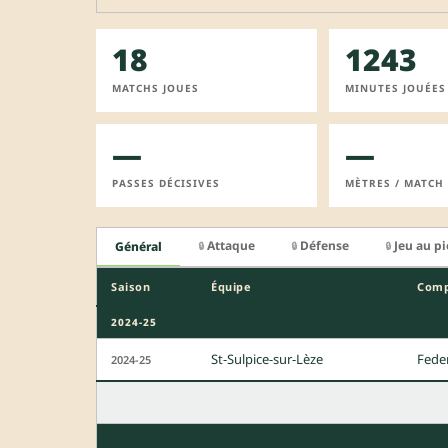
18
1243
MATCHS JOUES
MINUTES JOUÉES
—
—
PASSES DÉCISIVES
MÈTRES / MATCH
Attaque
Défense
Jeu au p
Général
🔒
🔒
🔒
Saison
Équipe
Comp
2024-25
St-Sulpice-sur-Lèze
Feder
2024-25