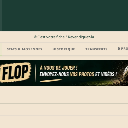
C'est votre fiche ? Revendiquez-la
🔒 PR
STATS & MOYENNES
HISTORIQUE
TRANSFERTS
r (disponibilité, agent, vidéo highlight, CV) en créant gratuitement votre compte Clu