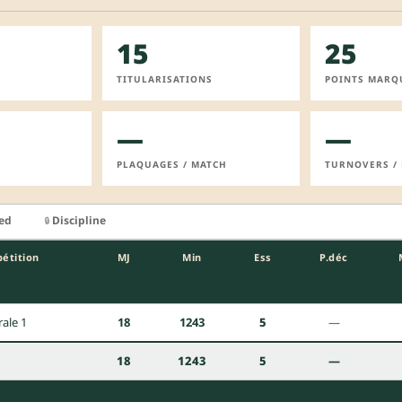
15
25
TITULARISATIONS
POINTS MARQ
—
—
PLAQUAGES / MATCH
TURNOVERS /
ied
Discipline
🔒
étition
MJ
Min
Ess
P.déc
ale 1
18
1243
5
—
18
1243
5
—