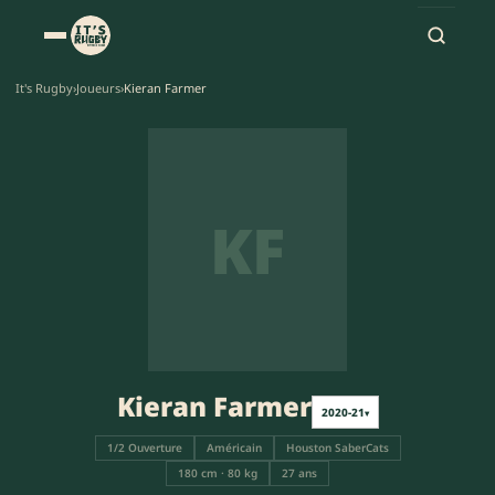
It's Rugby
›
Joueurs
›
Kieran Farmer
KF
Kieran Farmer
2020-21
▾
1/2 Ouverture
Américain
Houston SaberCats
180 cm · 80 kg
27 ans