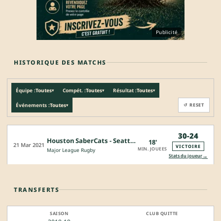
Publicité
HISTORIQUE DES MATCHS
Équipe :
Toutes
Compét. :
Toutes
Résultat :
Toutes
▾
▾
▾
Événements :
Toutes
↺ RESET
▾
30-24
Houston SaberCats - Seattle Seawolves
18'
21 Mar 2021
VICTOIRE
MIN. JOUEES
Major League Rugby
→
Stats du joueur
TRANSFERTS