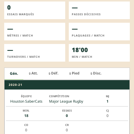
0
—
ESSAIS MARQUÉS
PASSES DÉCISIVES
—
—
MÈTRES / MATCH
PLAQUAGES / MATCH
—
18'00
TURNOVERS / MATCH
MIN / MATCH
Att.
Déf.
Pied
Disc.
Gén.
🔒
🔒
🔒
🔒
2020-21
Houston SaberCats
Major League Rugby
1
18
0
0
0
0