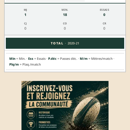
1
18
0
0
0
0
·
TOTAL
2020-21
Min
= Min. ·
Ess
= Essais ·
P.déc
= Passes déc. ·
M/m
= Mètres/match ·
Plq/m
= Plaq./match