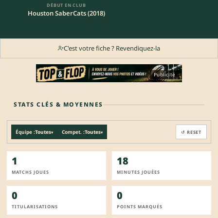
DÉBUT EN CLUB
Houston SaberCats (2018)
C'est votre fiche ? Revendiquez-la
Publicité
STATS CLÉS & MOYENNES
Équipe :
Toutes
Compet. :
Toutes
↺ RESET
▾
▾
1
18
MATCHS JOUES
MINUTES JOUÉES
0
0
TITULARISATIONS
POINTS MARQUÉS