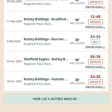
25 Mai 2025
DÉFAITE
MIN. JOUEES
Kingstone Press Championship
→
Stats du joueur
12-48
Batley Bulldogs - Bradford Bulls
80'
11 Mai 2025
DÉFAITE
MIN. JOUEES
Kingstone Press Championship
→
Stats du joueur
24-24
Batley Bulldogs - Barrow Raiders
80'
4 Mai 2025
NUL
MIN. JOUEES
Kingstone Press Championship
→
Stats du joueur
50-18
Sheffield Eagles - Batley Bulldogs
80'
25 Avr 2025
DÉFAITE
MIN. JOUEES
Kingstone Press Championship
→
Stats du joueur
24-28
Batley Bulldogs - Hunslet Hawks
80'
18 Avr 2025
DÉFAITE
MIN. JOUEES
Kingstone Press Championship
→
Stats du joueur
VOIR LES 5 AUTRES MATCHS ↓