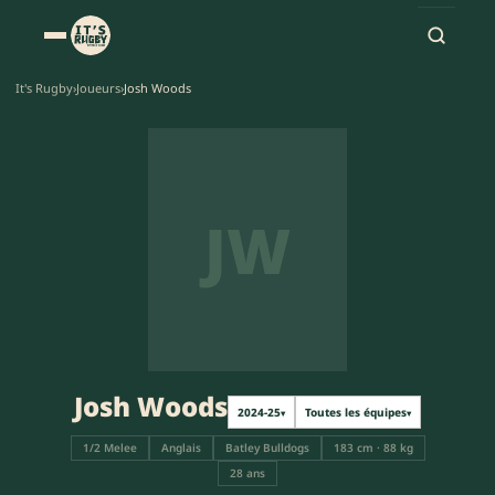
It's Rugby
›
Joueurs
›
Josh Woods
JW
Josh Woods
2024-25
Toutes les équipes
▾
▾
1/2 Melee
Anglais
Batley Bulldogs
183 cm · 88 kg
28 ans