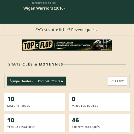
DÉBUT EN CLUB
Wigan Warriors (2016)
C'est votre fiche ? Revendiquez-la
Publicité
STATS CLÉS & MOYENNES
Équipe :
Toutes
Compet. :
Toutes
↺ RESET
▾
▾
10
0
MATCHS JOUES
MINUTES JOUÉES
10
46
TITULARISATIONS
POINTS MARQUÉS