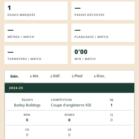
1
—
ESSAIS MARQUÉS
PASSES DÉCISIVES
—
—
MÈTRES / MATCH
PLAQUAGES / MATCH
—
0'00
TURNOVERS / MATCH
MIN / MATCH
Att.
Déf.
Pied
Disc.
Gén.
🔒
🔒
🔒
🔒
2024-25
Batley Bulldogs
Coupe d'angleterre XIII
1
0
0
0
0
0