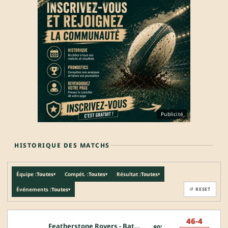
Publicité
HISTORIQUE DES MATCHS
Équipe :
Toutes
Compét. :
Toutes
Résultat :
Toutes
▾
▾
▾
Événements :
Toutes
↺ RESET
▾
46-4
Featherstone Rovers - Batley Bulldogs
80'