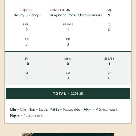
Batley Bulldogs
Kingstone Press Championship
9
0
1
0
0
0
10
0
1
0
0
0
·
TOTAL
2024-25
Min
= Min. ·
Ess
= Essais ·
P.déc
= Passes déc. ·
M/m
= Mètres/match ·
Plq/m
= Plaq./match