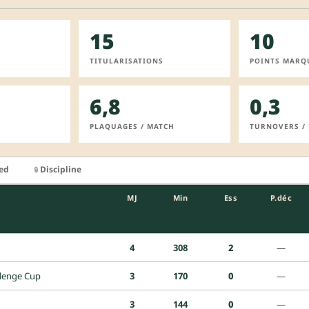
15
10
TITULARISATIONS
POINTS MARQ
6,8
0,3
PLAQUAGES / MATCH
TURNOVERS /
ied
Discipline
🔒
MJ
Min
Ess
P.déc
4
308
2
—
lenge Cup
3
170
0
—
3
144
0
—