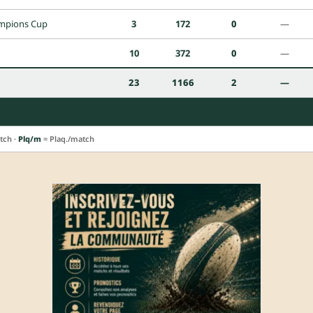
mpions Cup
3
172
0
—
10
372
0
—
23
1166
2
—
tch ·
Plq/m
= Plaq./match