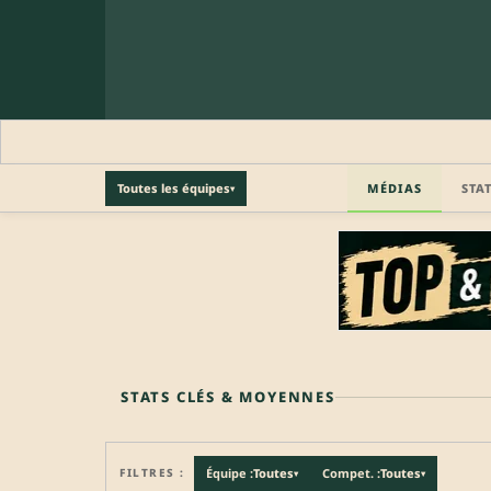
MÉDIAS
STA
Toutes les équipes
▾
🔒 PROFIL PRO
Profil pro · Réservé aux clubs
🔒
Accédez aux informations professionnelles du joueu
STATS CLÉS & MOYENNES
FILTRES :
Équipe :
Toutes
Compet. :
Toutes
▾
▾