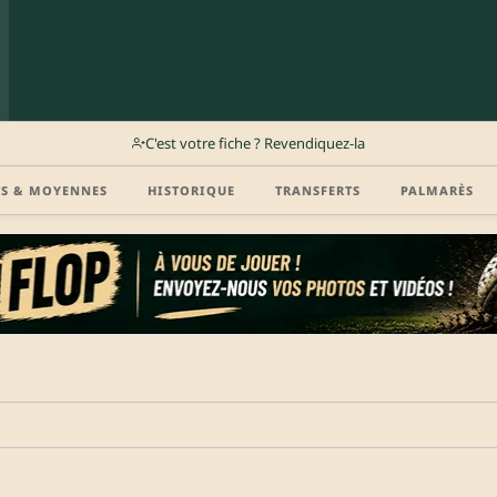
C'est votre fiche ? Revendiquez-la
TS & MOYENNES
HISTORIQUE
TRANSFERTS
PALMARÈS
r (disponibilité, agent, vidéo highlight, CV) en créant gratuitement votre compte Clu