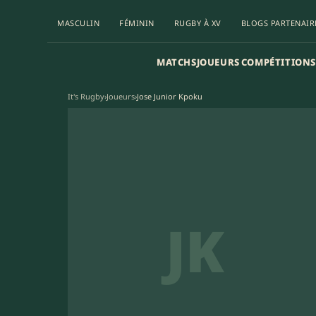
MASCULIN
FÉMININ
RUGBY À XV
BLOGS PARTENAIR
MATCHS
JOUEURS
COMPÉTITIONS
It's Rugby
›
Joueurs
›
Jose Junior Kpoku
JK