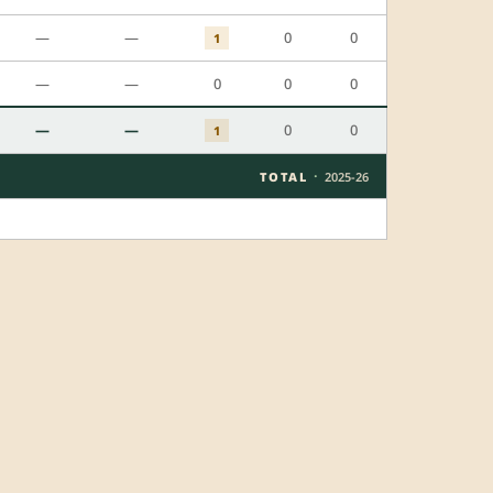
—
—
0
0
1
—
—
0
0
0
—
—
0
0
1
·
TOTAL
2025-26