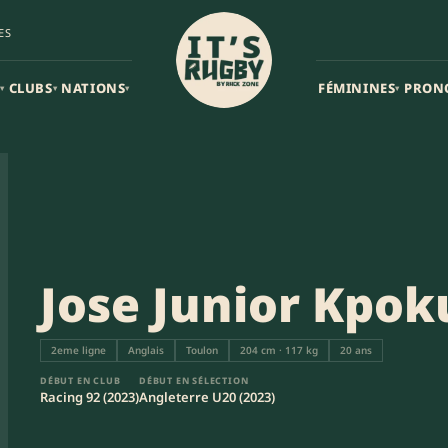
ES
CLUBS
NATIONS
FÉMININES
PRON
▾
▾
▾
▾
Jose Junior Kpok
2eme ligne
Anglais
Toulon
204 cm · 117 kg
20 ans
DÉBUT EN CLUB
DÉBUT EN SÉLECTION
Racing 92 (2023)
Angleterre U20 (2023)