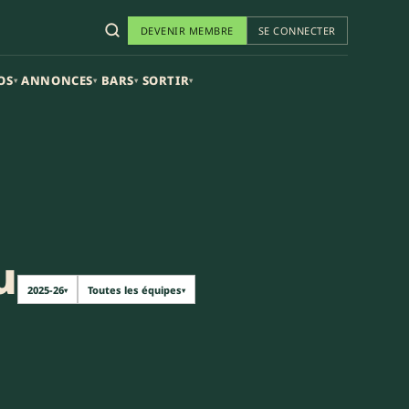
DEVENIR MEMBRE
SE CONNECTER
OS
ANNONCES
BARS
SORTIR
▾
▾
▾
▾
u
2025-26
Toutes les équipes
▾
▾