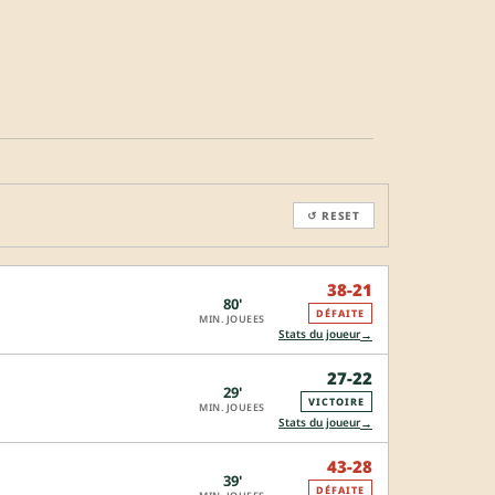
↺ RESET
38-21
80'
DÉFAITE
MIN. JOUEES
→
Stats du joueur
27-22
29'
VICTOIRE
MIN. JOUEES
→
Stats du joueur
43-28
39'
DÉFAITE