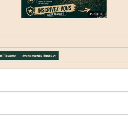
Publicité
t :
Toutes
Événements :
Toutes
▾
▾