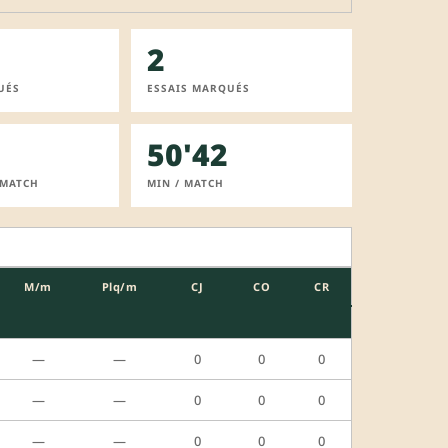
2
UÉS
ESSAIS MARQUÉS
50'42
 MATCH
MIN / MATCH
M/m
Plq/m
CJ
CO
CR
—
—
0
0
0
—
—
0
0
0
—
—
0
0
0