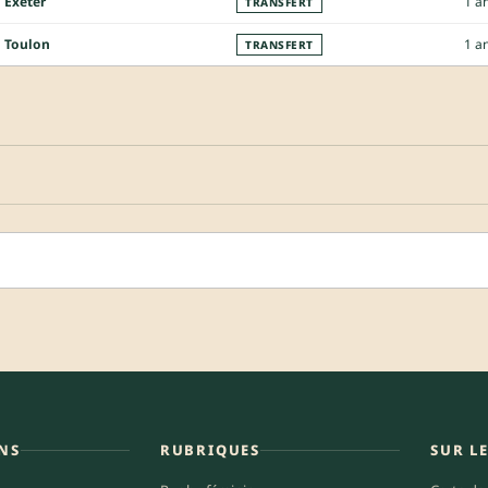
Exeter
1 a
TRANSFERT
Toulon
1 a
TRANSFERT
NS
RUBRIQUES
SUR L