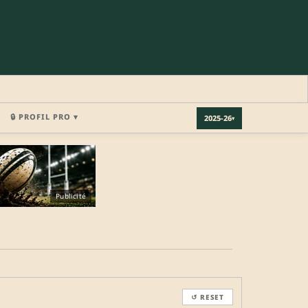
🔒 PROFIL PRO ▾
2025-26
▾
×
Publicité
REJOINDRE LA COMMUNAUTÉ
b.
↺ RESET