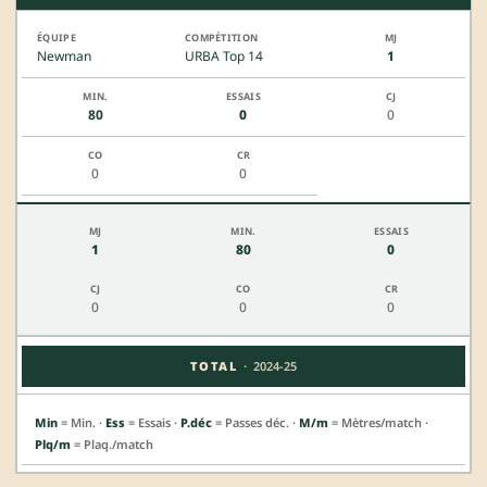
Newman
URBA Top 14
1
80
0
0
0
0
1
80
0
0
0
0
·
TOTAL
2024-25
Min
= Min. ·
Ess
= Essais ·
P.déc
= Passes déc. ·
M/m
= Mètres/match ·
Plq/m
= Plaq./match