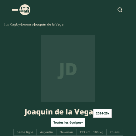
It's Rugby
›
Joueurs
›
Joaquin de la Vega
JD
Joaquin de la Vega
2024-25
▾
Toutes les équipes
▾
3eme ligne
Argentin
Newman
193 cm · 100 kg
28 ans