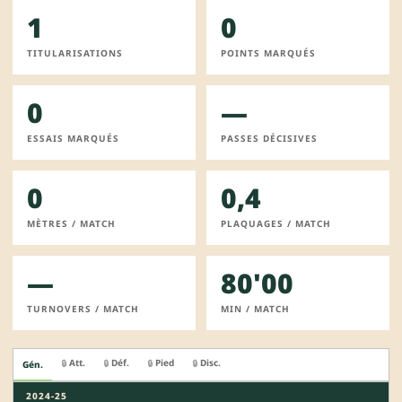
1
0
TITULARISATIONS
POINTS MARQUÉS
0
—
ESSAIS MARQUÉS
PASSES DÉCISIVES
0
0,4
MÈTRES / MATCH
PLAQUAGES / MATCH
—
80'00
TURNOVERS / MATCH
MIN / MATCH
Att.
Déf.
Pied
Disc.
🔒
🔒
🔒
🔒
Gén.
2024-25