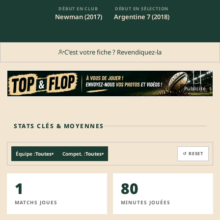
DÉBUT EN CLUB
DÉBUT EN SÉLECTION
Newman (2017)
Argentine 7 (2018)
C'est votre fiche ? Revendiquez-la
Publicité
STATS CLÉS & MOYENNES
Équipe :
Toutes
Compet. :
Toutes
↺ RESET
▾
▾
1
80
MATCHS JOUES
MINUTES JOUÉES