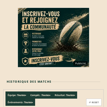
Publicité
HISTORIQUE DES MATCHS
Équipe :
Toutes
Compét. :
Toutes
Résultat :
Toutes
▾
▾
▾
Événements :
Toutes
↺ RESET
▾