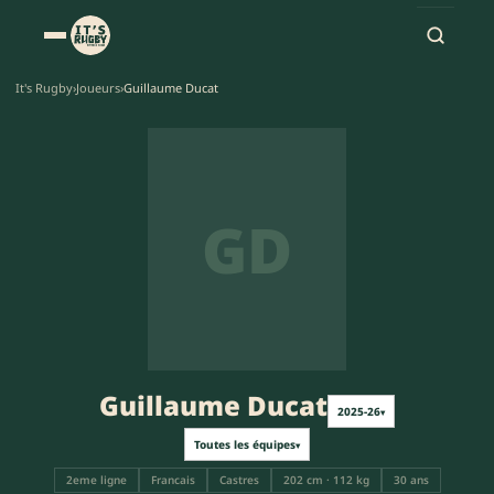
It's Rugby
›
Joueurs
›
Guillaume Ducat
GD
Guillaume Ducat
2025-26
▾
Toutes les équipes
▾
2eme ligne
Francais
Castres
202 cm · 112 kg
30 ans