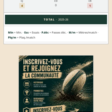
0
4
1
·
TOTAL
2025-26
Min
= Min. ·
Ess
= Essais ·
P.déc
= Passes déc. ·
M/m
= Mètres/match ·
Plq/m
= Plaq./match