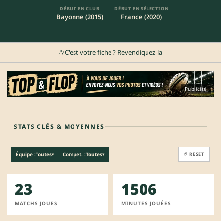
DÉBUT EN CLUB
DÉBUT EN SÉLECTION
Bayonne (2015)
France (2020)
C'est votre fiche ? Revendiquez-la
Publicité
STATS CLÉS & MOYENNES
Équipe :
Toutes
Compet. :
Toutes
↺ RESET
▾
▾
23
1506
MATCHS JOUES
MINUTES JOUÉES