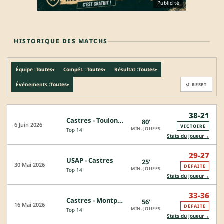
Publicité
HISTORIQUE DES MATCHS
Équipe :
Toutes
Compét. :
Toutes
Résultat :
Toutes
▾
▾
▾
Événements :
Toutes
↺ RESET
▾
38-21
Castres - Toulon
80'
CR
6 Juin 2026
VICTOIRE
MIN. JOUEES
Top 14
→
Stats du joueur
29-27
USAP - Castres
25'
30 Mai 2026
DÉFAITE
MIN. JOUEES
Top 14
→
Stats du joueur
33-36
Castres - Montpellier
56'
16 Mai 2026
DÉFAITE
MIN. JOUEES
Top 14
→
Stats du joueur