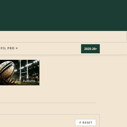
OFIL PRO ▾
2025-26
▾
×
Publicité
REJOINDRE LA COMMUNAUTÉ
b.
↺ RESET