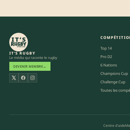
COMPÉTITIO
Top 14
IT’S RUGBY
Pro D2
Le média qui raconte le rugby
6 Nations
DEVENIR MEMBRE
→
Champions Cup
X
Facebook
Instagram
Challenge Cup
Toutes les compé
Centre d'aide
Me