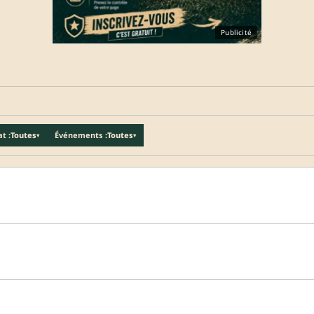
Publicité
t :
Toutes
Événements :
Toutes
▾
▾