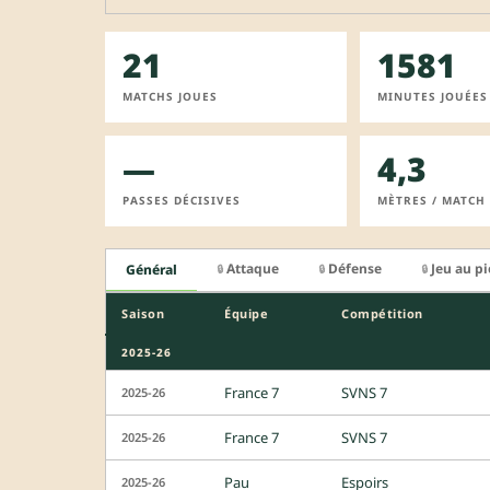
21
1581
MATCHS JOUES
MINUTES JOUÉES
—
4,3
PASSES DÉCISIVES
MÈTRES / MATCH
Attaque
Défense
Jeu au p
Général
🔒
🔒
🔒
Saison
Équipe
Compétition
2025-26
France 7
SVNS 7
2025-26
France 7
SVNS 7
2025-26
Pau
Espoirs
2025-26