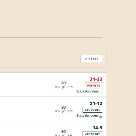
↺ RESET
31-33
80'
DÉFAITE
MIN. JOUEES
→
Stats du joueur
21-12
80'
VICTOIRE
MIN. JOUEES
→
Stats du joueur
14-5
80'
VICTOIRE
MIN. JOUEES