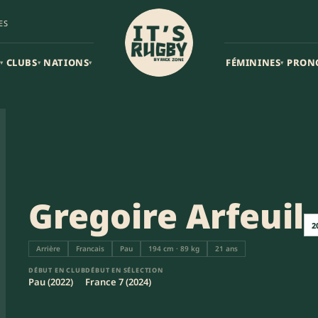
ES
CLUBS
NATIONS
FÉMININES
PRON
▾
▾
▾
▾
Gregoire Arfeuil
2
Arrière
Francais
Pau
194 cm · 89 kg
21 ans
DÉBUT EN CLUB
DÉBUT EN SÉLECTION
Pau (2022)
France 7 (2024)