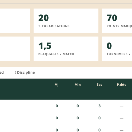
20
70
TITULARISATIONS
POINTS MARQ
1,5
0
PLAQUAGES / MATCH
TURNOVERS /
ied
Discipline
🔒
MJ
Min
Ess
P.déc
0
0
3
—
0
0
0
—
0
0
0
—