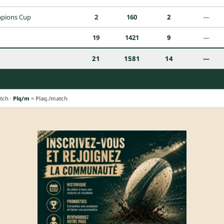
pions Cup
2
160
2
—
19
1421
9
—
21
1581
14
—
tch ·
Plq/m
= Plaq./match