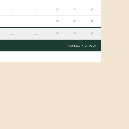
—
—
0
0
0
—
—
0
0
0
—
—
0
0
0
·
TOTAL
2025-26