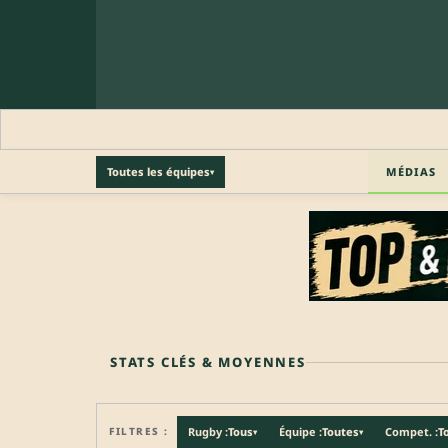
MÉDIAS
Toutes les équipes
▾
🔒 PROFIL PRO
Profil pro · Réservé aux clubs
🔒
Accédez aux informations professionnelles du joueu
STATS CLÉS & MOYENNES
FILTRES :
Rugby :
Tous
Équipe :
Toutes
Compet. :
T
▾
▾