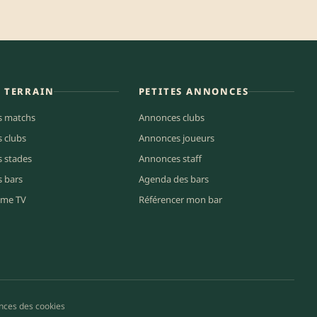
E TERRAIN
PETITES ANNONCES
s matchs
Annonces clubs
s clubs
Annonces joueurs
s stades
Annonces staff
s bars
Agenda des bars
me TV
Référencer mon bar
nces des cookies