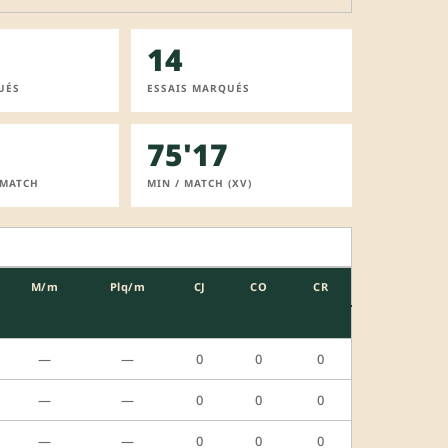
14
UÉS
ESSAIS MARQUÉS
75'17
 MATCH
MIN / MATCH (XV)
M/m
Plq/m
CJ
CO
CR
—
—
0
0
0
—
—
0
0
0
—
—
0
0
0