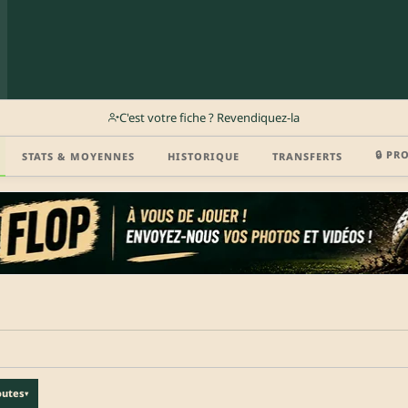
C'est votre fiche ? Revendiquez-la
🔒 PR
STATS & MOYENNES
HISTORIQUE
TRANSFERTS
r (disponibilité, agent, vidéo highlight, CV) en créant gratuitement votre compte Clu
outes
▾