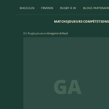
MASCULIN
FÉMININ
RUGBY À XV
BLOGS PARTENAIR
MATCHS
JOUEURS
COMPÉTITIONS
It's Rugby
›
Joueurs
›
Gregoire Arfeuil
GA