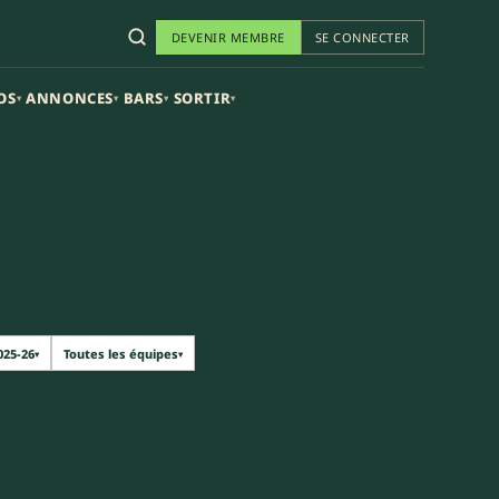
DEVENIR MEMBRE
SE CONNECTER
OS
ANNONCES
BARS
SORTIR
▾
▾
▾
▾
025-26
Toutes les équipes
▾
▾