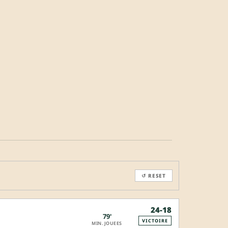
↺ RESET
24-18
79'
VICTOIRE
MIN. JOUEES