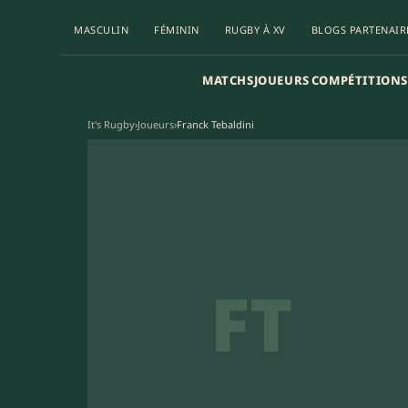
MASCULIN
FÉMININ
RUGBY À XV
BLOGS PARTENAIR
MATCHS
JOUEURS
COMPÉTITIONS
It's Rugby
›
Joueurs
›
Franck Tebaldini
FT