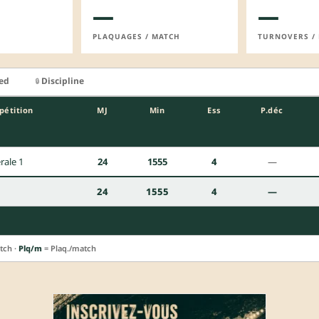
—
—
PLAQUAGES / MATCH
TURNOVERS /
ied
Discipline
🔒
étition
MJ
Min
Ess
P.déc
rale 1
24
1555
4
—
24
1555
4
—
tch ·
Plq/m
= Plaq./match