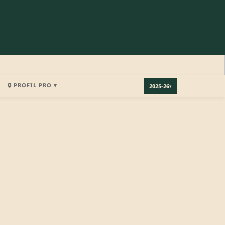
🔒 PROFIL PRO ▾
2025-26
▾
×
REJOINDRE LA COMMUNAUTÉ
b.