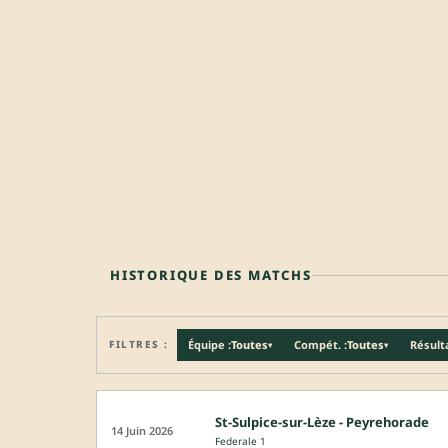
HISTORIQUE DES MATCHS
FILTRES :
Équipe :
Toutes
Compét. :
Toutes
Résulta
▾
▾
St-Sulpice-sur-Lèze - Peyrehorade
14 Juin 2026
Federale 1