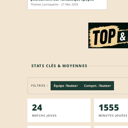
Thomas Larroquette · 27 Mai 2026
STATS CLÉS & MOYENNES
FILTRES :
Équipe :
Toutes
Compet. :
Toutes
▾
▾
24
1555
MATCHS JOUES
MINUTES JOUÉES