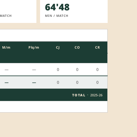
64'48
 MATCH
MIN / MATCH
M/m
Plq/m
CJ
CO
CR
—
—
0
0
0
—
—
0
0
0
·
TOTAL
2025-26