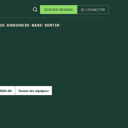
DEVENIR MEMBRE
SE CONNECTER
OS
ANNONCES
BARS
SORTIR
▾
▾
▾
▾
2025-26
Toutes les équipes
▾
▾