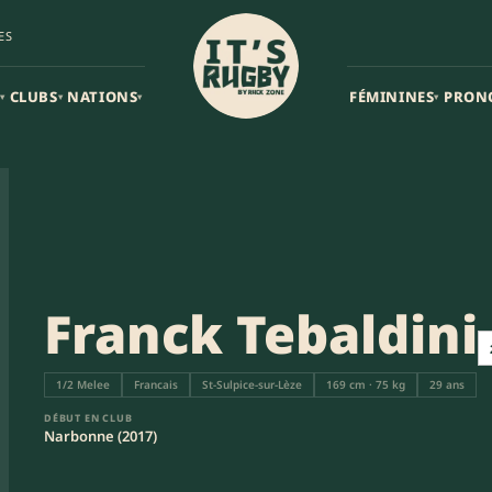
ES
CLUBS
NATIONS
FÉMININES
PRON
▾
▾
▾
▾
Franck Tebaldini
1/2 Melee
Francais
St-Sulpice-sur-Lèze
169 cm · 75 kg
29 ans
DÉBUT EN CLUB
Narbonne (2017)