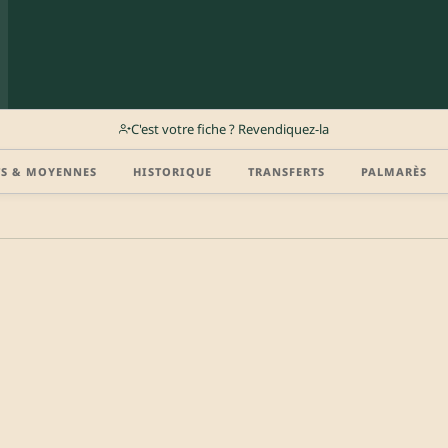
C'est votre fiche ? Revendiquez-la
TS & MOYENNES
HISTORIQUE
TRANSFERTS
PALMARÈS
r (disponibilité, agent, vidéo highlight, CV) en créant gratuitement votre compte Clu