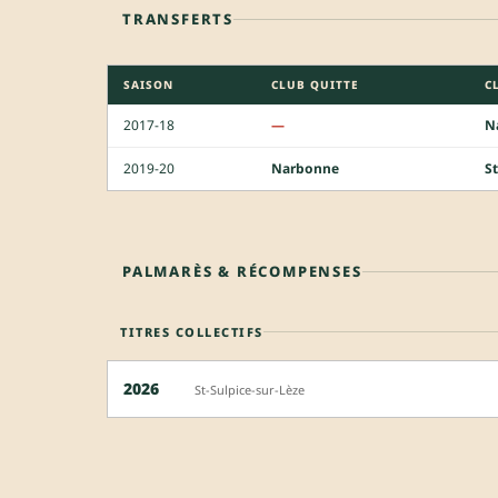
TRANSFERTS
SAISON
CLUB QUITTE
C
2017-18
—
N
2019-20
Narbonne
St
PALMARÈS & RÉCOMPENSES
TITRES COLLECTIFS
2026
St-Sulpice-sur-Lèze