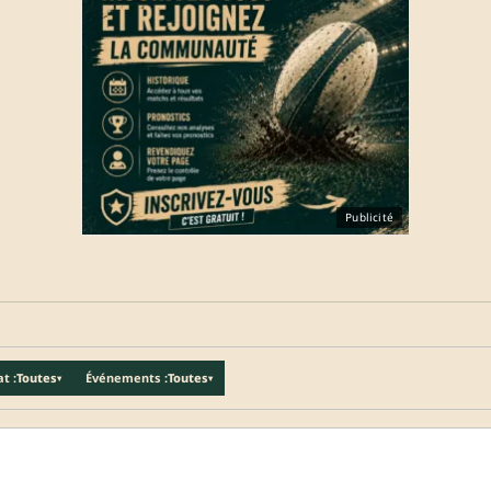
Publicité
t :
Toutes
Événements :
Toutes
▾
▾