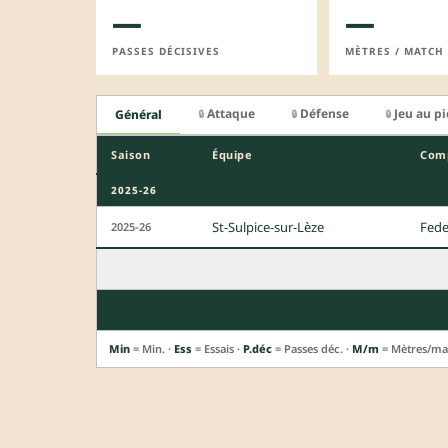
—
—
PASSES DÉCISIVES
MÈTRES / MATCH
Attaque
Défense
Jeu au p
Général
🔒
🔒
🔒
Saison
Équipe
Comp
2025-26
St-Sulpice-sur-Lèze
Fede
2025-26
Min
= Min. ·
Ess
= Essais ·
P.déc
= Passes déc. ·
M/m
= Mètres/ma