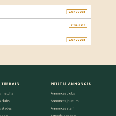
VAINQUEUR
FINALISTE
VAINQUEUR
E TERRAIN
PETITES ANNONCES
s matchs
Annonces clubs
s clubs
Annonces joueurs
s stades
Annonces staff
s bars
Agenda des bars