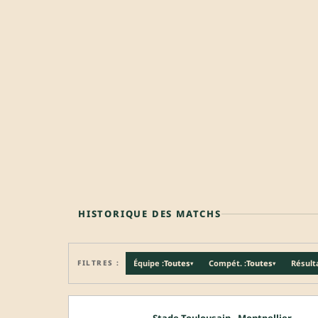
HISTORIQUE DES MATCHS
FILTRES :
Équipe :
Toutes
Compét. :
Toutes
Résulta
▾
▾
Stade Toulousain - Montpellier