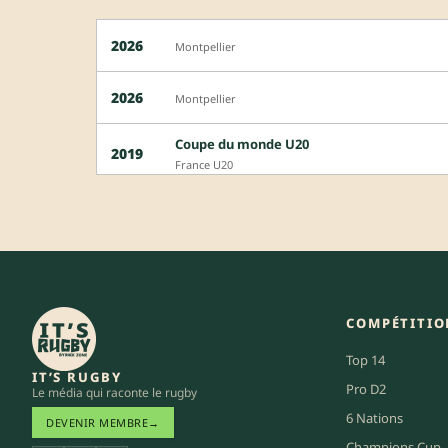
2026
Montpellier
2026
Montpellier
Coupe du monde U20
2019
France U20
COMPÉTITIO
Top 14
IT’S RUGBY
Pro D2
Le média qui raconte le rugby
6 Nations
DEVENIR MEMBRE
→
Champions Cup