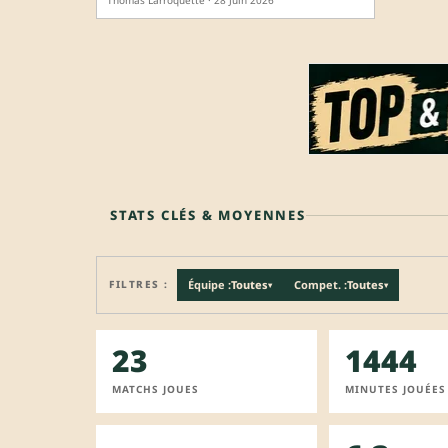
Thomas Larroquette · 28 Juin 2026
STATS CLÉS & MOYENNES
FILTRES :
Équipe :
Toutes
Compet. :
Toutes
▾
▾
23
1444
MATCHS JOUES
MINUTES JOUÉES