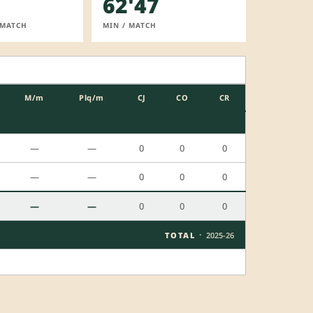
62'47
 MATCH
MIN / MATCH
M/m
Plq/m
CJ
CO
CR
—
—
0
0
0
—
—
0
0
0
—
—
0
0
0
·
TOTAL
2025-26