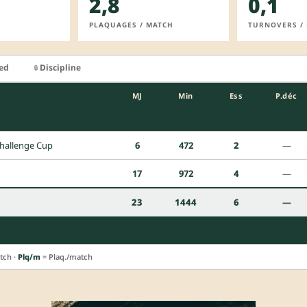
2,8
0,1
PLAQUAGES / MATCH
TURNOVERS /
ied
Discipline
🔒
MJ
Min
Ess
P.déc
hallenge Cup
6
472
2
—
17
972
4
—
23
1444
6
—
tch ·
Plq/m
= Plaq./match