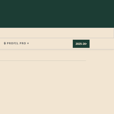
🔒 PROFIL PRO ▾
2025-26
▾
×
REJOINDRE LA COMMUNAUTÉ
b.