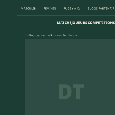
MASCULIN
FÉMININ
RUGBY À XV
BLOGS PARTENAIR
MATCHS
JOUEURS
COMPÉTITIONS
It's Rugby
›
Joueurs
›
Donovan Taofifenua
DT