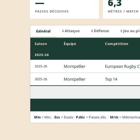
—
6,3
PASSES DÉCISIVES
MÈTRES / MATCH
Attaque
Défense
Jeu au p
Général
🔒
🔒
🔒
Saison
Équipe
Compétition
2025-26
Montpellier
European Rugby C
2025-26
Montpellier
Top 14
2025-26
Min
= Min. ·
Ess
= Essais ·
P.déc
= Passes déc. ·
M/m
= Mètres/ma