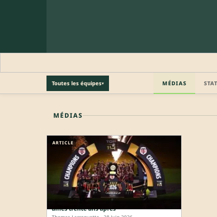
MÉDIAS
STA
Toutes les équipes
▾
🔒 PROFIL PRO
MÉDIAS
Profil pro · Réservé aux clubs
ARTICLE
🔒
Accédez aux informations professionnelles du joueu
Affamé, le Stade Toulousain égale ses
aînés trente ans après