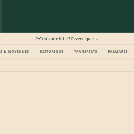
C'est votre fiche ? Revendiquez-la
TS & MOYENNES
HISTORIQUE
TRANSFERTS
PALMARÈS
r (disponibilité, agent, vidéo highlight, CV) en créant gratuitement votre compte Clu