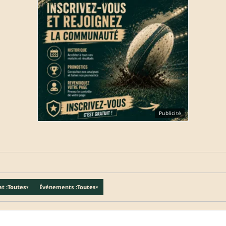
Publicité
t :
Toutes
Événements :
Toutes
▾
▾