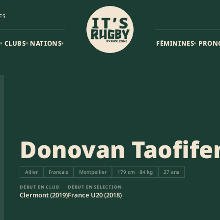
ES
CLUBS
NATIONS
FÉMININES
PRON
▾
▾
▾
▾
Donovan Taofife
Ailier
Francais
Montpellier
179 cm · 84 kg
27 ans
DÉBUT EN CLUB
DÉBUT EN SÉLECTION
Clermont (2019)
France U20 (2018)