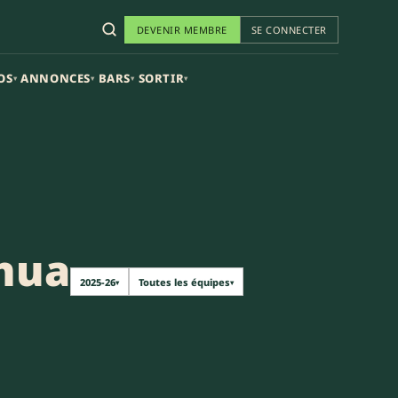
DEVENIR MEMBRE
SE CONNECTER
OS
ANNONCES
BARS
SORTIR
▾
▾
▾
▾
nua
2025-26
Toutes les équipes
▾
▾