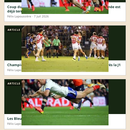
Coup dur pour les Bleus : Penaud rentre en France, sa tournée est
déjà terminée
Félix Lapoussière · 7 Juil 2026
ARTICLE
Championnat des Nations : le Nord et le Sud dos à dos après la J1
Félix Lapoussière · 5 Juil 2026
ARTICLE
Les Bleus tombent avec les honneurs face aux All Blacks
Félix Lapoussière · 4 Juil 2026