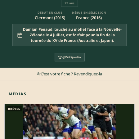
29 ans
DÉBUT EN CLUB
DÉBUT EN SÉLECTION
Clermont (2015)
France (2016)
Damian Penaud, touché au mollet face à la Nouvelle-
Zélande le 4 juillet, est forfait pour la fin de la
tournée du XV de France (Australie et Japon).
@Wikipedia
C'est votre fiche ? Revendiquez-la
MÉDIAS
BRÈVES