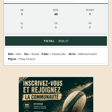
1
40
1
0
0
0
·
TOTAL
2026-27
Min
= Min. ·
Ess
= Essais ·
P.déc
= Passes déc. ·
M/m
= Mètres/match ·
Plq/m
= Plaq./match