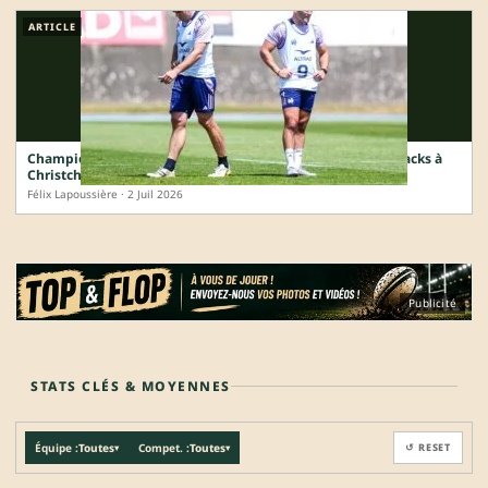
ARTICLE
Championnat des Nations : le XV de France défie les All Blacks à
Christchurch
Félix Lapoussière · 2 Juil 2026
Publicité
STATS CLÉS & MOYENNES
Équipe :
Toutes
Compet. :
Toutes
↺ RESET
▾
▾