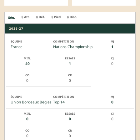
Att.
Déf.
Pied
Disc.
🔒
🔒
🔒
🔒
Gén.
2026-27
France
Nations Championship
1
40
1
0
0
0
Union Bordeaux Bègles
Top 14
0
0
0
0
0
0