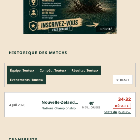
Publicité
HISTORIQUE DES MATCHS
Équipe :
Toutes
Compét. :
Toutes
Résultat :
Toutes
▾
▾
▾
Événements :
Toutes
↺ RESET
▾
34-32
Nouvelle-Zelande - France
40'
4 Juil 2026
DÉFAITE
MIN. JOUEES
Nations Championship
→
Stats du joueur
TRANSFERTS