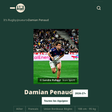
It's Rugby
›
Joueurs
›
Damian Penaud
DP
© Sandra Ruhaut
· Icon Sport
Damian Penaud
2026-27
▾
Toutes les équipes
▾
Ailier
Francais
Union Bordeaux Bègles
188 cm · 95 kg