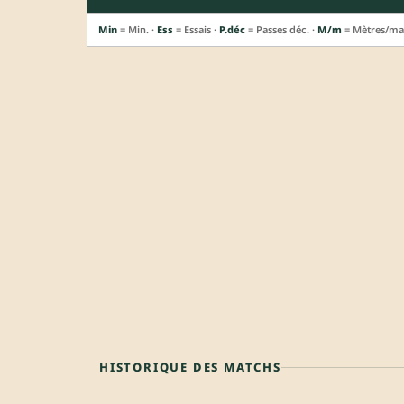
Min
= Min. ·
Ess
= Essais ·
P.déc
= Passes déc. ·
M/m
= Mètres/ma
HISTORIQUE DES MATCHS