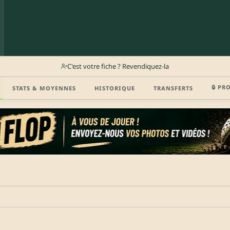
C'est votre fiche ? Revendiquez-la
🔒 PR
STATS & MOYENNES
HISTORIQUE
TRANSFERTS
r (disponibilité, agent, vidéo highlight, CV) en créant gratuitement votre compte Clu