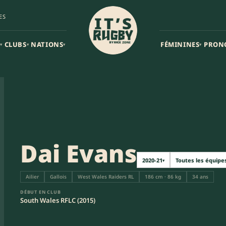
ES
CLUBS
NATIONS
FÉMININES
PRON
▾
▾
▾
▾
Dai Evans
2020-21
Toutes les équipe
▾
Ailier
Gallois
West Wales Raiders RL
186 cm · 86 kg
34 ans
DÉBUT EN CLUB
South Wales RFLC (2015)