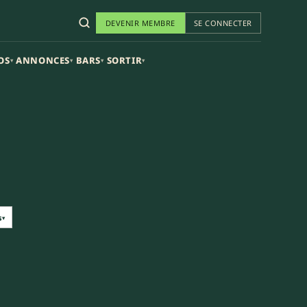
DEVENIR MEMBRE
SE CONNECTER
OS
ANNONCES
BARS
SORTIR
▾
▾
▾
▾
s
▾