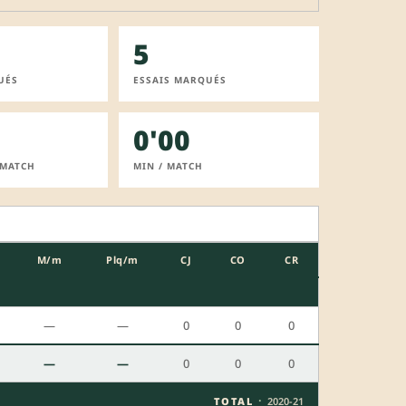
5
UÉS
ESSAIS MARQUÉS
0'00
 MATCH
MIN / MATCH
M/m
Plq/m
CJ
CO
CR
—
—
0
0
0
—
—
0
0
0
·
TOTAL
2020-21