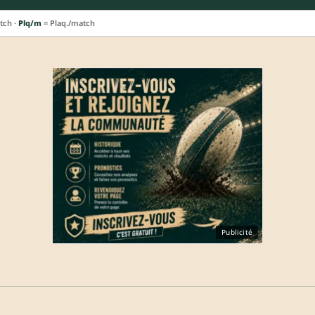
tch ·
Plq/m
= Plaq./match
Publicité