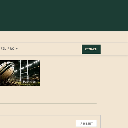
OFIL PRO ▾
2020-21
▾
×
Publicité
REJOINDRE LA COMMUNAUTÉ
b.
↺ RESET