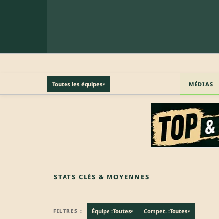
MÉDIAS
Toutes les équipes
▾
🔒 PROFIL PRO
Profil pro · Réservé aux clubs
🔒
Accédez aux informations professionnelles du joueu
STATS CLÉS & MOYENNES
FILTRES :
Équipe :
Toutes
Compet. :
Toutes
▾
▾