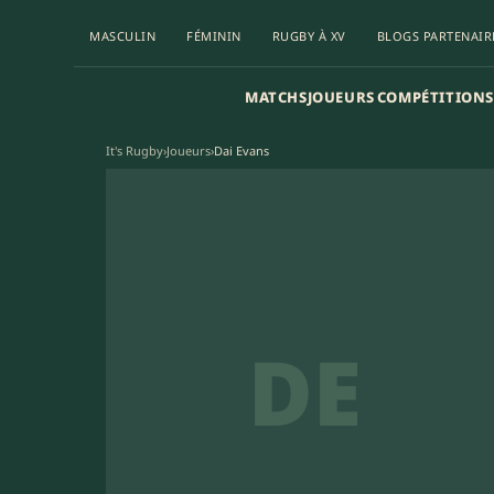
MASCULIN
FÉMININ
RUGBY À XV
BLOGS PARTENAIR
MATCHS
JOUEURS
COMPÉTITIONS
It's Rugby
›
Joueurs
›
Dai Evans
DE