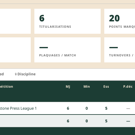
6
20
TITULARISATIONS
POINTS MARQ
—
—
PLAQUAGES / MATCH
TURNOVERS /
ied
Discipline
🔒
étition
MJ
Min
Ess
P.déc
stone Press League 1
6
0
5
—
6
0
5
—