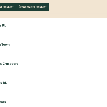
t :
Toutes
Événements :
Toutes
▾
▾
s RL
n Town
es Crusaders
rs RL
ears