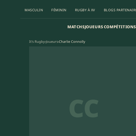
MASCULIN
FÉMININ
RUGBY À XV
BLOGS PARTENAIR
MATCHS
JOUEURS
COMPÉTITIONS
It's Rugby
›
Joueurs
›
Charlie Connolly
CC