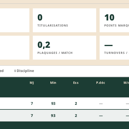
0
10
TITULARISATIONS
POINTS MARQ
0,2
—
PLAQUAGES / MATCH
TURNOVERS /
ied
Discipline
🔒
MJ
Min
Ess
P.déc
M/
7
93
2
—
7
93
2
—