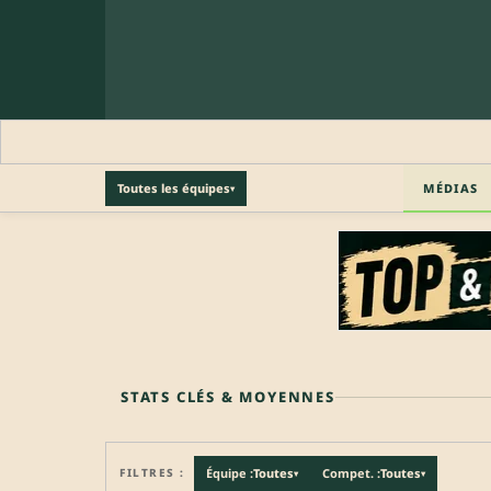
MÉDIAS
Toutes les équipes
▾
🔒 PROFIL PRO
Profil pro · Réservé aux clubs
🔒
Accédez aux informations professionnelles du joueu
STATS CLÉS & MOYENNES
FILTRES :
Équipe :
Toutes
Compet. :
Toutes
▾
▾