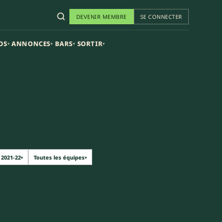
DEVENIR MEMBRE
SE CONNECTER
OS
ANNONCES
BARS
SORTIR
▾
▾
▾
▾
2021-22
Toutes les équipes
▾
▾