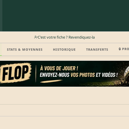
C'est votre fiche ? Revendiquez-la
🔒 PR
STATS & MOYENNES
HISTORIQUE
TRANSFERTS
r (disponibilité, agent, vidéo highlight, CV) en créant gratuitement votre compte Clu