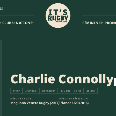
ES
CLUBS
NATIONS
FÉMININES
PRON
▾
▾
▾
▾
Charlie Connolly
Pilier
Irlandais
Doncaster
179 cm · 114 kg
28 ans
DÉBUT EN CLUB
DÉBUT EN SÉLECTION
Mogliano Veneto Rugby (2017)
Irlande U20 (2016)