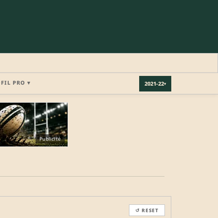
OFIL PRO ▾
2021-22
▾
×
Publicité
REJOINDRE LA COMMUNAUTÉ
b.
↺ RESET