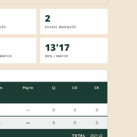
2
UÉS
ESSAIS MARQUÉS
13'17
 MATCH
MIN / MATCH
m
Plq/m
CJ
CO
CR
—
—
0
0
0
—
—
0
0
0
·
TOTAL
2021-22