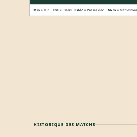
Min
= Min. ·
Ess
= Essais ·
P.déc
= Passes déc. ·
M/m
= Mètres/ma
HISTORIQUE DES MATCHS