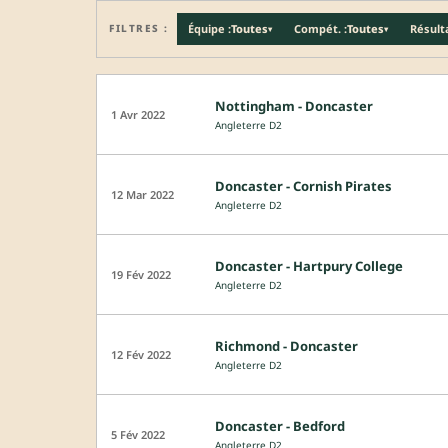
FILTRES :
Équipe :
Toutes
Compét. :
Toutes
Résulta
▾
▾
Nottingham - Doncaster
1 Avr 2022
Angleterre D2
Doncaster - Cornish Pirates
12 Mar 2022
Angleterre D2
Doncaster - Hartpury College
19 Fév 2022
Angleterre D2
Richmond - Doncaster
12 Fév 2022
Angleterre D2
Doncaster - Bedford
5 Fév 2022
Angleterre D2