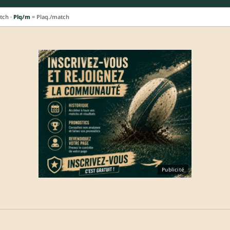
tch ·
Plq/m
= Plaq./match
Publicité