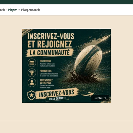
tch ·
Plq/m
= Plaq./match
Publicité