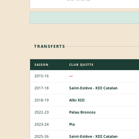
TRANSFERTS
SAISON
CLUB QUITTE
2015-16
—
2017-18
Saint-Estève - XIII Catalan
2018-19
Albi XIII
2022-23
Palau Broncos
2023-24
Pia
2025-26
Saint-Estève - XIII Catalan