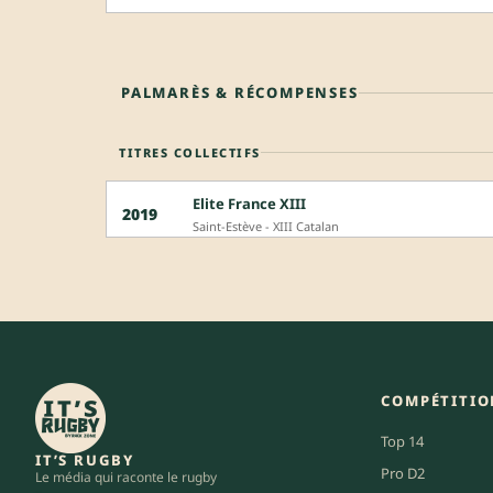
PALMARÈS & RÉCOMPENSES
TITRES COLLECTIFS
Elite France XIII
2019
Saint-Estève - XIII Catalan
COMPÉTITIO
Top 14
IT’S RUGBY
Pro D2
Le média qui raconte le rugby