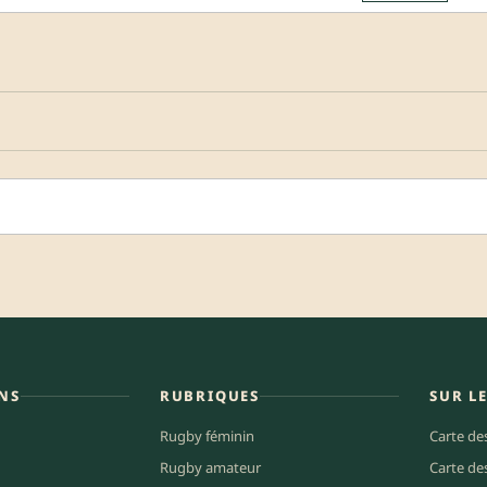
NS
RUBRIQUES
SUR L
Rugby féminin
Carte de
Rugby amateur
Carte de