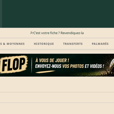
C'est votre fiche ? Revendiquez-la
TS & MOYENNES
HISTORIQUE
TRANSFERTS
PALMARÈS
r (disponibilité, agent, vidéo highlight, CV) en créant gratuitement votre compte Clu