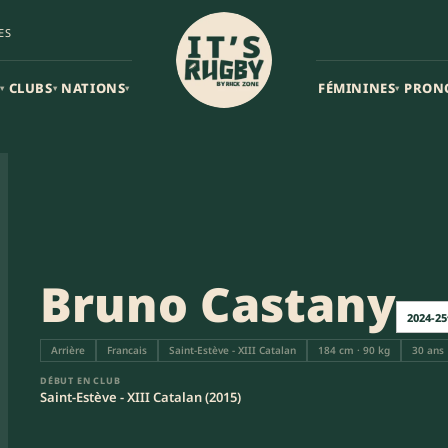
ES
CLUBS
NATIONS
FÉMININES
PRON
▾
▾
▾
▾
Bruno Castany
2024-25
Arrière
Francais
Saint-Estève - XIII Catalan
184 cm · 90 kg
30 ans
DÉBUT EN CLUB
Saint-Estève - XIII Catalan (2015)