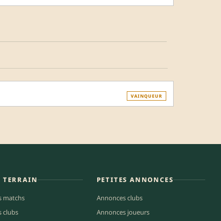
VAINQUEUR
E TERRAIN
PETITES ANNONCES
s matchs
Annonces clubs
s clubs
Annonces joueurs