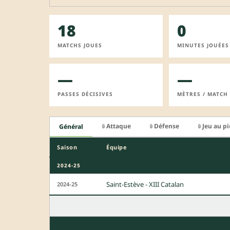
18
0
MATCHS JOUES
MINUTES JOUÉES
—
—
PASSES DÉCISIVES
MÈTRES / MATCH
Attaque
Défense
Jeu au p
Général
🔒
🔒
🔒
Saison
Équipe
2024-25
Saint-Estève - XIII Catalan
2024-25