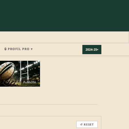
🔒 PROFIL PRO ▾
2024-25
▾
×
Publicité
REJOINDRE LA COMMUNAUTÉ
b.
↺ RESET