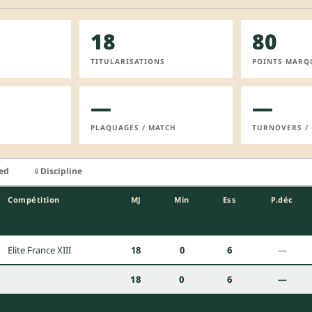
18
80
TITULARISATIONS
POINTS MARQ
—
—
PLAQUAGES / MATCH
TURNOVERS /
ied
Discipline
🔒
Compétition
MJ
Min
Ess
P.déc
Elite France XIII
18
0
6
—
18
0
6
—