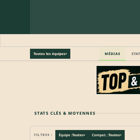
MÉDIAS
STA
Toutes les équipes
▾
🔒 PROFIL PRO
Profil pro · Réservé aux clubs
🔒
Accédez aux informations professionnelles du joueu
STATS CLÉS & MOYENNES
FILTRES :
Équipe :
Toutes
Compet. :
Toutes
▾
▾