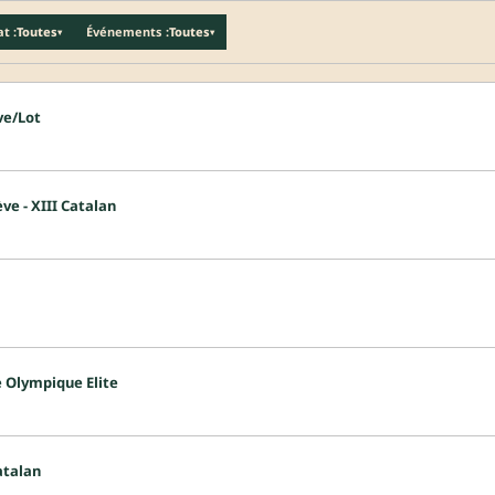
t :
Toutes
Événements :
Toutes
▾
▾
uve/Lot
ève - XIII Catalan
e Olympique Elite
Catalan