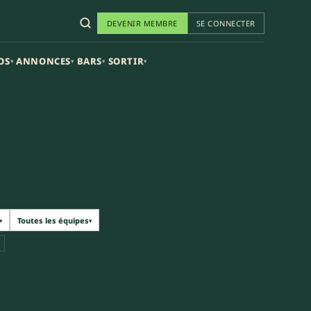
DEVENIR MEMBRE
SE CONNECTER
OS
ANNONCES
BARS
SORTIR
▾
▾
▾
▾
Toutes les équipes
▾
▾