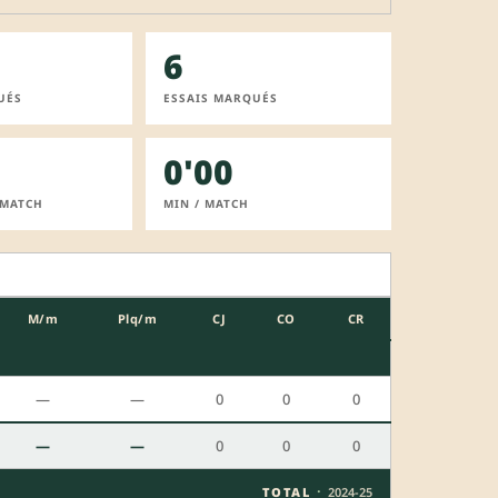
6
UÉS
ESSAIS MARQUÉS
0'00
 MATCH
MIN / MATCH
M/m
Plq/m
CJ
CO
CR
—
—
0
0
0
—
—
0
0
0
·
TOTAL
2024-25