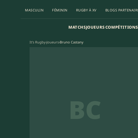
MASCULIN
FÉMININ
RUGBY À XV
BLOGS PARTENAIR
MATCHS
JOUEURS
COMPÉTITIONS
It's Rugby
›
Joueurs
›
Bruno Castany
BC