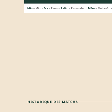
Min
= Min. ·
Ess
= Essais ·
P.déc
= Passes déc. ·
M/m
= Mètres/ma
HISTORIQUE DES MATCHS