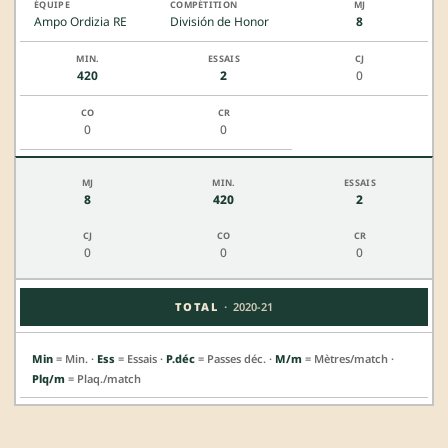
Ampo Ordizia RE
División de Honor
8
420
2
0
0
0
8
420
2
0
0
0
·
TOTAL
2020-21
Min
= Min. ·
Ess
= Essais ·
P.déc
= Passes déc. ·
M/m
= Mètres/match ·
Plq/m
= Plaq./match