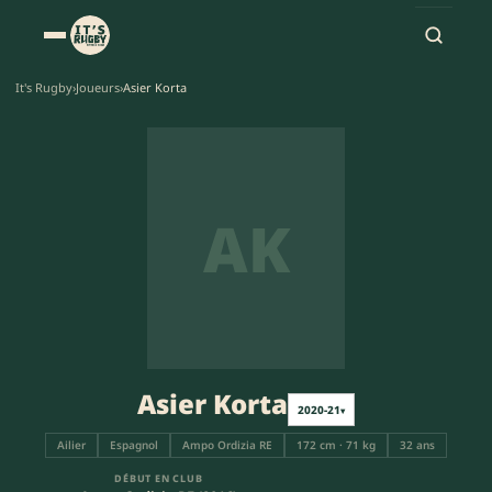
It's Rugby
›
Joueurs
›
Asier Korta
AK
Asier Korta
2020-21
▾
Ailier
Espagnol
Ampo Ordizia RE
172 cm · 71 kg
32 ans
DÉBUT EN CLUB