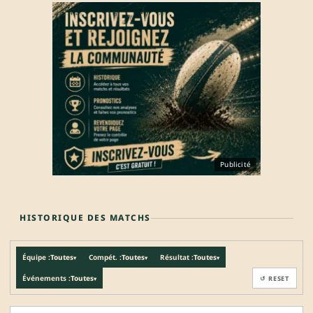
Publicité
HISTORIQUE DES MATCHS
Équipe :
Toutes
Compét. :
Toutes
Résultat :
Toutes
▾
▾
▾
Événements :
Toutes
↺ RESET
▾