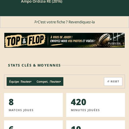
Ampo Ordizia RE (2016)
C'est votre fiche ? Revendiquez-la
Publicité
STATS CLÉS & MOYENNES
Équipe :
Toutes
Compet. :
Toutes
↺ RESET
▾
▾
8
420
MATCHS JOUES
MINUTES JOUÉES