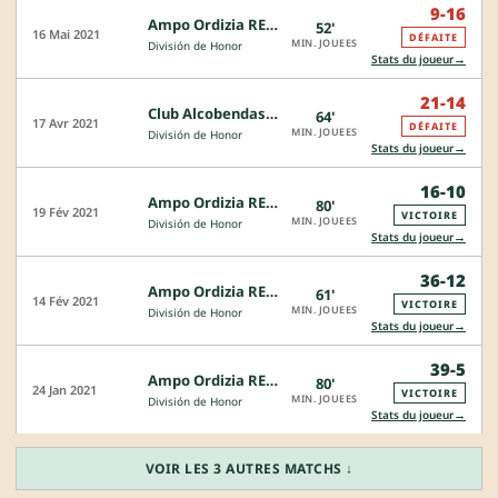
9-16
Ampo Ordizia RE - FC Barcelona
52'
16 Mai 2021
DÉFAITE
MIN. JOUEES
División de Honor
→
Stats du joueur
21-14
Club Alcobendas Rugby - Ampo Ordizia RE
64'
17 Avr 2021
DÉFAITE
MIN. JOUEES
División de Honor
→
Stats du joueur
16-10
Ampo Ordizia RE - Club Alcobendas Rugby
80'
19 Fév 2021
VICTOIRE
MIN. JOUEES
División de Honor
→
Stats du joueur
36-12
Ampo Ordizia RE - Les Abelles R.C.
61'
14 Fév 2021
VICTOIRE
MIN. JOUEES
División de Honor
→
Stats du joueur
39-5
Ampo Ordizia RE - FC Barcelona
80'
24 Jan 2021
VICTOIRE
MIN. JOUEES
División de Honor
→
Stats du joueur
VOIR LES 3 AUTRES MATCHS ↓