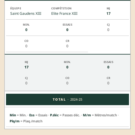
Saint Gaudens XIII
Elite France XIII
17
0
0
0
0
0
17
0
0
0
0
0
·
TOTAL
2024-25
Min
= Min. ·
Ess
= Essais ·
P.déc
= Passes déc. ·
M/m
= Mètres/match ·
Plq/m
= Plaq./match