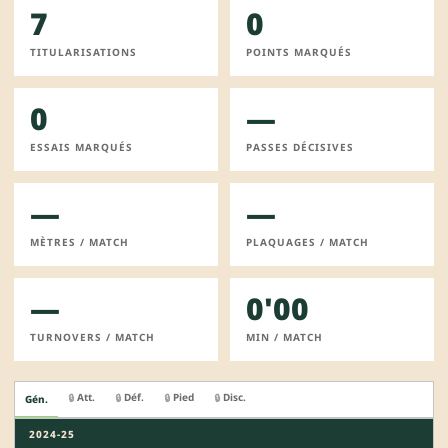
7
0
TITULARISATIONS
POINTS MARQUÉS
0
—
ESSAIS MARQUÉS
PASSES DÉCISIVES
—
—
MÈTRES / MATCH
PLAQUAGES / MATCH
—
0'00
TURNOVERS / MATCH
MIN / MATCH
Att.
Déf.
Pied
Disc.
🔒
🔒
🔒
🔒
Gén.
2024-25