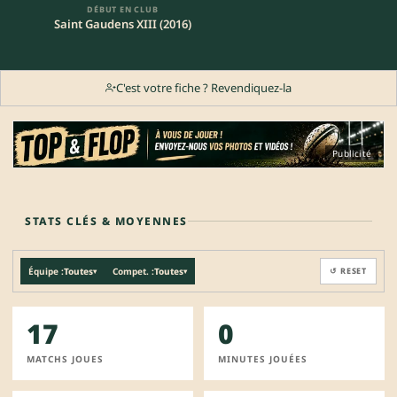
DÉBUT EN CLUB
Saint Gaudens XIII (2016)
C'est votre fiche ? Revendiquez-la
Publicité
STATS CLÉS & MOYENNES
Équipe :
Toutes
Compet. :
Toutes
↺ RESET
▾
▾
17
0
MATCHS JOUES
MINUTES JOUÉES