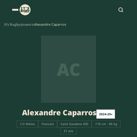
It's Rugby
›
Joueurs
›
Alexandre Caparros
AC
Alexandre Caparros
2024-25
▾
1/2 Melee
Francais
Saint Gaudens XIII
178 cm · 88 kg
31 ans