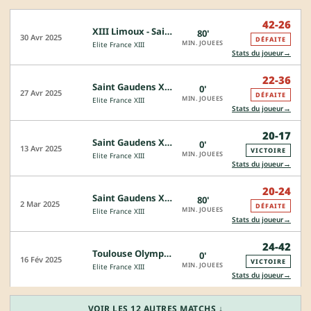
42-26
XIII Limoux - Saint Gaudens XIII
80'
30 Avr 2025
DÉFAITE
MIN. JOUEES
Elite France XIII
→
Stats du joueur
22-36
Saint Gaudens XIII - Albi XIII
0'
27 Avr 2025
DÉFAITE
MIN. JOUEES
Elite France XIII
→
Stats du joueur
20-17
Saint Gaudens XIII - Lézignan
0'
13 Avr 2025
VICTOIRE
MIN. JOUEES
Elite France XIII
→
Stats du joueur
20-24
Saint Gaudens XIII - Carcassonne XIII
80'
2 Mar 2025
DÉFAITE
MIN. JOUEES
Elite France XIII
→
Stats du joueur
24-42
Toulouse Olympique Elite - Saint Gaudens XIII
0'
16 Fév 2025
VICTOIRE
MIN. JOUEES
Elite France XIII
→
Stats du joueur
VOIR LES 12 AUTRES MATCHS ↓