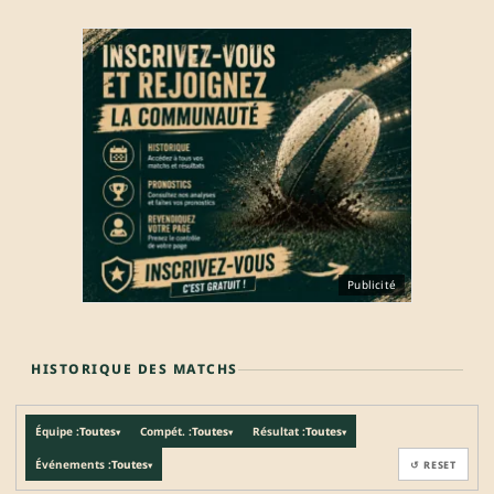
Publicité
HISTORIQUE DES MATCHS
Équipe :
Toutes
Compét. :
Toutes
Résultat :
Toutes
▾
▾
▾
Événements :
Toutes
↺ RESET
▾