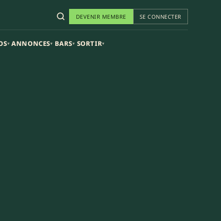
DEVENIR MEMBRE
SE CONNECTER
OS
ANNONCES
BARS
SORTIR
▾
▾
▾
▾