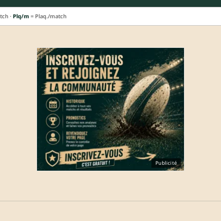
tch ·
Plq/m
= Plaq./match
Publicité