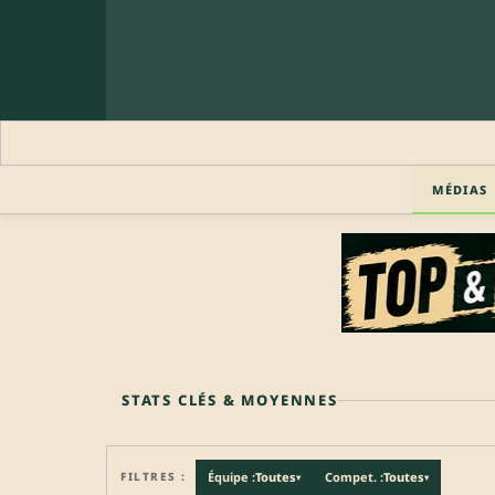
MÉDIAS
🔒 PROFIL PRO
Profil pro · Réservé aux clubs
🔒
Accédez aux informations professionnelles du joueu
STATS CLÉS & MOYENNES
FILTRES :
Équipe :
Toutes
Compet. :
Toutes
▾
▾