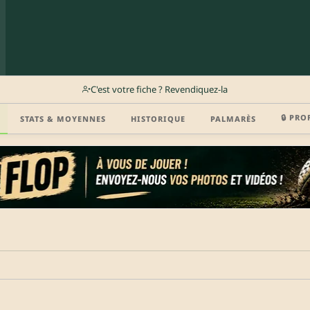
C'est votre fiche ? Revendiquez-la
🔒 PRO
STATS & MOYENNES
HISTORIQUE
PALMARÈS
r (disponibilité, agent, vidéo highlight, CV) en créant gratuitement votre compte Clu