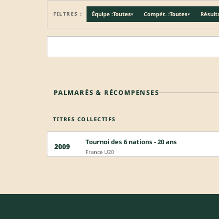
FILTRES :
Équipe :
Toutes
Compét. :
Toutes
Résulta
▾
▾
PALMARÈS & RÉCOMPENSES
TITRES COLLECTIFS
Tournoi des 6 nations - 20 ans
2009
France U20