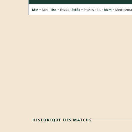
Min
= Min. ·
Ess
= Essais ·
P.déc
= Passes déc. ·
M/m
= Mètres/ma
HISTORIQUE DES MATCHS