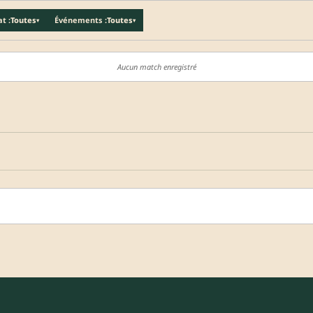
t :
Toutes
Événements :
Toutes
▾
▾
Aucun match enregistré