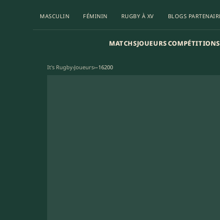
MASCULIN
FÉMININ
RUGBY À XV
BLOGS PARTENAIR
MATCHS
JOUEURS
COMPÉTITIONS
It's Rugby
›
Joueurs
›
–16200