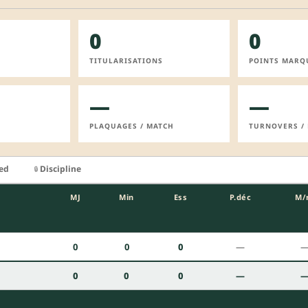
0
0
TITULARISATIONS
POINTS MARQ
—
—
PLAQUAGES / MATCH
TURNOVERS /
ied
Discipline
🔒
MJ
Min
Ess
P.déc
M/
0
0
0
—
0
0
0
—