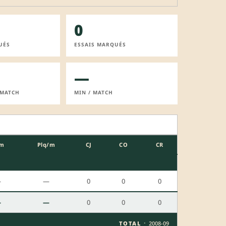
0
UÉS
ESSAIS MARQUÉS
—
 MATCH
MIN / MATCH
m
Plq/m
CJ
CO
CR
—
—
0
0
0
—
—
0
0
0
·
TOTAL
2008-09