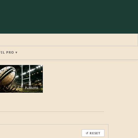
FIL PRO ▾
×
Publicité
REJOINDRE LA COMMUNAUTÉ
b.
↺ RESET