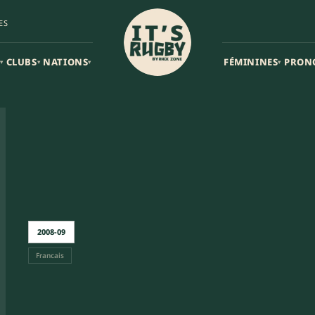
ES
CLUBS
NATIONS
FÉMININES
PRON
▾
▾
▾
▾
2008-09
Francais