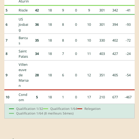
Aturin
5
Riscle
42
18
9
0
9
301
342
-41
US
6
Josbai
36
18
8
0
10
301
394
-93
g
Barcu
7
35
18
8
0
10
330
402
-72
s
Saint
8
34
18
7
0
11
403
427
-24
Palais
Villen
euve
9
de
28
18
6
0
12
351
405
-54
Marsa
n
Cond
10
5
18
1
0
17
210
677
-467
om
Qualification 1/32
Qualification 1/64
Relegation
Qualification 1/64 (8 meilleurs 5èmes)