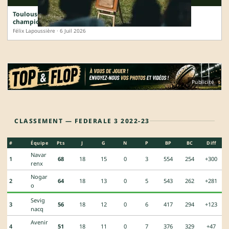
Toulouse, Vannes, Bastia : la carte de France complète des
champions 2025-2026
Félix Lapoussière · 6 Juil 2026
Publicité
CLASSEMENT — FEDERALE 3 2022-23
#
Équipe
Pts
J
G
N
P
BP
BC
Diff
Navar
1
68
18
15
0
3
554
254
+300
renx
Nogar
2
64
18
13
0
5
543
262
+281
o
Sevig
3
56
18
12
0
6
417
294
+123
nacq
Avenir
4
51
18
11
0
7
376
329
+47