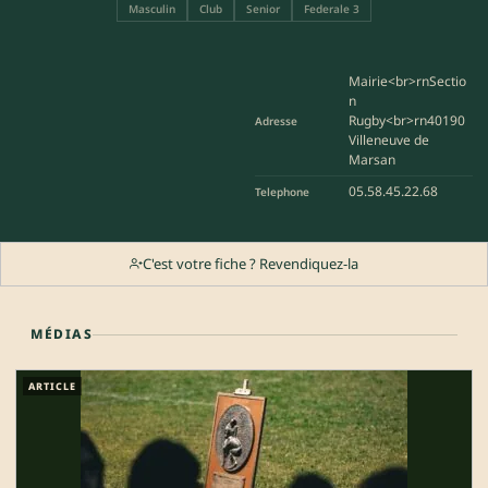
Masculin
Club
Senior
Federale 3
Mairie<br>rnSectio
n
Rugby<br>rn40190
Adresse
Villeneuve de
Marsan
05.58.45.22.68
Telephone
C'est votre fiche ? Revendiquez-la
MÉDIAS
ARTICLE