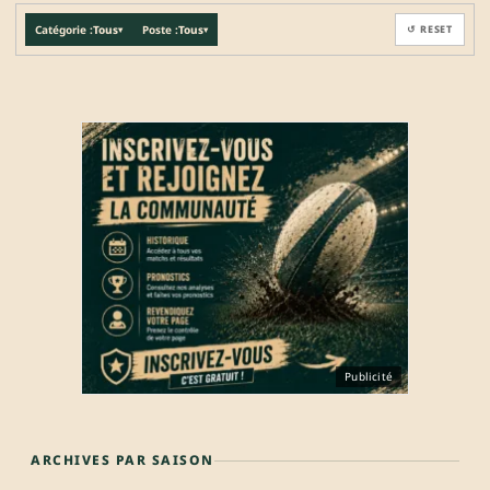
Catégorie :
Tous
Poste :
Tous
↺ RESET
▾
▾
Publicité
ARCHIVES PAR SAISON