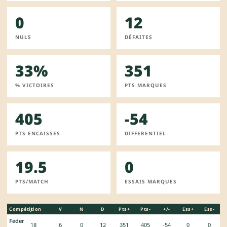
0
12
NULS
DÉFAITES
33%
351
% VICTOIRES
PTS MARQUES
405
-54
PTS ENCAISSES
DIFFERENTIEL
19.5
0
PTS/MATCH
ESSAIS MARQUES
Compétition
J
V
N
D
Pts+
Pts-
+/-
Ess+
Ess-
Feder
18
6
0
12
351
405
-54
0
0