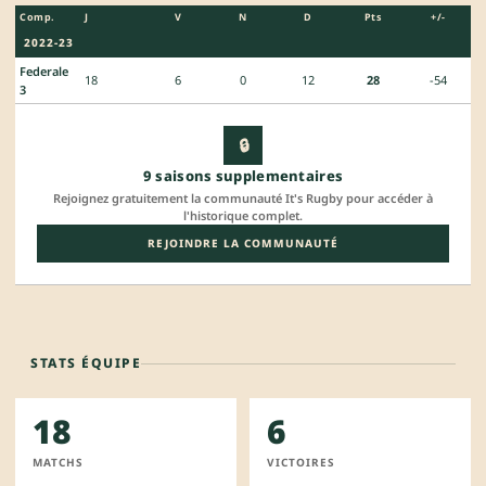
Comp.
J
V
N
D
Pts
+/-
2022-23
Federale
18
6
0
12
28
-54
3
🔒
9 saisons supplementaires
Rejoignez gratuitement la communauté It's Rugby pour accéder à
l'historique complet.
REJOINDRE LA COMMUNAUTÉ
STATS ÉQUIPE
18
6
MATCHS
VICTOIRES