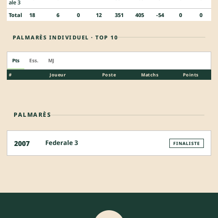
ale 3
Total
18
6
0
12
351
405
-54
0
0
PALMARÈS INDIVIDUEL · TOP 10
Pts
Ess.
MJ
#
Joueur
Poste
Matchs
Points
PALMARÈS
Federale 3
2007
FINALISTE