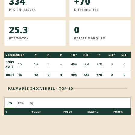
334
+70
PTS ENCAISSES
DIFFERENTIEL
25.3
0
PTS/MATCH
ESSAIS MARQUES
Compétition
J
V
N
D
Pts+
Pts-
+/-
Ess+
Ess-
Feder
16
10
0
6
404
334
+70
0
0
ale 3
Total
16
10
0
6
404
334
+70
0
0
PALMARÈS INDIVIDUEL · TOP 10
Pts
Ess.
MJ
#
Joueur
Poste
Matchs
Points