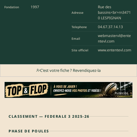
1997
Rue des
Fondation
bassins<br>rn3471
Adresse
0 LESPIGNAN
04.67.37.14.13
Telephone
webmastervl@ente
Email
ntevl.com
www.ententevl.com
Site officiel
C'est votre fiche ? Revendiquez-la
Publicité
CLASSEMENT — FEDERALE 3 2025-26
PHASE DE POULES