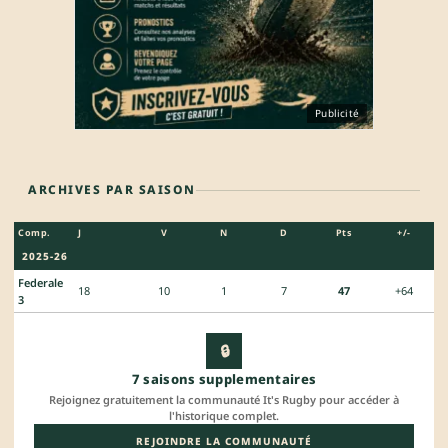
Publicité
ARCHIVES PAR SAISON
Comp.
J
V
N
D
Pts
+/-
2025-26
Federale
18
10
1
7
47
+64
3
🔒
7 saisons supplementaires
Rejoignez gratuitement la communauté It's Rugby pour accéder à
l'historique complet.
REJOINDRE LA COMMUNAUTÉ