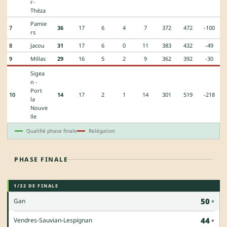
r-
Théza
Pamie
7
36
17
6
4
7
372
472
-100
rs
8
Jacou
31
17
6
0
11
383
432
-49
9
Millas
29
16
5
2
9
362
392
-30
Sigea
n -
Port
10
14
17
2
1
14
301
519
-218
la
Nouve
lle
Qualifié phase finale
Relégation
PHASE FINALE
1/32 DE FINALE
50
Gan
44
Vendres-Sauvian-Lespignan