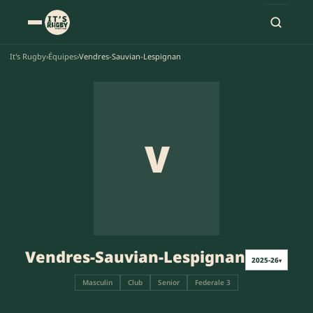
It's Rugby
›
Équipes
›
Vendres-Sauvian-Lespignan
V
Vendres-Sauvian-Lespignan
2025-26
▾
Masculin
Club
Senior
Federale 3