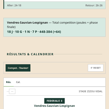
Aller: 24-18
Retour: 26-26
Vendres-Sauvian-Lespignan
— Total competition (poules + phase
finale)
18 J · 10 G · 1 N · 7 P · 448-384 (+64)
RÉSULTATS & CALENDRIER
Compet. :
Toutes
↺ RESET
▾
Rés.
Cal.
—
—
STADE ZIZOU VIDAL
FEDERALE 3
Vendres-Sauvian-Lespignan