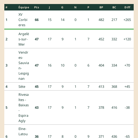
#
Équipe
Pts
J
G
N
P
BP
BC
Diff
XV
1
Corbi
66
15
14
0
1
482
217
+265
eres
Argelè
2
s-sur-
47
17
9
1
7
452
332
+120
Mer
Vendr
es-
Sauvia
3
47
16
10
0
6
404
334
+70
n-
Lespig
nan
4
Sète
45
17
9
1
7
413
368
+45
Rivesa
ltes -
Baixas
5
43
17
9
1
7
378
416
-38
-
Espira
Agly
Elne-
Latou
6
36
17
8
0
9
371
436
-65