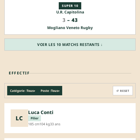
SUPER 10
U.R. Capitolina
3
–
43
Mogliano Veneto Rugby
VOIR LES 10 MATCHS RESTANTS ↓
EFFECTIF
Catégorie :
Tous
Poste :
Tous
↺ RESET
▾
▾
Luca Conti
LC
Pilier
185 cm
104 kg
33 ans