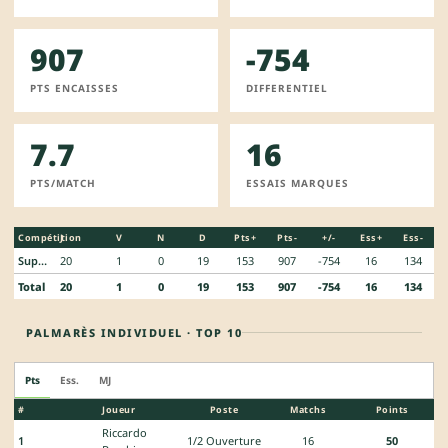
907
-754
PTS ENCAISSES
DIFFERENTIEL
7.7
16
PTS/MATCH
ESSAIS MARQUES
Compétition
J
V
N
D
Pts+
Pts-
+/-
Ess+
Ess-
Super 10
20
1
0
19
153
907
-754
16
134
Total
20
1
0
19
153
907
-754
16
134
PALMARÈS INDIVIDUEL · TOP 10
Pts
Ess.
MJ
#
Joueur
Poste
Matchs
Points
Riccardo
1
1/2 Ouverture
16
50