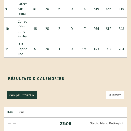
Lafert
9
San
31
20
6
0
14
345
455
-110
Dona
Conad
Valor
10
16
20
3
0
17
264
612
-348
ugby
Emilia
U.R.
11
Capito
5
20
1
0
19
153
907
-754
lina
RÉSULTATS & CALENDRIER
Compet. :
Toutes
↺ RESET
▾
Rés.
Cal.
22:00
—
—
Stadio Mario Battaglini