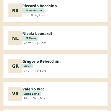
Riccardo Bocchino
RB
1/2 Ouverture
181 cm
83 kg
38 ans
Nicola Leonardi
NL
1/2 Melee
172 cm
75 kg
46 ans
Gregorio Rebecchini
GR
Ailier
177 cm
74 kg
41 ans
Valerio Ricci
VR
2eme Ligne
194 cm
100 kg
34 ans