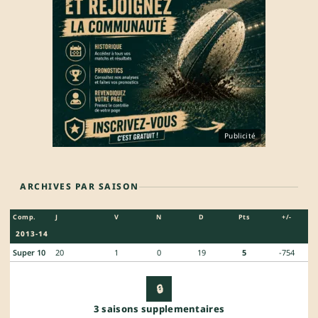
Publicité
ARCHIVES PAR SAISON
Comp.
J
V
N
D
Pts
+/-
2013-14
Super 10
20
1
0
19
5
-754
🔒
3 saisons supplementaires