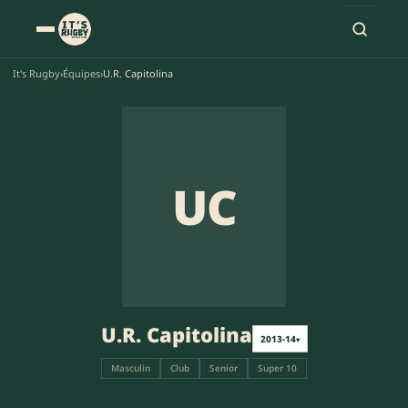
It's Rugby
›
Équipes
›
U.R. Capitolina
UC
U.R. Capitolina
2013-14
▾
Masculin
Club
Senior
Super 10