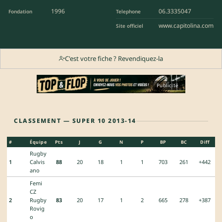
1996
06.3335047
Fondation
Telephone
www.capitolina.com
Site officiel
C'est votre fiche ? Revendiquez-la
Publicité
CLASSEMENT — SUPER 10 2013-14
#
Équipe
Pts
J
G
N
P
BP
BC
Diff
Rugby
1
Calvis
88
20
18
1
1
703
261
+442
ano
Femi
CZ
2
Rugby
83
20
17
1
2
665
278
+387
Rovig
o