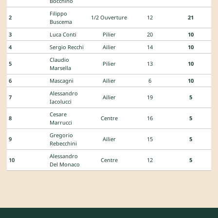
Bocchino
Filippo
2
1/2 Ouverture
12
21
Buscema
3
Luca Conti
Pilier
20
10
4
Sergio Recchi
Ailier
14
10
Claudio
5
Pilier
13
10
Marsella
6
Mascagni
Ailier
6
10
Alessandro
7
Ailier
19
5
Iacolucci
Cesare
8
Centre
16
5
Marrucci
Gregorio
9
Ailier
15
5
Rebecchini
Alessandro
10
Centre
12
5
Del Monaco