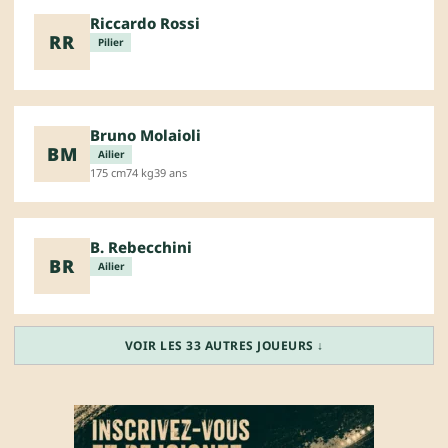
Riccardo Rossi
RR
Pilier
Bruno Molaioli
BM
Ailier
175 cm
74 kg
39 ans
B. Rebecchini
BR
Ailier
VOIR LES 33 AUTRES JOUEURS ↓