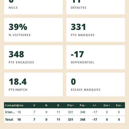
NULS
DÉFAITES
39%
331
% VICTOIRES
PTS MARQUES
348
-17
PTS ENCAISSES
DIFFERENTIEL
18.4
0
PTS/MATCH
ESSAIS MARQUES
Compétition
J
V
N
D
Pts+
Pts-
+/-
Ess+
Ess-
Irlande D1
18
7
0
11
331
348
-17
0
0
Total
18
7
0
11
331
348
-17
0
0