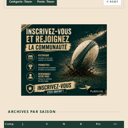
Catégorie :
Tous
Poste :
Tous
↺ RESET
▾
▾
Publicité
ARCHIVES PAR SAISON
Comp.
J
V
N
D
Pts
+/-