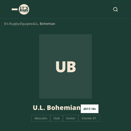
It's Rugby
›
Équipes
›
U.L. Bohemian
UB
U.L. Bohemian
2017-18
▾
Masculin
Club
Senior
Irlande D1