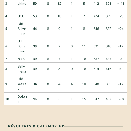
3
ahinc
59
18
12
1
5
412
301
+111
h
4
UCC
53
18
10
1
7
424
399
+25
Old
5
Belve
44
18
9
1
8
346
322
+24
dere
U.L.
6
Bohe
39
18
7
0
11
331
348
-17
mian
7
Naas
39
18
7
1
10
387
427
-40
Bally
8
39
18
8
0
10
314
415
-101
mena
Old
9
Wesle
34
18
4
4
10
348
365
-17
y
Dolph
10
15
18
2
1
15
247
467
-220
in
RÉSULTATS & CALENDRIER