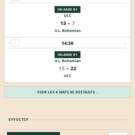
IRLANDE D1
UCC
13
–
7
U.L. Bohemian
14:30
—
—
—
IRLANDE D1
U.L. Bohemian
15
–
22
UCC
VOIR LES 8 MATCHS RESTANTS ↓
EFFECTIF