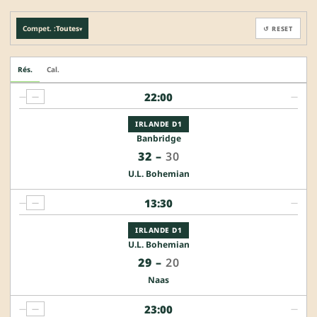
Compet. :
Toutes
↺ RESET
▾
Rés.
Cal.
22:00
—
—
—
IRLANDE D1
Banbridge
32
–
30
U.L. Bohemian
13:30
—
—
—
IRLANDE D1
U.L. Bohemian
29
–
20
Naas
23:00
—
—
—