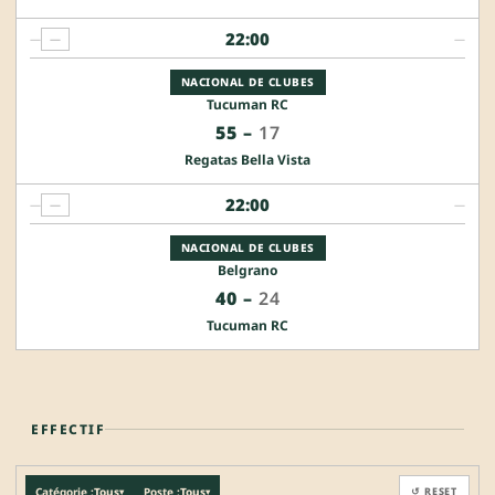
22:00
—
—
—
NACIONAL DE CLUBES
Tucuman RC
55
–
17
Regatas Bella Vista
22:00
—
—
—
NACIONAL DE CLUBES
Belgrano
40
–
24
Tucuman RC
EFFECTIF
Catégorie :
Tous
Poste :
Tous
↺ RESET
▾
▾