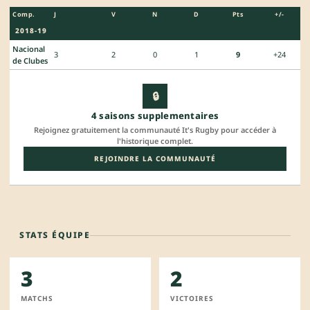
Comp.
J
V
N
D
Pts
+/-
2018-19
Nacional
3
2
0
1
9
+24
de Clubes
🔒
4 saisons supplementaires
Rejoignez gratuitement la communauté It's Rugby pour accéder à
l'historique complet.
REJOINDRE LA COMMUNAUTÉ
STATS ÉQUIPE
3
2
MATCHS
VICTOIRES