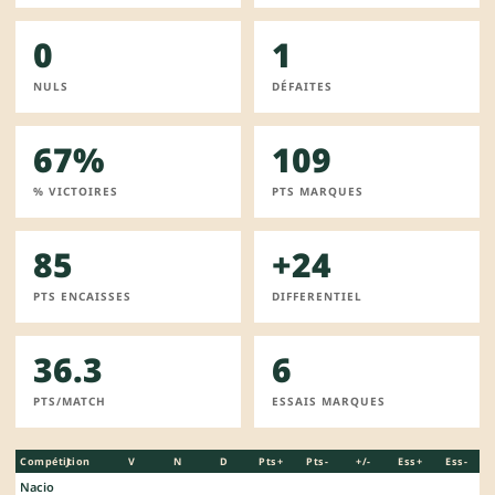
0
1
NULS
DÉFAITES
67%
109
% VICTOIRES
PTS MARQUES
85
+24
PTS ENCAISSES
DIFFERENTIEL
36.3
6
PTS/MATCH
ESSAIS MARQUES
Compétition
J
V
N
D
Pts+
Pts-
+/-
Ess+
Ess-
Nacio