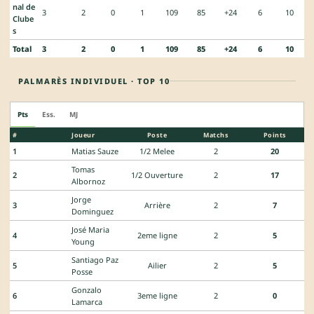
nal de
3
2
0
1
109
85
+24
6
10
Clube
s
Total
3
2
0
1
109
85
+24
6
10
PALMARÈS INDIVIDUEL · TOP 10
Pts
Ess.
MJ
#
Joueur
Poste
Matchs
Points
1
Matias Sauze
1/2 Melee
2
20
Tomas
2
1/2 Ouverture
2
17
Albornoz
Jorge
3
Arrière
2
7
Dominguez
José Maria
4
2eme ligne
2
5
Young
Santiago Paz
5
Ailier
2
5
Posse
Gonzalo
6
3eme ligne
2
0
Lamarca