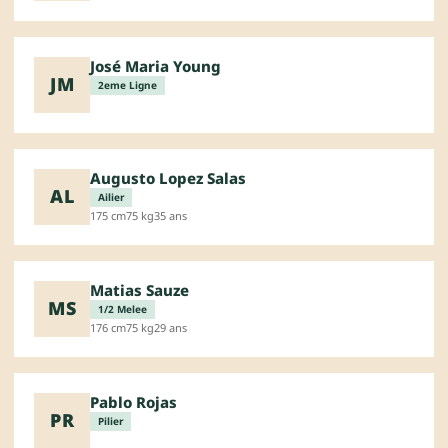
José Maria Young
JM
2eme Ligne
Augusto Lopez Salas
AL
Ailier
175 cm
75 kg
35 ans
Matias Sauze
MS
1/2 Melee
176 cm
75 kg
29 ans
Pablo Rojas
PR
Pilier