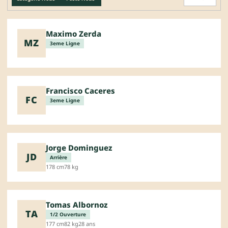
Maximo Zerda
MZ
3eme Ligne
Francisco Caceres
FC
3eme Ligne
Jorge Dominguez
JD
Arrière
178 cm
78 kg
Tomas Albornoz
TA
1/2 Ouverture
177 cm
82 kg
28 ans