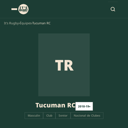
It's Rugby
›
Équipes
›
Tucuman RC
TR
Tucuman RC
2018-19
▾
Masculin
Club
Senior
Nacional de Clubes