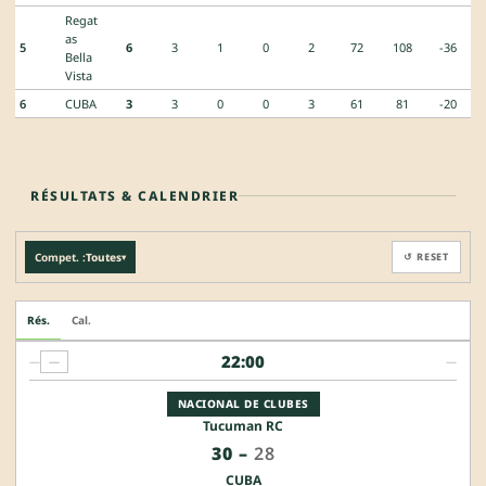
Regat
as
5
6
3
1
0
2
72
108
-36
Bella
Vista
6
CUBA
3
3
0
0
3
61
81
-20
RÉSULTATS & CALENDRIER
Compet. :
Toutes
↺ RESET
▾
Rés.
Cal.
22:00
—
—
—
NACIONAL DE CLUBES
Tucuman RC
30
–
28
CUBA