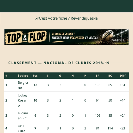
C'est votre fiche ? Revendiquez-la
Publicité
CLASSEMENT — NACIONAL DE CLUBES 2018-19
#
Équipe
Pts
J
G
N
P
BP
BC
Diff
Belgra
1
12
3
2
1
0
116
65
+51
no
Jockey
2
Rosari
10
3
2
1
0
64
50
+14
o
Tucum
3
9
3
2
0
1
109
85
+24
an RC
Uru
4
7
3
1
0
2
81
114
-33
Cure