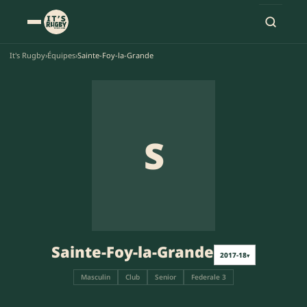
It's Rugby
›
Équipes
›
Sainte-Foy-la-Grande
S
Sainte-Foy-la-Grande
2017-18
▾
Masculin
Club
Senior
Federale 3