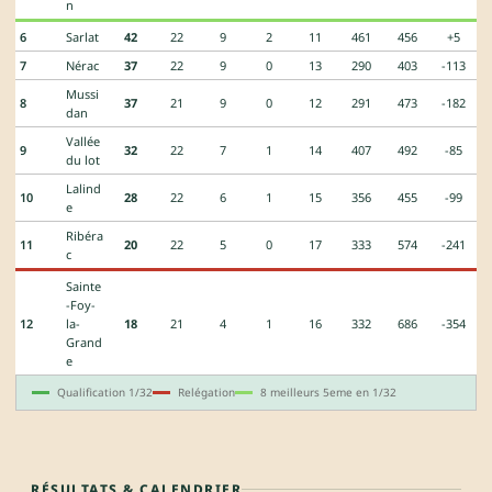
n
6
Sarlat
42
22
9
2
11
461
456
+5
7
Nérac
37
22
9
0
13
290
403
-113
Mussi
8
37
21
9
0
12
291
473
-182
dan
Vallée
9
32
22
7
1
14
407
492
-85
du lot
Lalind
10
28
22
6
1
15
356
455
-99
e
Ribéra
11
20
22
5
0
17
333
574
-241
c
Sainte
-Foy-
12
la-
18
21
4
1
16
332
686
-354
Grand
e
Qualification 1/32
Relégation
8 meilleurs 5eme en 1/32
RÉSULTATS & CALENDRIER