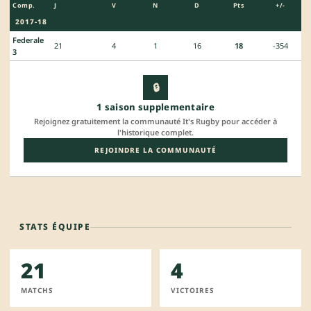
Comp.
J
V
N
D
Pts
+/-
2017-18
Federale
21
4
1
16
18
-354
3
🔒
1 saison supplementaire
Rejoignez gratuitement la communauté It's Rugby pour accéder à
l'historique complet.
REJOINDRE LA COMMUNAUTÉ
STATS ÉQUIPE
21
4
MATCHS
VICTOIRES