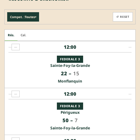
Compet. :
Toutes
↺ RESET
▾
Rés.
Cal.
12:00
—
—
—
FEDERALE 3
Sainte-Foy-la-Grande
22
–
15
Monflanquin
12:00
—
—
—
FEDERALE 3
Périgueux
50
–
7
Sainte-Foy-la-Grande