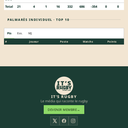
Total
21
4
1
16
332
686
-354
0
0
PALMARÈS INDIVIDUEL · TOP 10
Pts
Ess.
MJ
#
Joueur
Poste
Matchs
Points
IT’S RUGBY
Le média qui raconte le rugby
DEVENIR MEMBRE
→
X
Facebook
Instagram