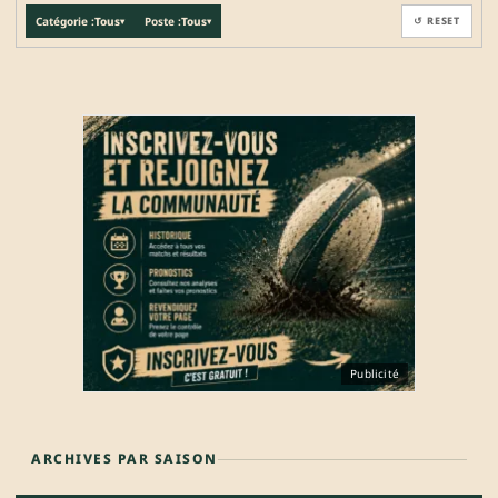
Catégorie :
Tous
Poste :
Tous
↺ RESET
▾
▾
Publicité
ARCHIVES PAR SAISON