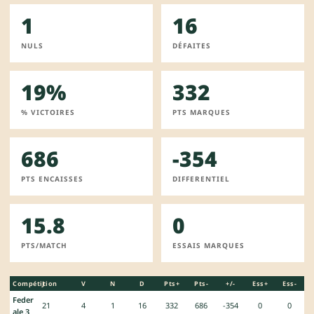
1
16
NULS
DÉFAITES
19%
332
% VICTOIRES
PTS MARQUES
686
-354
PTS ENCAISSES
DIFFERENTIEL
15.8
0
PTS/MATCH
ESSAIS MARQUES
Compétition
J
V
N
D
Pts+
Pts-
+/-
Ess+
Ess-
Feder
21
4
1
16
332
686
-354
0
0
ale 3