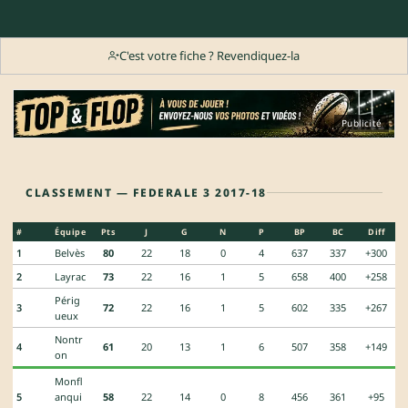
C'est votre fiche ? Revendiquez-la
Publicité
CLASSEMENT — FEDERALE 3 2017-18
#
Équipe
Pts
J
G
N
P
BP
BC
Diff
1
Belvès
80
22
18
0
4
637
337
+300
2
Layrac
73
22
16
1
5
658
400
+258
Périg
3
72
22
16
1
5
602
335
+267
ueux
Nontr
4
61
20
13
1
6
507
358
+149
on
Monfl
5
anqui
58
22
14
0
8
456
361
+95