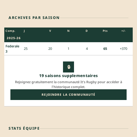
ARCHIVES PAR SAISON
Comp.
J
V
N
D
Pts
+/-
2025-26
Federale
25
20
1
4
65
+370
3
🔒
19 saisons supplementaires
Rejoignez gratuitement la communauté It's Rugby pour accéder à
l'historique complet.
REJOINDRE LA COMMUNAUTÉ
STATS ÉQUIPE