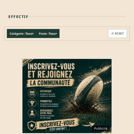
EFFECTIF
Catégorie :
Tous
Poste :
Tous
↺ RESET
▾
▾
Publicité