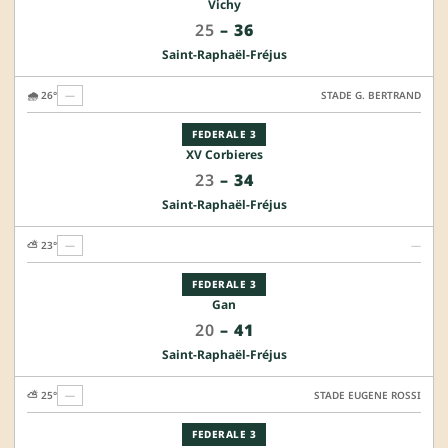
Vichy
25
–
36
Saint-Raphaël-Fréjus
🌧️ 26°
—
STADE G. BERTRAND
FEDERALE 3
XV Corbieres
23
–
34
Saint-Raphaël-Fréjus
⛅ 23°
—
—
FEDERALE 3
Gan
20
–
41
Saint-Raphaël-Fréjus
⛅ 25°
—
STADE EUGENE ROSSI
FEDERALE 3