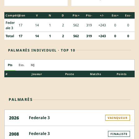
Compétition
J
V
N
D
Pts+
Pts-
+/-
Ess+
Ess-
Feder
17
14
1
2
562
319
+243
0
0
ale 3
Total
17
14
1
2
562
319
+243
0
0
PALMARÈS INDIVIDUEL · TOP 10
Pts
Ess.
MJ
#
Joueur
Poste
Matchs
Points
PALMARÈS
Federale 3
2026
VAINQUEUR
Federale 3
2008
FINALISTE