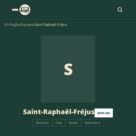
It's Rugby
›
Équipes
›
Saint-Raphaël-Fréjus
S
Saint-Raphaël-Fréjus
2025-26
▾
Masculin
Club
Senior
Federale 3