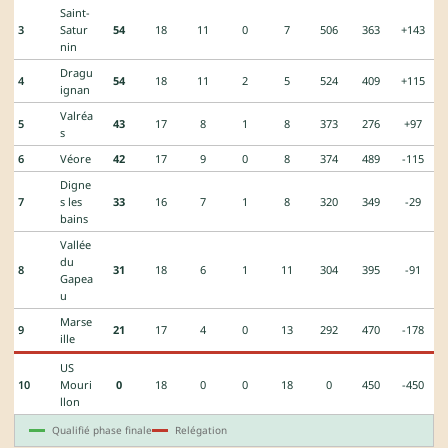
Saint-
3
Satur
54
18
11
0
7
506
363
+143
nin
Dragu
4
54
18
11
2
5
524
409
+115
ignan
Valréa
5
43
17
8
1
8
373
276
+97
s
6
Véore
42
17
9
0
8
374
489
-115
Digne
7
s les
33
16
7
1
8
320
349
-29
bains
Vallée
du
8
31
18
6
1
11
304
395
-91
Gapea
u
Marse
9
21
17
4
0
13
292
470
-178
ille
US
10
Mouri
0
18
0
0
18
0
450
-450
llon
Qualifié phase finale
Relégation