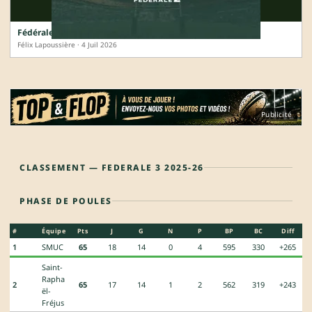
Fédérale 2 : le visage des huit poules 2026-2027
Félix Lapoussière · 4 Juil 2026
Publicité
CLASSEMENT — FEDERALE 3 2025-26
PHASE DE POULES
#
Équipe
Pts
J
G
N
P
BP
BC
Diff
1
SMUC
65
18
14
0
4
595
330
+265
Saint-
Rapha
2
65
17
14
1
2
562
319
+243
ël-
Fréjus