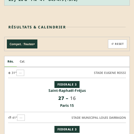
RÉSULTATS & CALENDRIER
Compet. :
Toutes
↺ RESET
▾
Rés.
Cal.
☀️ 31°
—
STADE EUGENE ROSSI
FEDERALE 3
Saint-Raphaël-Fréjus
27
–
16
Paris 15
⛅ 41°
—
STADE MUNICIPAL LOUIS DARRAGON
FEDERALE 3