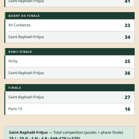
41
Saint-Raphaël-Fréjus
QUART DE FINALE
23
XV Corbieres
34
Saint-Raphaël-Fréjus
DEMI-FINALE
25
Vichy
36
Saint-Raphaël-Fréjus
FINALE
27
Saint-Raphaël-Fréjus
16
Paris 15
Saint-Raphaël-Fréjus
— Total competition (poules + phase finale)
25 J · 20 G · 1 N · 4 P · 849-479 (+370)