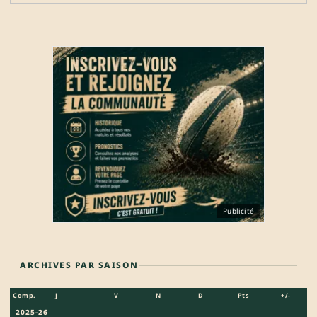
Publicité
ARCHIVES PAR SAISON
Comp.
J
V
N
D
Pts
+/-
2025-26