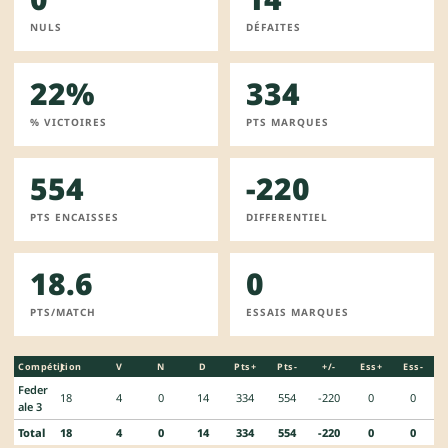
NULS
DÉFAITES
22%
334
% VICTOIRES
PTS MARQUES
554
-220
PTS ENCAISSES
DIFFERENTIEL
18.6
0
PTS/MATCH
ESSAIS MARQUES
Compétition
J
V
N
D
Pts+
Pts-
+/-
Ess+
Ess-
Feder
18
4
0
14
334
554
-220
0
0
ale 3
Total
18
4
0
14
334
554
-220
0
0