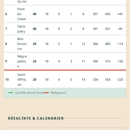
du lot
Pont
6
du
48
18
9
1
8
501
456
+45
Casse
Saint-
7
40
18
8
2
8
391
431
-40
Juéry
Bon
8
Encon
29
18
5
1
12
366
480
-114
tre
Nègre
9
peliss
24
18
4
3
11
390
516
-126
e
Saint-
10
Affriq
20
18
4
0
14
334
554
-220
ue
Qualifié phase finale
Relégation
RÉSULTATS & CALENDRIER