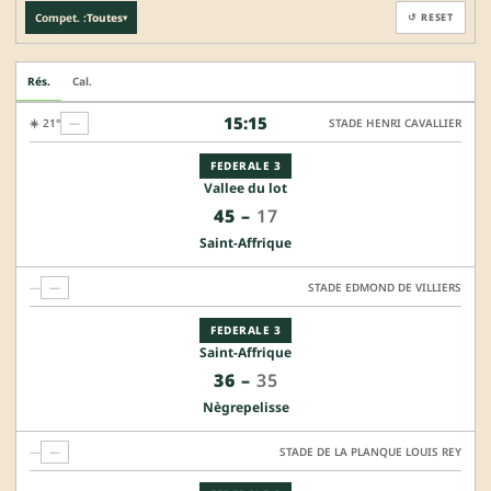
Compet. :
Toutes
↺ RESET
▾
Rés.
Cal.
15:15
☀️ 21°
—
STADE HENRI CAVALLIER
FEDERALE 3
Vallee du lot
45
–
17
Saint-Affrique
—
—
STADE EDMOND DE VILLIERS
FEDERALE 3
Saint-Affrique
36
–
35
Nègrepelisse
—
—
STADE DE LA PLANQUE LOUIS REY