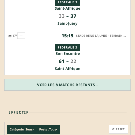
FEDERALE 3
Saint-Affrique
33
–
37
Saint-Juéry
15:15
🌧️ 17°
—
STADE RENE LAJUNIE - TERRAIN HONNEUR
FEDERALE 3
Bon Encontre
61
–
22
Saint-Affrique
VOIR LES 8 MATCHS RESTANTS ↓
EFFECTIF
Catégorie :
Tous
Poste :
Tous
↺ RESET
▾
▾