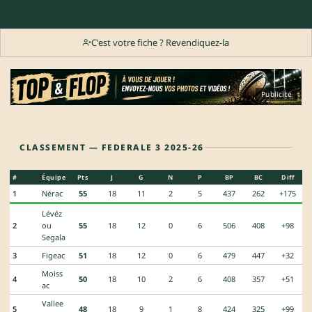
C'est votre fiche ? Revendiquez-la
Publicité
CLASSEMENT — FEDERALE 3 2025-26
#
Équipe
Pts
J
G
N
P
BP
BC
Diff
1
Nérac
55
18
11
2
5
437
262
+175
Lévéz
2
ou
55
18
12
0
6
506
408
+98
Segala
3
Figeac
51
18
12
0
6
479
447
+32
Moiss
4
50
18
10
2
6
408
357
+51
ac
Vallee
5
48
18
9
1
8
424
325
+99