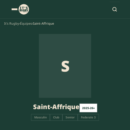
It's Rugby
›
Équipes
›
Saint-Affrique
S
Saint-Affrique
2025-26
▾
Masculin
Club
Senior
Federale 3