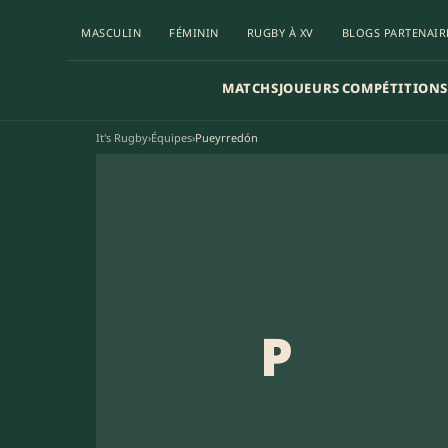
MASCULIN
FÉMININ
RUGBY À XV
BLOGS PARTENAIR
MATCHS
JOUEURS
COMPÉTITIONS
It's Rugby
›
Équipes
›
Pueyrredón
P