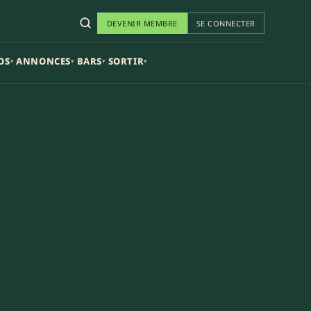
DEVENIR MEMBRE
SE CONNECTER
OS
ANNONCES
BARS
SORTIR
▾
▾
▾
▾