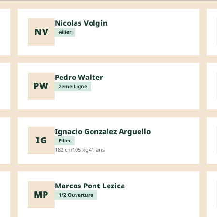
Nicolas Volgin
NV
Ailier
Pedro Walter
PW
2eme Ligne
Ignacio Gonzalez Arguello
IG
Pilier
182 cm
105 kg
41 ans
Marcos Pont Lezica
MP
1/2 Ouverture