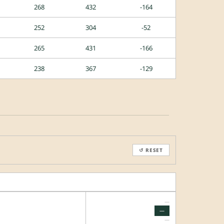
268
432
-164
252
304
-52
265
431
-166
238
367
-129
↺ RESET
—
—
—