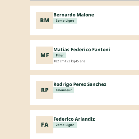
Bernardo Malone
BM
3eme Ligne
Matias Federico Fantoni
MF
Pilier
182 cm
123 kg
45 ans
Rodrigo Perez Sanchez
RP
Talonneur
Federico Arlandiz
FA
2eme Ligne