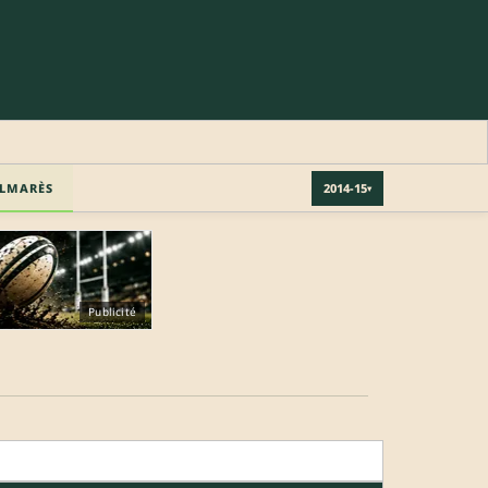
LMARÈS
2014-15
▾
Publicité