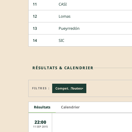
11
CASI
12
Lomas
13
Pueyrredón
14
SIC
RÉSULTATS & CALENDRIER
FILTRES :
Compet. :
Toutes
▾
Résultats
Calendrier
22:00
11 SEP 2015