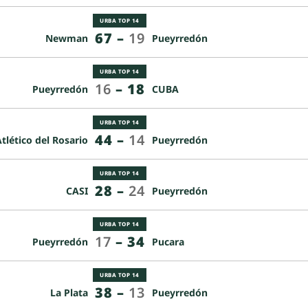
URBA TOP 14
67
–
19
Newman
Pueyrredón
URBA TOP 14
16
–
18
Pueyrredón
CUBA
URBA TOP 14
44
–
14
tlético del Rosario
Pueyrredón
URBA TOP 14
28
–
24
CASI
Pueyrredón
URBA TOP 14
17
–
34
Pueyrredón
Pucara
URBA TOP 14
38
–
13
La Plata
Pueyrredón