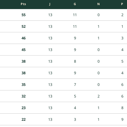
Pts
J
G
N
P
55
13
11
0
2
52
13
11
1
1
46
13
9
1
3
45
13
9
0
4
38
13
8
0
5
38
13
9
0
4
35
13
7
0
6
32
13
5
2
6
23
13
4
1
8
22
13
3
1
9