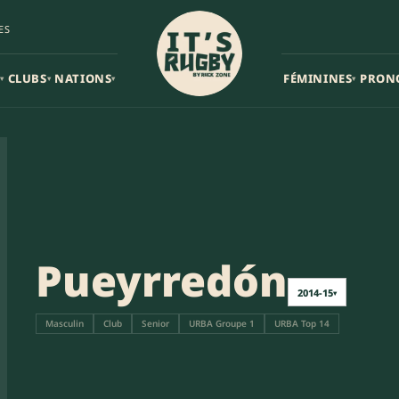
ES
CLUBS
NATIONS
FÉMININES
PRON
▾
▾
▾
▾
Pueyrredón
2014-15
▾
Masculin
Club
Senior
URBA Groupe 1
URBA Top 14