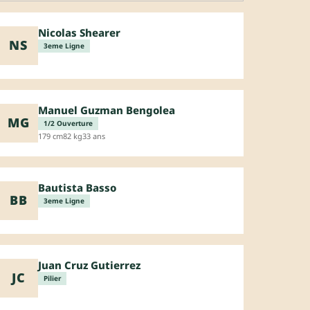
Nicolas Shearer
NS
3eme Ligne
Manuel Guzman Bengolea
MG
1/2 Ouverture
179 cm
82 kg
33 ans
Bautista Basso
BB
3eme Ligne
Juan Cruz Gutierrez
JC
Pilier