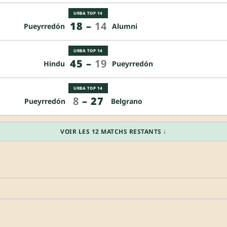
URBA TOP 14
18
–
14
Pueyrredón
Alumni
URBA TOP 14
45
–
19
Hindu
Pueyrredón
URBA TOP 14
8
–
27
Pueyrredón
Belgrano
VOIR LES 12 MATCHS RESTANTS ↓