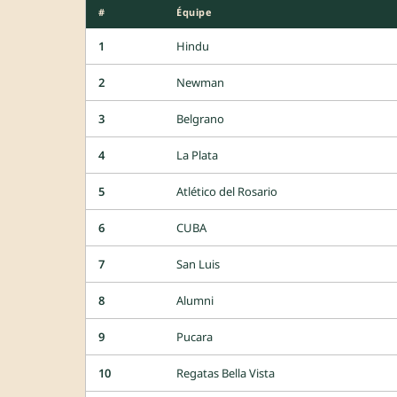
#
Équipe
1
Hindu
2
Newman
3
Belgrano
4
La Plata
5
Atlético del Rosario
6
CUBA
7
San Luis
8
Alumni
9
Pucara
10
Regatas Bella Vista