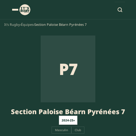
It's Rugby
›
Équipes
›
Section Paloise Béarn Pyrénées 7
P7
Section Paloise Béarn Pyrénées 7
2024-25
▾
Masculin
Club