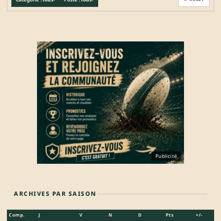
Publicité
ARCHIVES PAR SAISON
Comp.
J
V
N
D
Pts
+/-