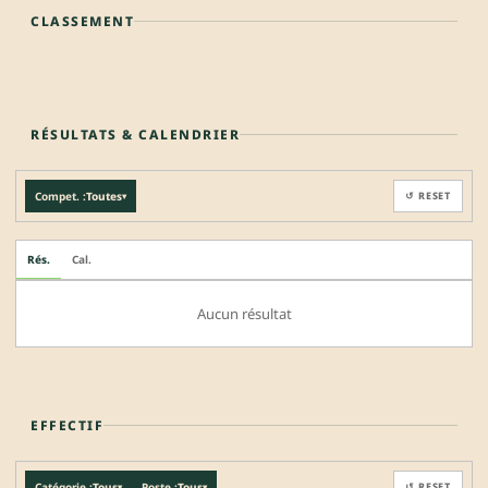
CLASSEMENT
RÉSULTATS & CALENDRIER
Compet. :
Toutes
↺ RESET
▾
Rés.
Cal.
Aucun résultat
EFFECTIF
Catégorie :
Tous
Poste :
Tous
↺ RESET
▾
▾