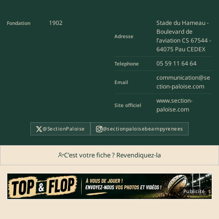
1902
Stade du Hameau -
Fondation
Boulevard de
Adresse
l’aviation CS 67544 -
64075 Pau CEDEX
05 59 11 64 64
Telephone
communication@se
Email
ction-paloise.com
www.section-
Site officiel
paloise.com
@SectionPaloise
@sectionpaloisebearnpyrenees
C'est votre fiche ? Revendiquez-la
Publicité