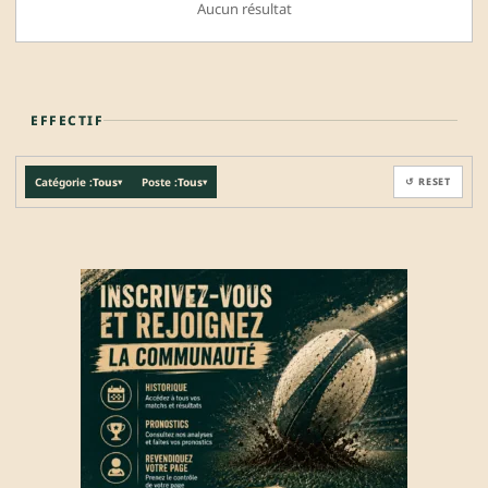
Aucun résultat
EFFECTIF
Catégorie :
Tous
Poste :
Tous
↺ RESET
▾
▾