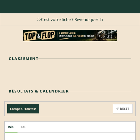
C'est votre fiche ? Revendiquez-la
Publicité
CLASSEMENT
RÉSULTATS & CALENDRIER
Compet. :
Toutes
↺ RESET
▾
Rés.
Cal.