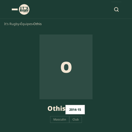
It's Rugby
›
Équipes
›
Othis
O
Othis
2014-15
Masculin
Club