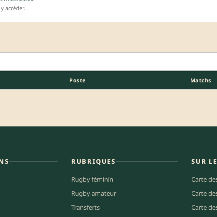
y accéder.
Poste
Matchs
NS
RUBRIQUES
SUR L
Rugby féminin
Carte de
Rugby amateur
Carte de
Transferts
Carte de