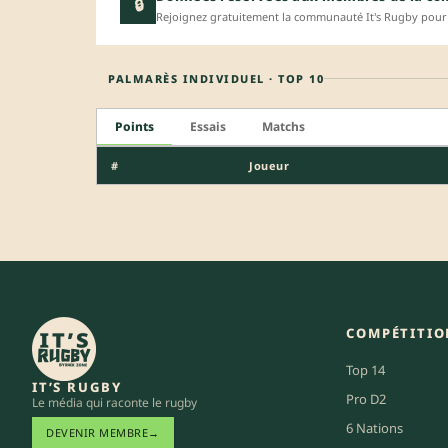
🔒
Rejoignez gratuitement la communauté It's Rugby pour 
PALMARÈS INDIVIDUEL · TOP 10
Points
Essais
Matchs
#
Joueur
COMPÉTITIO
Top 14
IT’S RUGBY
Pro D2
Le média qui raconte le rugby
6 Nations
DEVENIR MEMBRE
→