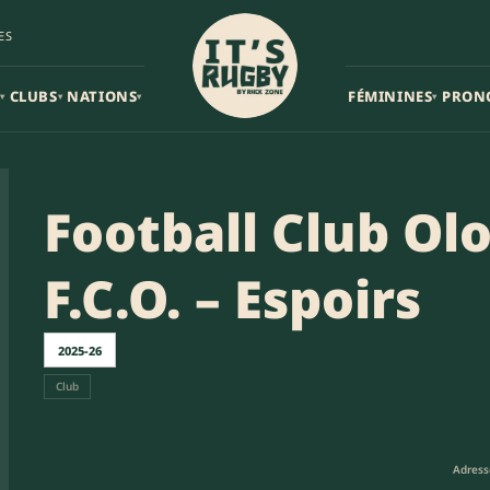
ES
CLUBS
NATIONS
FÉMININES
PRON
▾
▾
▾
▾
Football Club Olo
F.C.O. – Espoirs
2025-26
Club
Adress