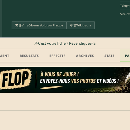
Teleph
Site off
@VilleOloron #oloron #rugby
@Wikipedia
C'est votre fiche ? Revendiquez-la
MENT
RÉSULTATS
EFFECTIF
ARCHIVES
STATS
PA