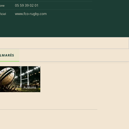
05 59 39 02 01
one
www.fco-rugby.com
iciel
LMARÈS
Publicité