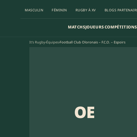
MASCULIN
FÉMININ
RUGBY À XV
BLOGS PARTENAIR
MATCHS
JOUEURS
COMPÉTITIONS
It's Rugby
›
Équipes
›
Football Club Oloronais – F.C.O. – Espoirs
OE