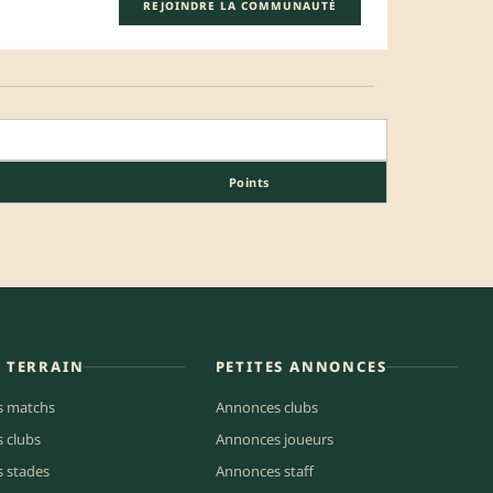
REJOINDRE LA COMMUNAUTÉ
Points
E TERRAIN
PETITES ANNONCES
s matchs
Annonces clubs
s clubs
Annonces joueurs
s stades
Annonces staff