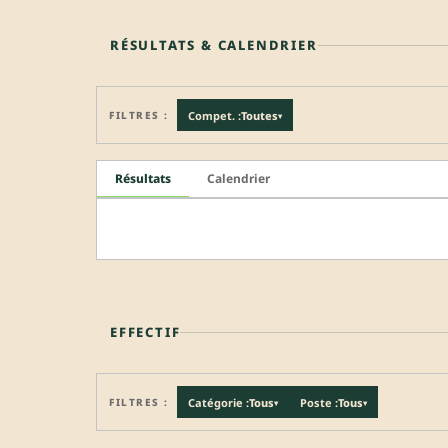
RÉSULTATS & CALENDRIER
FILTRES :
Compet. :
Toutes
▾
Résultats
Calendrier
EFFECTIF
FILTRES :
Catégorie :
Tous
Poste :
Tous
▾
▾