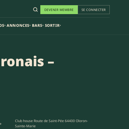
DEVENIR MEMBRE
SE CONNECTER
OS
ANNONCES
BARS
SORTIR
▾
▾
▾
▾
ronais –
Club house Route de Saint-Pée 64400 Oloron-
e
Sainte-Marie