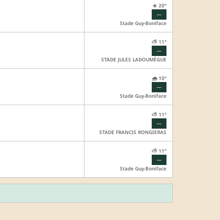
☀️ 20°
—
Stade Guy-Boniface
⛅ 11°
—
STADE JULES LADOUMÈGUE
🌧️ 10°
—
Stade Guy-Boniface
⛅ 11°
—
STADE FRANCIS RONGIERAS
⛅ 11°
—
Stade Guy-Boniface