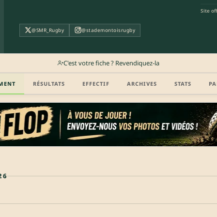
Site off
@SMR_Rugby
@stademontoisrugby
C'est votre fiche ? Revendiquez-la
MENT
RÉSULTATS
EFFECTIF
ARCHIVES
STATS
PA
26