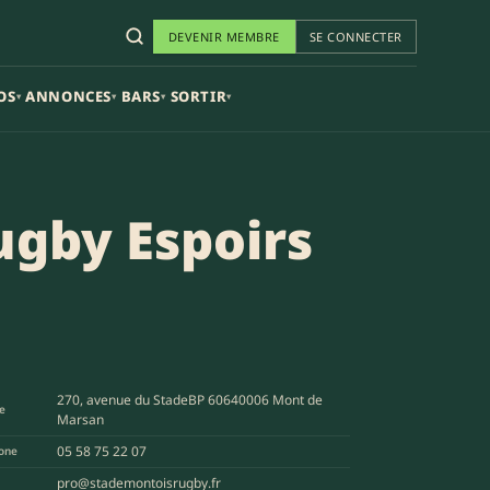
DEVENIR MEMBRE
SE CONNECTER
OS
ANNONCES
BARS
SORTIR
▾
▾
▾
▾
ugby Espoirs
270, avenue du StadeBP 60640006 Mont de
e
Marsan
05 58 75 22 07
one
pro@stademontoisrugby.fr