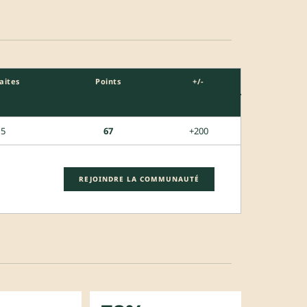
aites
Points
+/-
5
67
+200
REJOINDRE LA COMMUNAUTÉ