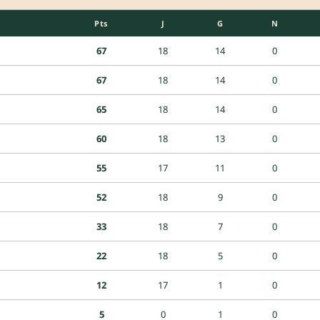
Pts
J
G
N
67
18
14
0
67
18
14
0
65
18
14
0
60
18
13
0
55
17
11
0
52
18
9
0
33
18
7
0
22
18
5
0
12
17
1
0
5
0
1
0