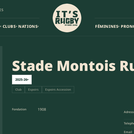
ES
CLUBS
NATIONS
FÉMININES
PRON
▾
▾
▾
▾
Stade Montois R
2025-26
▾
Club
Espoirs
Espoirs Accession
1908
Fondation
Adress
Teleph
Email