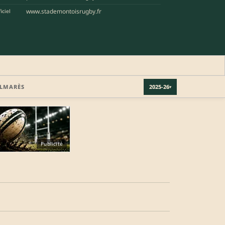
www.stademontoisrugby.fr
iciel
LMARÈS
2025-26
▾
Publicité