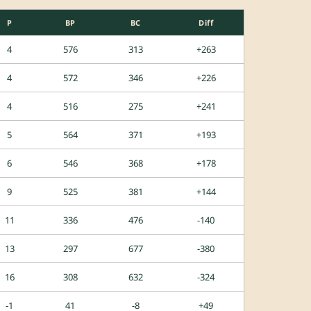
P
BP
BC
Diff
4
576
313
+263
4
572
346
+226
4
516
275
+241
5
564
371
+193
6
546
368
+178
9
525
381
+144
11
336
476
-140
13
297
677
-380
16
308
632
-324
-1
41
-8
+49