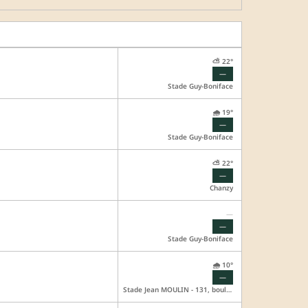
⛅ 22°
—
Stade Guy-Boniface
🌧️ 19°
—
Stade Guy-Boniface
⛅ 22°
—
Chanzy
—
—
Stade Guy-Boniface
🌧️ 10°
—
Stade Jean MOULIN - 131, boulevard Washington 92150 SURESNES