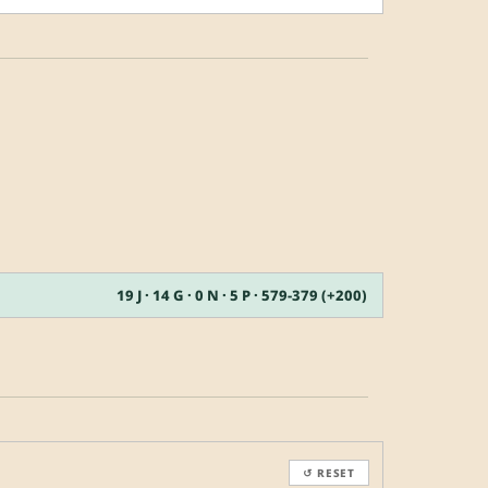
19 J · 14 G · 0 N · 5 P · 579-379 (+200)
↺ RESET