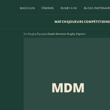
MASCULIN
FÉMININ
RUGBY À XV
BLOGS PARTENAIR
MATCHS
JOUEURS
COMPÉTITIONS
It's Rugby
›
Équipes
›
Stade Montois Rugby Espoirs
MDM