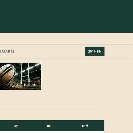
LMARÈS
2017-18
▾
Publicité
BP
BC
Diff