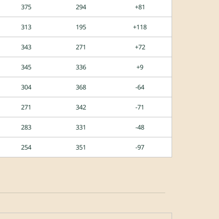
375
294
+81
313
195
+118
343
271
+72
345
336
+9
304
368
-64
271
342
-71
283
331
-48
254
351
-97