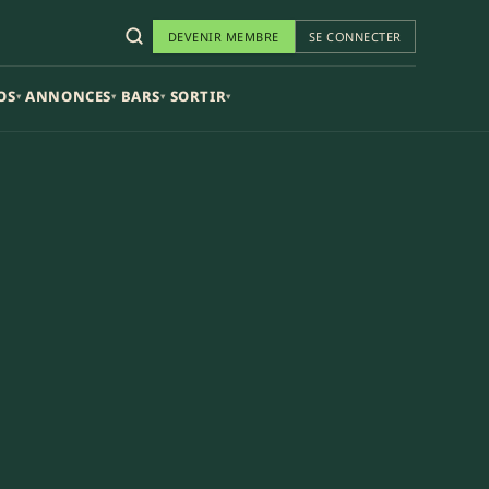
DEVENIR MEMBRE
SE CONNECTER
OS
ANNONCES
BARS
SORTIR
▾
▾
▾
▾