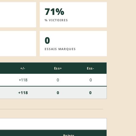
71%
% VICTOIRES
0
ESSAIS MARQUES
+/-
Ess+
Ess-
+118
0
0
+118
0
0
Points