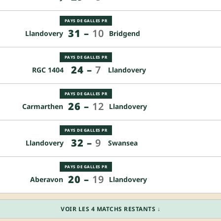
PAYS DE GALLES PR
31
–
10
Llandovery
Bridgend
PAYS DE GALLES PR
24
–
7
RGC 1404
Llandovery
PAYS DE GALLES PR
26
–
12
Carmarthen
Llandovery
PAYS DE GALLES PR
32
–
9
Llandovery
Swansea
PAYS DE GALLES PR
20
–
19
Aberavon
Llandovery
VOIR LES 4 MATCHS RESTANTS ↓