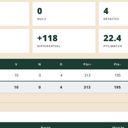
0
4
NULS
DÉFAITES
+118
22.4
DIFFERENTIEL
PTS/MATCH
V
N
D
Pts+
Pts-
10
0
4
313
195
10
0
4
313
195
Poste
Matchs