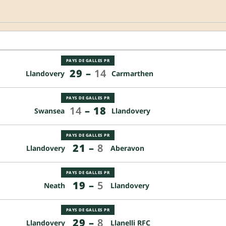
PAYS DE GALLES PR
29
–
14
Llandovery
Carmarthen
PAYS DE GALLES PR
14
–
18
Swansea
Llandovery
PAYS DE GALLES PR
21
–
8
Llandovery
Aberavon
PAYS DE GALLES PR
19
–
5
Neath
Llandovery
PAYS DE GALLES PR
29
–
8
Llandovery
Llanelli RFC