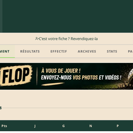
C'est votre fiche ? Revendiquez-la
MENT
RÉSULTATS
EFFECTIF
ARCHIVES
STATS
PA
8
Pts
J
G
N
P