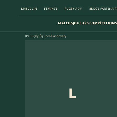
MASCULIN
FÉMININ
RUGBY À XV
BLOGS PARTENAIR
MATCHS
JOUEURS
COMPÉTITIONS
It's Rugby
›
Équipes
›
Llandovery
L