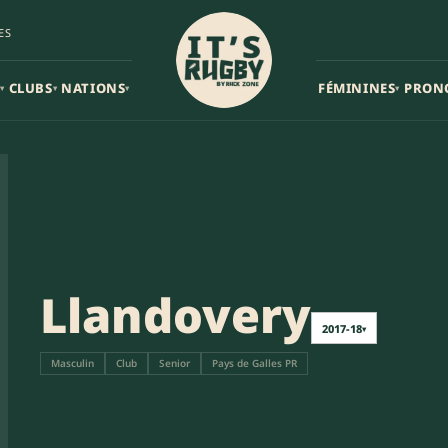
ES
CLUBS
NATIONS
FÉMININES
PRON
▾
▾
▾
▾
Llandovery
2017-18
▾
Masculin
Club
Senior
Pays de Galles PR