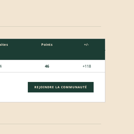
aites
Points
+/-
4
46
+118
REJOINDRE LA COMMUNAUTÉ