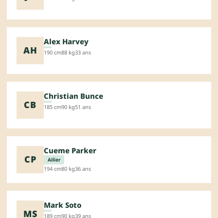
Alex Harvey
AH
190 cm
88 kg
33 ans
Christian Bunce
CB
185 cm
90 kg
51 ans
Cueme Parker
CP
Ailier
194 cm
80 kg
36 ans
Mark Soto
MS
189 cm
90 kg
39 ans