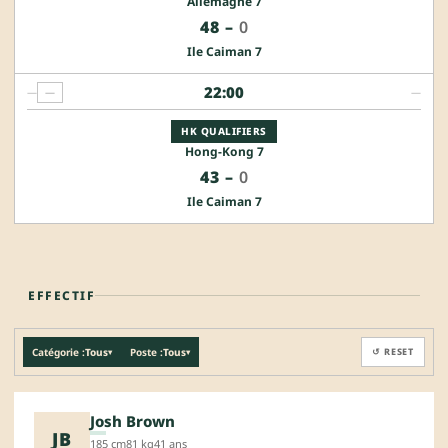
Allemagne 7
48
–
0
Ile Caiman 7
22:00
—
—
—
HK QUALIFIERS
Hong-Kong 7
43
–
0
Ile Caiman 7
EFFECTIF
Catégorie :
Tous
Poste :
Tous
↺ RESET
▾
▾
Josh Brown
JB
185 cm
81 kg
41 ans