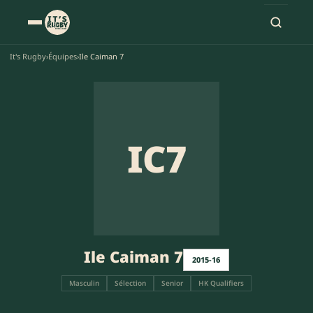
It's Rugby
›
Équipes
›
Ile Caiman 7
IC7
Ile Caiman 7
2015-16
Masculin
Sélection
Senior
HK Qualifiers