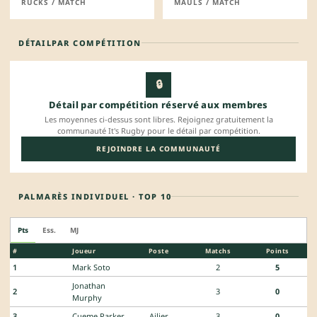
RUCKS / MATCH
MAULS / MATCH
DÉTAIL
PAR COMPÉTITION
🔒
Détail par compétition réservé aux membres
Les moyennes ci-dessus sont libres. Rejoignez gratuitement la
communauté It's Rugby pour le détail par compétition.
REJOINDRE LA COMMUNAUTÉ
PALMARÈS INDIVIDUEL · TOP 10
Pts
Ess.
MJ
#
Joueur
Poste
Matchs
Points
1
Mark Soto
2
5
Jonathan
2
3
0
Murphy
3
Cueme Parker
Ailier
3
0