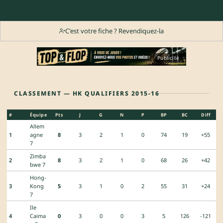
C'est votre fiche ? Revendiquez-la
Publicité
CLASSEMENT — HK QUALIFIERS 2015-16
#
Équipe
Pts
J
G
N
P
BP
BC
Diff
Allem
1
agne
8
3
2
1
0
74
19
+55
7
Zimba
2
8
3
2
1
0
68
26
+42
bwe 7
Hong-
3
Kong
5
3
1
0
2
55
31
+24
7
Ile
4
Caima
0
3
0
0
3
5
126
-121