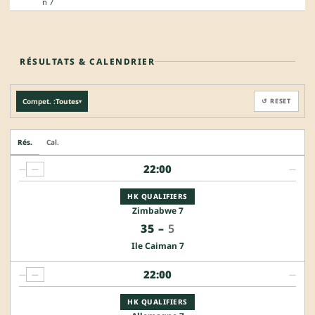
n 7
RÉSULTATS & CALENDRIER
Compet. :
Toutes
↺ RESET
▾
Rés.
Cal.
22:00
—
—
—
HK QUALIFIERS
Zimbabwe 7
35
–
5
Ile Caiman 7
22:00
—
—
—
HK QUALIFIERS