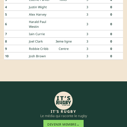
4
Justin Wight
3
0
5
Alex Harvey
3
0
Harald Paul
6
3
0
Westin
7
Iain Currie
3
0
8
Joel Clark
3eme ligne
3
0
9
Robbie Cribb
Centre
3
0
10
Josh Brown
3
0
IT’S RUGBY
Le média qui raconte le rugby
DEVENIR MEMBRE
→