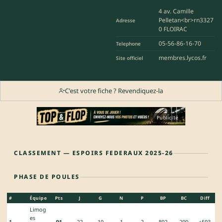
4 av. Camille
Pelletan<br>rn3327
Adresse
0 FLOIRAC
05-56-86-16-70
Telephone
membres.lycos.fr
Site officiel
C'est votre fiche ? Revendiquez-la
Publicité
CLASSEMENT — ESPOIRS FEDERAUX 2025-26
PHASE DE POULES
#
Équipe
Pts
J
G
N
P
BP
BC
Diff
Limog
es
1
91
22
19
1
2
892
299
+593