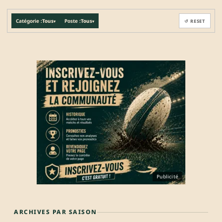
Catégorie :
Tous
Poste :
Tous
↺ RESET
▾
▾
Publicité
ARCHIVES PAR SAISON