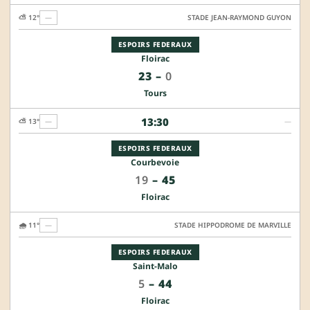
⛅ 12°
—
STADE JEAN-RAYMOND GUYON
ESPOIRS FEDERAUX
Floirac
23
–
0
Tours
13:30
⛅ 13°
—
—
ESPOIRS FEDERAUX
Courbevoie
19
–
45
Floirac
🌧️ 11°
—
STADE HIPPODROME DE MARVILLE
ESPOIRS FEDERAUX
Saint-Malo
5
–
44
Floirac