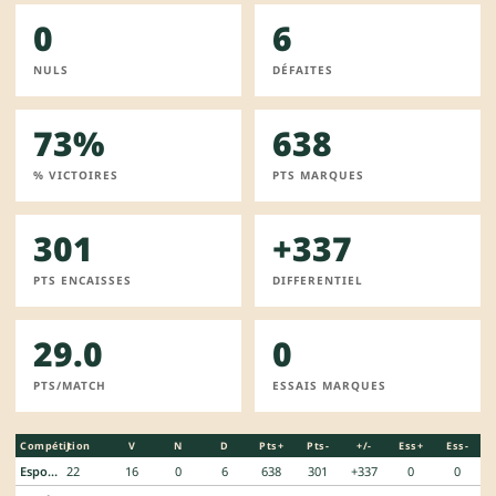
0
6
NULS
DÉFAITES
73%
638
% VICTOIRES
PTS MARQUES
301
+337
PTS ENCAISSES
DIFFERENTIEL
29.0
0
PTS/MATCH
ESSAIS MARQUES
Compétition
J
V
N
D
Pts+
Pts-
+/-
Ess+
Ess-
Espoirs Federaux
22
16
0
6
638
301
+337
0
0