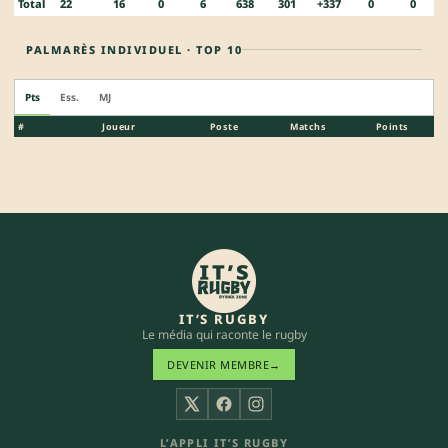
Total
22
16
0
6
638
301
+337
0
0
PALMARÈS INDIVIDUEL · TOP 10
Pts
Ess.
MJ
#
Joueur
Poste
Matchs
Points
IT’S RUGBY
Le média qui raconte le rugby
DEVENIR MEMBRE
→
X
Facebook
Instagram
L’APPLI IT’S RUGBY