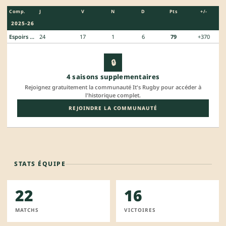
Comp.
J
V
N
D
Pts
+/-
2025-26
Espoirs Federaux
24
17
1
6
79
+370
🔒
4 saisons supplementaires
Rejoignez gratuitement la communauté It's Rugby pour accéder à
l'historique complet.
REJOINDRE LA COMMUNAUTÉ
STATS ÉQUIPE
22
16
MATCHS
VICTOIRES