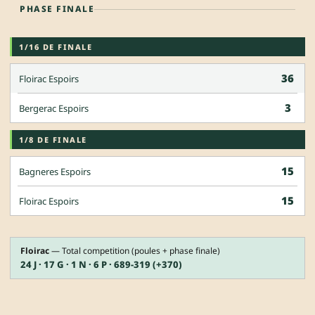
PHASE FINALE
1/16 DE FINALE
36
Floirac Espoirs
3
Bergerac Espoirs
1/8 DE FINALE
15
Bagneres Espoirs
15
Floirac Espoirs
Floirac
— Total competition (poules + phase finale)
24 J · 17 G · 1 N · 6 P · 689-319 (+370)