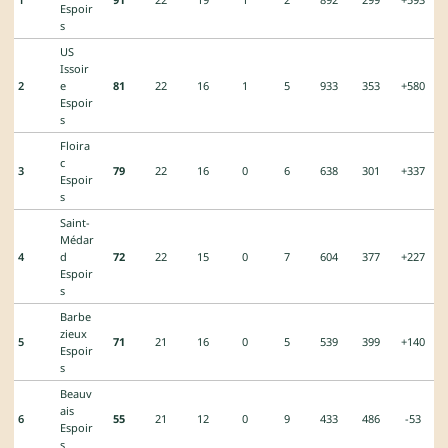
Espoir
s
US
Issoir
2
e
81
22
16
1
5
933
353
+580
Espoir
s
Floira
c
3
79
22
16
0
6
638
301
+337
Espoir
s
Saint-
Médar
4
d
72
22
15
0
7
604
377
+227
Espoir
s
Barbe
zieux
5
71
21
16
0
5
539
399
+140
Espoir
s
Beauv
ais
6
55
21
12
0
9
433
486
-53
Espoir
s