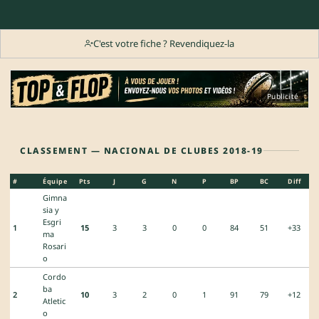
C'est votre fiche ? Revendiquez-la
Publicité
CLASSEMENT — NACIONAL DE CLUBES 2018-19
#
Équipe
Pts
J
G
N
P
BP
BC
Diff
Gimna
sia y
Esgri
1
15
3
3
0
0
84
51
+33
ma
Rosari
o
Cordo
ba
2
10
3
2
0
1
91
79
+12
Atletic
o