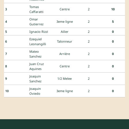
Tomas
3
Centre
2
10
Caffaratti
Omar
4
3eme ligne
2
5
Gutierrez
5
Ignacio Rizzi
Ailier
2
0
Ezequiel
6
Talonneur
2
0
Leonangilli
Mateo
7
Arrière
2
0
Sanchez
Juan Cruz
8
Centre
2
0
Aquines
Joaquin
9
1/2 Melee
2
0
Sanchez
Joaquin
10
3eme ligne
2
0
Oviedo