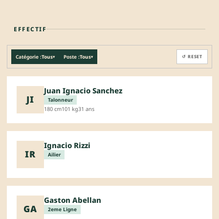
EFFECTIF
Catégorie :
Tous
Poste :
Tous
↺ RESET
▾
▾
Juan Ignacio Sanchez
JI
Talonneur
180 cm
101 kg
31 ans
Ignacio Rizzi
IR
Ailier
Gaston Abellan
GA
2eme Ligne