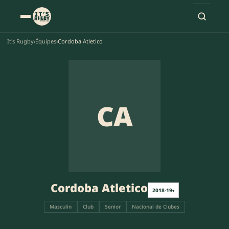
It's Rugby
›
Équipes
›
Cordoba Atletico
CA
Cordoba Atletico
2018-19
▾
Masculin
Club
Senior
Nacional de Clubes