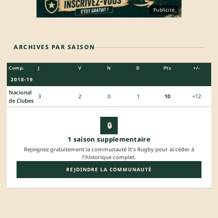
Publicité
ARCHIVES PAR SAISON
Comp.
J
V
N
D
Pts
+/-
2018-19
Nacional
3
2
0
1
10
+12
de Clubes
🔒
1 saison supplementaire
Rejoignez gratuitement la communauté It's Rugby pour accéder à
l'historique complet.
REJOINDRE LA COMMUNAUTÉ