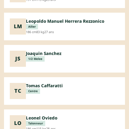
Leopoldo Manuel Herrera Rezzonico
LM
Ailier
186 cm
83 kg
27 ans
Joaquin Sanchez
JS
1/2 Melee
Tomas Caffaratti
TC
Centre
Leonel Oviedo
LO
Talonneur
186 cm
115 kg
28 ans