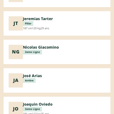
Jeremias Tarter
JT
Pilier
187 cm
120 kg
29 ans
Nicolas Giacomino
NG
2eme Ligne
José Arias
JA
Arrière
Joaquin Oviedo
JO
3eme Ligne
191 cm
113 kg
25 ans