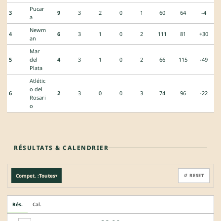
Pucar
3
9
3
2
0
1
60
64
-4
a
Newm
4
6
3
1
0
2
111
81
+30
an
Mar
5
del
4
3
1
0
2
66
115
-49
Plata
Atlétic
o del
6
2
3
0
0
3
74
96
-22
Rosari
o
RÉSULTATS & CALENDRIER
Compet. :
Toutes
↺ RESET
▾
Rés.
Cal.