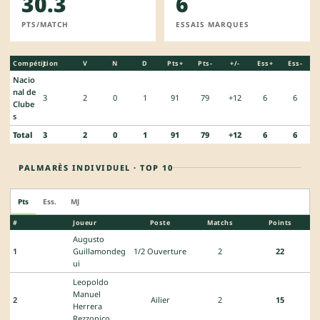
30.3
6
PTS/MATCH
ESSAIS MARQUES
Compétition
J
V
N
D
Pts+
Pts-
+/-
Ess+
Ess-
Nacio
nal de
3
2
0
1
91
79
+12
6
6
Clube
s
Total
3
2
0
1
91
79
+12
6
6
PALMARÈS INDIVIDUEL · TOP 10
Pts
Ess.
MJ
#
Joueur
Poste
Matchs
Points
Augusto
1
Guillamondeg
1/2 Ouverture
2
22
ui
Leopoldo
Manuel
2
Ailier
2
15
Herrera
Rezzonico