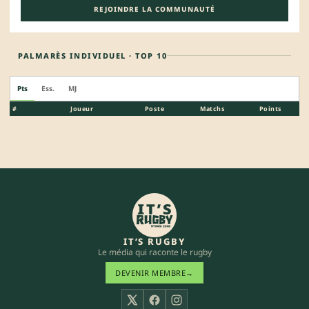
REJOINDRE LA COMMUNAUTÉ
PALMARÈS INDIVIDUEL · TOP 10
Pts
Ess.
MJ
#
Joueur
Poste
Matchs
Points
IT’S RUGBY
Le média qui raconte le rugby
DEVENIR MEMBRE
→
X
Facebook
Instagram