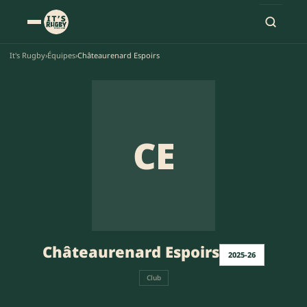
It's Rugby
›
Équipes
›
Châteaurenard Espoirs
CE
Châteaurenard Espoirs
2025-26
Club