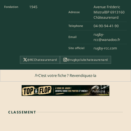
1945
Avenue Fréderic
Fondation
MistralBP 6913160
Adresse
Châteaurenard
04-90-94-41-90
Telephone
rugby-
Email
rcc@wanadoo.fr
rugby-rcc.com
Site officiel
@RCChateaurenard
@rugbyclubchateaurenard
C'est votre fiche ? Revendiquez-la
Publicité
CLASSEMENT