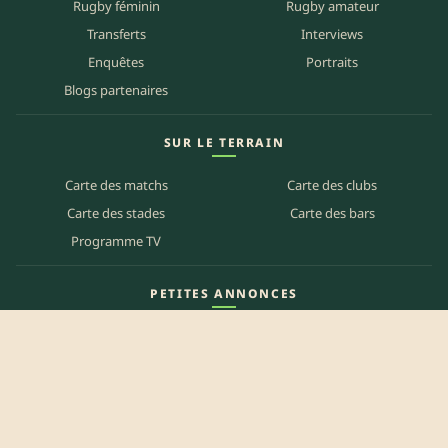
Rugby féminin
Rugby amateur
Transferts
Interviews
Enquêtes
Portraits
Blogs partenaires
SUR LE TERRAIN
Carte des matchs
Carte des clubs
Carte des stades
Carte des bars
Programme TV
PETITES ANNONCES
Annonces clubs
Annonces joueurs
Annonces staff
Agenda des bars
Référencer mon bar