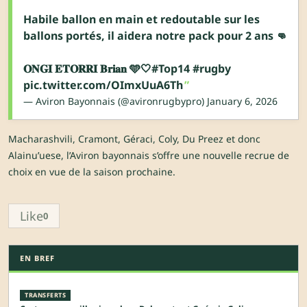
Habile ballon en main et redoutable sur les
ballons portés, il aidera notre pack pour 2 ans 👊
𝐎𝐍𝐆𝐈 𝐄𝐓𝐎𝐑𝐑𝐈 𝐁𝐫𝐢𝐚𝐧 🩵🤍
#Top14
#rugby
pic.twitter.com/OImxUuA6Th
— Aviron Bayonnais (@avironrugbypro)
January 6, 2026
Macharashvili, Cramont, Géraci, Coly, Du Preez et donc
Alainu’uese, l’Aviron bayonnais s’offre une nouvelle recrue de
choix en vue de la saison prochaine.
Like
0
EN BREF
TRANSFERTS