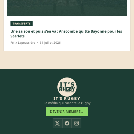
TRANSFERTS
Une saison et puis s’en va : Anscombe quitte Bayonne pour les
Scarlets
Félix Lapoussière
·
31 juillet 2026
IT’S RUGBY
Le média qui raconte le rugby
DEVENIR MEMBRE
→
X
Facebook
Instagram